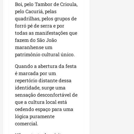
r
dom
Boi, pelo Tambor de Crioula,
e
e
o
02/08/202
pelo Cacuriá, pelas
n
c
quadrilhas, pelos grupos de
v
qui
o
o
forró pé de serra e por
30/07/202
m
l
todas as manifestações que
l
v
i
fazem do São João
i
d
maranhense um
m
e
patrimônio cultural único.
e
r
n
Quando a abertura da festa
a
t
n
é marcada por um
o
ç
repertório distante dessa
d
a
identidade, surge uma
o
s
sensação desconfortável de
m
r
que a cultura local está
u
e
cedendo espaço para uma
n
l
lógica puramente
i
i
comercial.
c
g
í
i