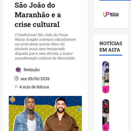
São João do
Maranhão e a
crise cultural
O tradicional São João da Praça
Maria Aragão começou oficialmente
NOTÍCIAS
na noite desta quinta-feira (4),
abrindo mais uma temporada
EM ALTA
daquela que é, sem dúvida, a maior
manifestação cultural do Maranhão.
V
Redação
o
c
sex 05/06/2026
ê
⚐ 4 min de leitura
1
j
á
D
s
e
a
t
b
i
e
2
n
q