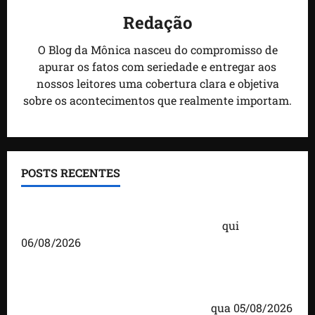
Redação
O Blog da Mônica nasceu do compromisso de
apurar os fatos com seriedade e entregar aos
nossos leitores uma cobertura clara e objetiva
sobre os acontecimentos que realmente importam.
POSTS RECENTES
Você já sabe quem são os candidatos ao Senado
pelo Maranhão nas eleições de 2026?
qui
06/08/2026
Detinha cumpre agenda na Vila Fumacê, na Área
Itaqui-Bacanga, com visitas a projetos sociais e
encontro com lideranças religiosas
qua 05/08/2026