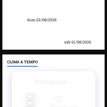
Detinha intensifica diálogo com lideranças e
moradores em agenda por municípios do
Maranhão
dom 02/08/2026
Caxias celebra 203 anos com grande festa,
investimentos e uma gestão que impulsiona o
desenvolvimento do município
sáb 01/08/2026
CLIMA & TEMPO
Carregando...
⏳
--
°C
Buscando clima...