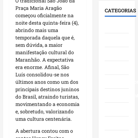
i
O tradicional São João da
F
S
e
0
á
u
Praça Maria Aragão
e
CATEGORIAS
s
3
l
m
n
começou oficialmente na
t
a
o
a
a
noite desta quinta-feira (4),
Cidades
a
n
g
c
d
abrindo mais uma
c
o
o
ê
o
temporada daquela que é,
Ciências
a
s
c
,
p
sem dúvida, a maior
a
c
o
n
e
manifestação cultural do
v
Economia
o
m
a
l
Maranhão. A expectativa
a
m
l
Á
o
n
era enorme. Afinal, São
Educação
g
i
r
M
ç
r
Luís consolidou-se nos
d
e
a
o
a
Empreendedo
e
últimos anos como um dos
a
r
s
n
r
I
principais destinos juninos
a
d
d
Entretenimen
a
t
n
do Brasil, atraindo turistas,
a
e
n
a
h
movimentando a economia
g
f
ç
Esporte
q
ã
e, sobretudo, valorizando
e
e
a
u
o
uma cultura centenária.
s
s
s
Geral
i
n
t
t
e
-
a
A abertura contou com o
ã
a
m
B
Governo
s