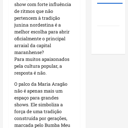
i
s
u
o
show com forte influência
d
t
n
j
de ritmos que não
Roney
e
ã
i
e
pertencem à tradição
Costa
r
o
c
t
junina nordestina é a
a
q
í
o
melhor escolha para abrir
Blog do
r
u
p
s
oficialmente o principal
a
Pereira
e
i
s
n
arraial da capital
i
o
o
k
m
maranhense?
s
c
i
p
d
Para muitos apaixonados
i
n
u
o
a
pela cultura popular, a
g
l
M
i
resposta é não.
n
s
a
s
o
i
r
O palco da Maria Aragão
e
N
o
a
e
não é apenas mais um
o
n
n
n
espaço para grandes
r
a
h
c
shows. Ele simboliza a
d
o
ã
o
força de uma tradição
e
d
o
n
construída por gerações,
s
e
t
marcada pelo Bumba Meu
t
s