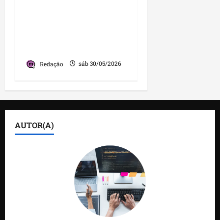
Forró das Antigas no
Privilege Hall: uma
noite de nostalgia que
esbarrou em velhos
problemas
Redação
sáb 30/05/2026
AUTOR(A)