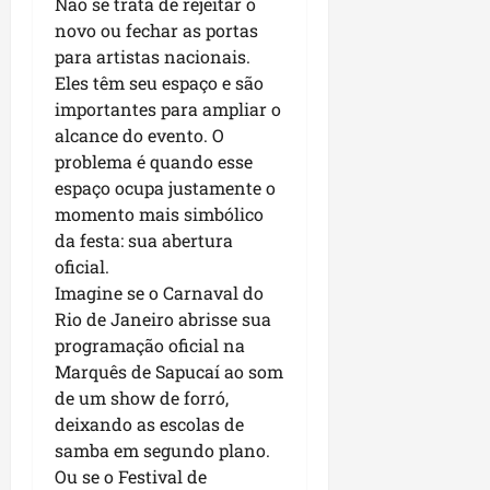
Não se trata de rejeitar o
p
o
novo ou fechar as portas
i
s
para artistas nacionais.
o
a
Eles têm seu espaço e são
s
importantes para ampliar o
sáb
alcance do evento. O
01/08/202
qua
problema é quando esse
05/08/202
espaço ocupa justamente o
momento mais simbólico
da festa: sua abertura
oficial.
Imagine se o Carnaval do
Rio de Janeiro abrisse sua
programação oficial na
Marquês de Sapucaí ao som
de um show de forró,
deixando as escolas de
samba em segundo plano.
Ou se o Festival de