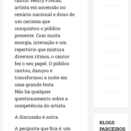
cantor Henry Freitas,
o
,
o
a
e
artista em ascensão no
e
i
r
c
Juca e
l
cenário nacional e dono de
a
n
a
a
e
Judith
um carisma que
f
v
d
n
i
conquistou o público
i
e
o
g
ç
Mundo
presente. Com muita
r
s
r
a
õ
m
energia, interação e um
t
e
,
e
Opinião
a
i
repertório que mistura
s
c
s
q
m
e
diversos ritmos, o cantor
o
d
Polícia
u
e
m
m
fez o seu papel. O público
e
e
n
a
v
2
cantou, dançou e
Política
M
t
g
i
0
transformou a noite em
a
o
e
s
2
uma grande festa.
Saúde
r
s
n
i
6
Não há qualquer
a
e
d
t
?
Tecnologia
questionamento sobre a
n
u
a
a
competência do artista.
h
m
p
s
qui
ã
a
o
a
06/08/202
A discussão é outra.
o
g
r
p
BLOGS
l
e
m
r
A pergunta que fica é: um
PARCEIROS