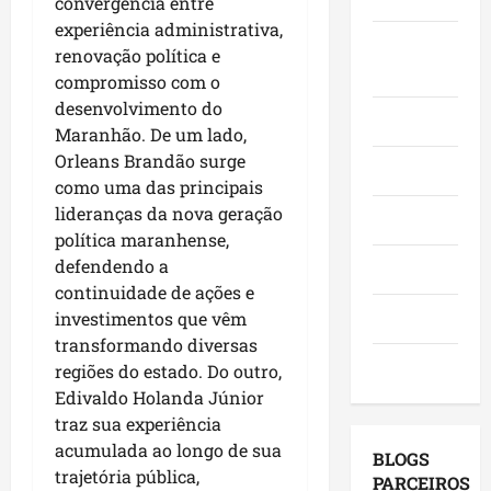
convergência entre
o
,
o
a
e
experiência administrativa,
e
i
r
c
Juca e
l
renovação política e
a
n
a
a
e
Judith
compromisso com o
f
v
d
n
i
desenvolvimento do
i
e
o
g
ç
Mundo
r
Maranhão. De um lado,
s
r
a
õ
m
t
Orleans Brandão surge
e
,
e
Opinião
a
i
s
como uma das principais
c
s
q
m
e
o
lideranças da nova geração
d
Polícia
u
e
m
m
e
política maranhense,
e
n
a
v
2
defendendo a
Política
M
t
g
i
0
continuidade de ações e
a
o
e
s
2
Saúde
investimentos que vêm
r
s
n
i
6
transformando diversas
a
e
d
t
?
Tecnologia
regiões do estado. Do outro,
n
u
a
a
Edivaldo Holanda Júnior
h
m
p
s
qui
ã
traz sua experiência
a
o
a
06/08/202
o
g
acumulada ao longo de sua
r
p
BLOGS
l
e
m
trajetória pública,
r
PARCEIROS