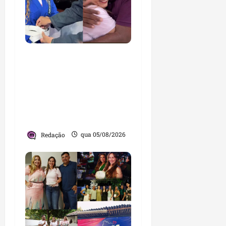
Detinha cumpre agenda
na Vila Fumacê, na Área
Itaqui-Bacanga, com
visitas a projetos sociais
e encontro com
lideranças religiosas
Redação
qua 05/08/2026