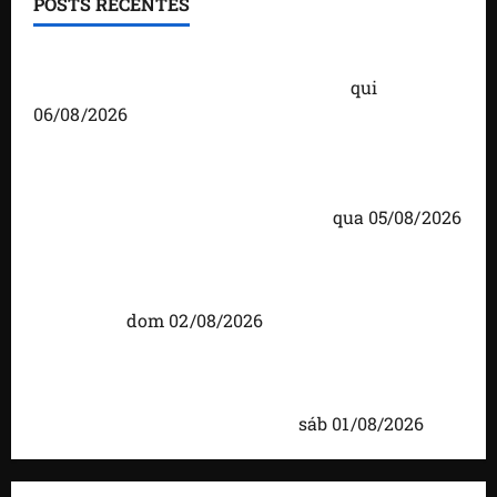
POSTS RECENTES
Você já sabe quem são os candidatos ao Senado
pelo Maranhão nas eleições de 2026?
qui
06/08/2026
Detinha cumpre agenda na Vila Fumacê, na Área
Itaqui-Bacanga, com visitas a projetos sociais e
encontro com lideranças religiosas
qua 05/08/2026
Detinha intensifica diálogo com lideranças e
moradores em agenda por municípios do
Maranhão
dom 02/08/2026
Caxias celebra 203 anos com grande festa,
investimentos e uma gestão que impulsiona o
desenvolvimento do município
sáb 01/08/2026