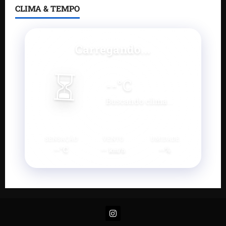
CLIMA & TEMPO
Carregando...
⏳
--
°C
Buscando clima...
SENSAÇÃO
VENTO
UMIDADE
--°C
--
--%
km/h
Instagram