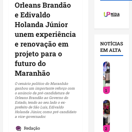
Orleans Brandão
e Edivaldo
Holanda Júnior
unem experiência
e renovação em
NOTÍCIAS
EM ALTA
projeto para o
futuro do
V
o
Maranhão
c
ê
O cenário político do Maranhão
ganhou um importante reforço com
1
j
o anúncio da pré-candidatura de
á
Orleans Brandão ao Governo do
D
Estado, tendo ao seu lado o ex-
s
prefeito de São Luís, Edivaldo
e
a
Holanda Júnior, como pré-candidato
t
b
a vice-governador.
i
e
Redação
2
n
q