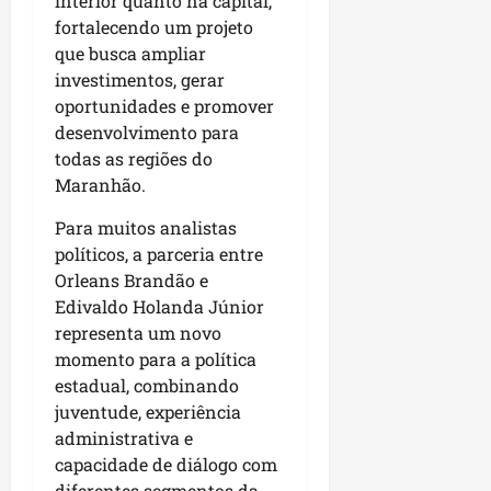
interior quanto na capital,
r
dom
e
e
o
02/08/202
fortalecendo um projeto
n
c
que busca ampliar
v
qui
o
investimentos, gerar
o
30/07/202
m
oportunidades e promover
l
l
desenvolvimento para
v
i
todas as regiões do
i
d
Maranhão.
m
e
e
r
Para muitos analistas
n
a
políticos, a parceria entre
t
n
Orleans Brandão e
o
ç
Edivaldo Holanda Júnior
d
a
representa um novo
o
s
m
momento para a política
r
u
estadual, combinando
e
n
l
juventude, experiência
i
i
administrativa e
c
g
capacidade de diálogo com
í
i
diferentes segmentos da