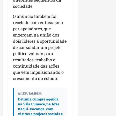
p
o
sociedade.
i
s
o
a
O anúncio também foi
s
recebido com entusiasmo
sáb
por apoiadores, que
01/08/202
qua
enxergam na união dos
05/08/202
dois líderes a oportunidade
de consolidar um projeto
político voltado para
resultados, trabalho e
continuidade das ações
que vêm impulsionando o
crescimento do estado.
📖 LEIA TAMBÉM:
Detinha cumpre agenda
na Vila Fumacê, na Área
Itaqui-Bacanga, com
visitas a projetos sociais e