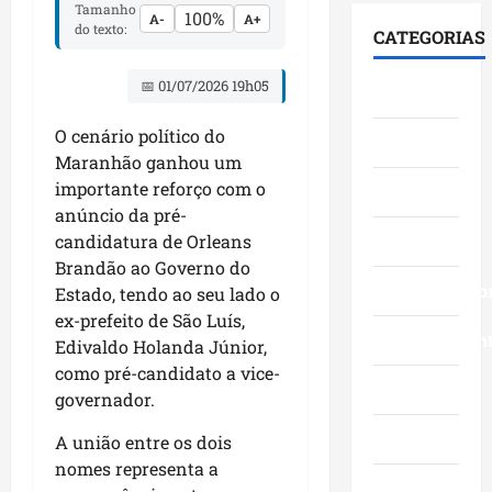
i
F
S
Tamanho
100%
e
A-
A+
0
á
u
e
do texto:
CATEGORIAS
s
3
l
m
n
t
a
o
a
a
📅 01/07/2026 19h05
Cidades
a
n
g
c
d
c
o
o
ê
o
O cenário político do
Ciências
a
s
c
,
p
Maranhão ganhou um
a
c
o
n
e
importante reforço com o
v
Economia
o
m
a
l
a
anúncio da pré-
m
l
Á
o
n
Educação
g
candidatura de Orleans
i
r
M
ç
r
d
Brandão ao Governo do
e
a
o
a
Empreendedo
e
a
Estado, tendo ao seu lado o
r
s
n
r
I
a
ex-prefeito de São Luís,
d
d
Entretenimen
a
t
n
Edivaldo Holanda Júnior,
a
e
n
a
h
como pré-candidato a vice-
g
f
ç
Esporte
q
ã
governador.
e
e
a
u
o
s
s
s
Geral
i
n
A união entre os dois
t
t
e
-
a
nomes representa a
ã
a
m
B
Governo
s