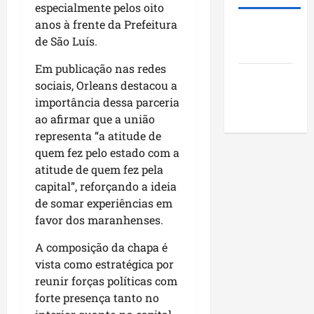
i
s
u
o
especialmente pelos oito
d
t
n
j
anos à frente da Prefeitura
Roney
e
ã
i
e
de São Luís.
Costa
r
o
c
t
a
q
í
o
Em publicação nas redes
Blog do
r
u
p
s
sociais, Orleans destacou a
a
Pereira
e
i
s
importância dessa parceria
n
i
o
o
ao afirmar que a união
k
m
s
c
representa “a atitude de
i
p
d
i
quem fez pelo estado com a
n
u
o
a
atitude de quem fez pela
g
l
M
i
capital”, reforçando a ideia
n
s
a
s
o
de somar experiências em
i
r
e
N
o
favor dos maranhenses.
a
e
o
n
n
n
A composição da chapa é
r
a
h
c
vista como estratégica por
d
o
ã
o
e
reunir forças políticas com
d
o
n
s
e
forte presença tanto no
t
t
s