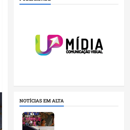
NOTÍCIAS EM ALTA
Detinha cumpre agenda
na Vila Fumacê, na Área
Itaqui-Bacanga, com