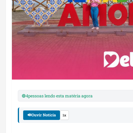
🟢
4
pessoas lendo esta matéria agora
🔊
Ouvir Notícia
1x