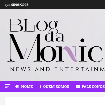
Ir
qua 05/08/2026
para
o
conteúdo
HOME
QUEM SOMOS
FALE CONO