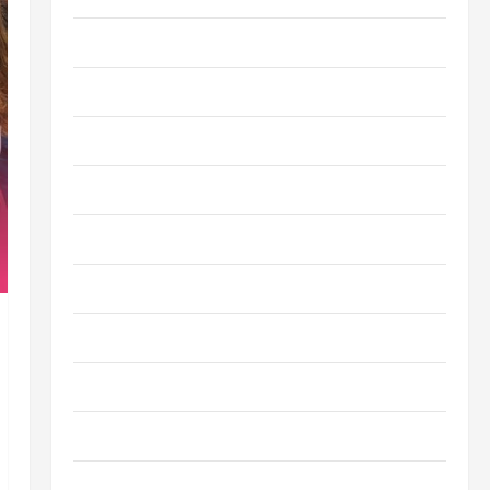
Entretenimento
Esporte
Geral
Governo
Juca e Judith
Mundo
Opinião
Polícia
Política
Saúde