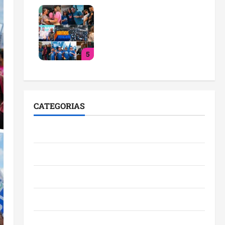
PL consolida trajetória de
crescimento no
Maranhão e destaca nova
fase da legenda com
5
liderança de Detinha
qua 29/07/2026
CATEGORIAS
Cidades
Ciências
Economia
Educação
Empreendedorismo