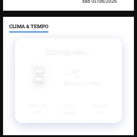
desenvolvimento do município
sáb 01/08/2026
CLIMA & TEMPO
Carregando...
⏳
--
°C
Buscando clima...
SENSAÇÃO
VENTO
UMIDADE
--°C
--
--%
km/h