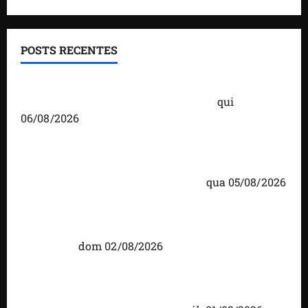
POSTS RECENTES
Você já sabe quem são os candidatos ao Senado
pelo Maranhão nas eleições de 2026?
qui
06/08/2026
Detinha cumpre agenda na Vila Fumacê, na Área
Itaqui-Bacanga, com visitas a projetos sociais e
encontro com lideranças religiosas
qua 05/08/2026
Detinha intensifica diálogo com lideranças e
moradores em agenda por municípios do
Maranhão
dom 02/08/2026
Caxias celebra 203 anos com grande festa,
investimentos e uma gestão que impulsiona o