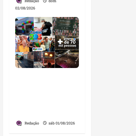
Redação
dom
02/08/2026
Caxias celebra 203 anos
com grande festa,
investimentos e uma
gestão que impulsiona o
desenvolvimento do
município
Redação
sáb 01/08/2026