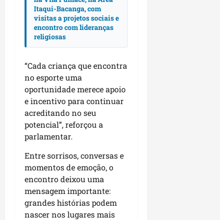
p
o
Itaqui-Bacanga, com
i
visitas a projetos sociais e
s
o
encontro com lideranças
a
religiosas
s
sáb
01/08/202
qua
“Cada criança que encontra
05/08/202
no esporte uma
oportunidade merece apoio
e incentivo para continuar
acreditando no seu
potencial”, reforçou a
parlamentar.
Entre sorrisos, conversas e
momentos de emoção, o
encontro deixou uma
mensagem importante:
grandes histórias podem
nascer nos lugares mais