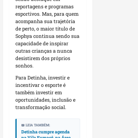
r
dom
e
e
reportagens e programas
o
02/08/202
n
esportivos. Mas, para quem
c
v
qui
o
acompanha sua trajetória
o
30/07/202
m
de perto, o maior título de
l
l
Sophya continua sendo sua
v
i
capacidade de inspirar
i
d
outras crianças a nunca
m
e
desistirem dos próprios
e
r
sonhos.
n
a
t
n
Para Detinha, investir e
o
ç
incentivar o esporte é
d
a
também investir em
o
s
oportunidades, inclusão e
m
r
transformação social.
u
e
n
l
i
i
📖 LEIA TAMBÉM:
c
g
Detinha cumpre agenda
í
i
na Vila Fumacê, na Área