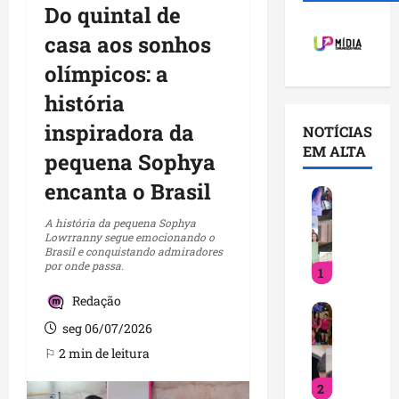
Do quintal de
casa aos sonhos
olímpicos: a
história
inspiradora da
NOTÍCIAS
EM ALTA
pequena Sophya
encanta o Brasil
V
o
A história da pequena Sophya
c
Lowrranny segue emocionando o
Brasil e conquistando admiradores
ê
por onde passa.
1
j
á
Redação
D
s
seg 06/07/2026
e
a
t
b
⚐ 2 min de leitura
i
e
2
n
q