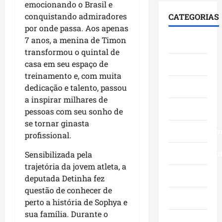
i
F
S
emocionando o Brasil e
e
0
á
u
e
conquistando admiradores
CATEGORIAS
s
3
l
m
n
por onde passa. Aos apenas
t
a
o
a
a
7 anos, a menina de Timon
Cidades
a
n
g
c
d
transformou o quintal de
c
o
o
ê
o
casa em seu espaço de
Ciências
a
s
c
,
p
a
treinamento e, com muita
c
o
n
e
v
Economia
o
dedicação e talento, passou
m
a
l
a
m
l
a inspirar milhares de
Á
o
n
Educação
g
i
r
pessoas com seu sonho de
M
ç
r
d
e
a
se tornar ginasta
o
a
Empreendedo
e
a
r
profissional.
s
n
r
I
a
d
d
Entretenimen
a
Sensibilizada pela
t
n
a
e
n
a
trajetória da jovem atleta, a
h
g
f
ç
Esporte
q
ã
deputada Detinha fez
e
e
a
u
o
questão de conhecer de
s
s
s
Geral
i
n
perto a história de Sophya e
t
t
e
-
a
sua família. Durante o
ã
a
m
B
Governo
s