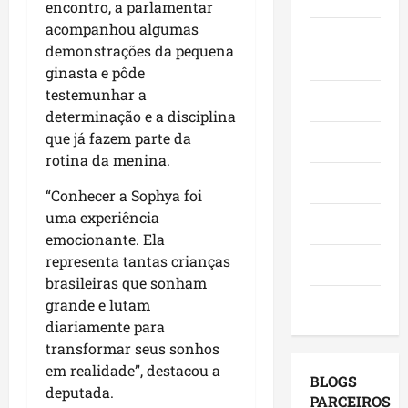
encontro, a parlamentar
o
,
o
a
e
acompanhou algumas
e
i
r
c
Juca e
l
demonstrações da pequena
a
n
a
a
e
Judith
f
ginasta e pôde
v
d
n
i
i
e
testemunhar a
o
g
ç
Mundo
r
s
r
determinação e a disciplina
a
õ
m
t
e
,
que já fazem parte da
e
Opinião
a
i
s
c
s
rotina da menina.
q
m
e
o
d
Polícia
u
e
m
“Conhecer a Sophya foi
m
e
e
n
a
v
uma experiência
2
Política
M
t
g
i
0
emocionante. Ela
a
o
e
s
2
representa tantas crianças
Saúde
r
s
n
i
6
brasileiras que sonham
a
e
d
t
?
grande e lutam
Tecnologia
n
u
a
a
diariamente para
h
m
p
s
qui
transformar seus sonhos
ã
a
o
a
06/08/202
em realidade”, destacou a
o
g
r
p
BLOGS
l
deputada.
e
m
r
PARCEIROS