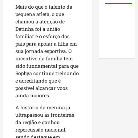
i
s
u
o
Mais do que o talento da
d
t
n
j
Roney
pequena atleta, o que
e
ã
i
e
Costa
chamou a atenção de
r
o
c
t
a
Detinha foi a união
q
í
o
Blog do
r
u
familiar e o esforço dos
p
s
a
Pereira
e
i
pais para apoiar a filha em
s
n
i
o
o
sua jornada esportiva. O
k
m
s
c
incentivo da família tem
i
p
d
i
sido fundamental para que
n
u
o
a
Sophya continue treinando
g
l
M
i
e acreditando que é
n
s
a
s
possível alcançar voos
o
i
r
e
ainda maiores.
N
o
a
e
o
n
n
n
A história da menina já
r
a
h
c
ultrapassou as fronteiras
d
o
ã
o
da região e ganhou
e
d
o
n
repercussão nacional,
s
e
t
t
sendo destaque em
s