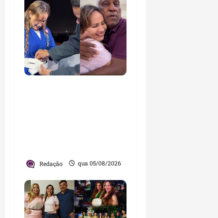
Detinha cumpre agenda
na Vila Fumacê, na Área
Itaqui-Bacanga, com
visitas a projetos sociais
e encontro com
lideranças religiosas
Redação
qua 05/08/2026