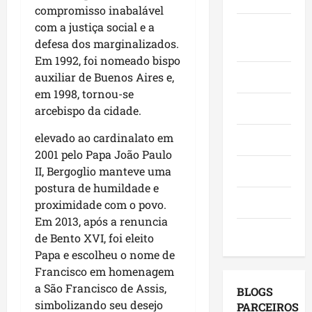
o
,
compromisso inabalável
o
a
e
e
i
r
com a justiça social e a
c
Juca e
l
a
n
a
a
defesa dos marginalizados.
e
Judith
f
v
d
n
i
Em 1992, foi nomeado bispo
i
e
o
g
ç
Mundo
auxiliar de Buenos Aires e,
r
s
r
a
õ
em 1998, tornou-se
m
t
e
,
e
Opinião
arcebispo da cidade.
a
i
s
c
s
q
m
e
o
d
elevado ao cardinalato em
Polícia
u
e
m
m
e
2001 pelo Papa João Paulo
e
n
a
v
2
Política
II, Bergoglio manteve uma
M
t
g
i
0
postura de humildade e
a
o
e
s
2
Saúde
proximidade com o povo.
r
s
n
i
6
Em 2013, após a renuncia
a
e
d
t
?
Tecnologia
n
de Bento XVI, foi eleito
u
a
a
h
m
Papa e escolheu o nome de
p
s
qui
ã
a
o
Francisco em homenagem
a
06/08/202
o
g
r
p
a São Francisco de Assis,
BLOGS
l
e
m
r
simbolizando seu desejo
PARCEIROS