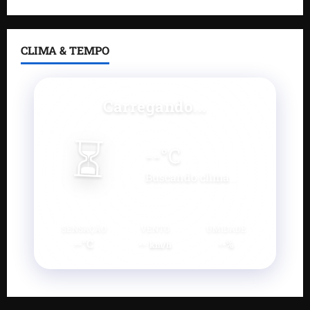
CLIMA & TEMPO
Carregando...
⏳
--
°C
Buscando clima...
SENSAÇÃO
VENTO
UMIDADE
--°C
--
--%
km/h