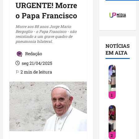
URGENTE! Morre
o Papa Francisco
Morre aos 88 anos Jorge Mario
Bergoglio - o Papa Francisco - não
resistindo a um grave quadro de
pneumonia bilateral.
NOTÍCIAS
EM ALTA
Redação
seg 21/04/2025
V
⚐ 2 min de leitura
o
c
ê
1
j
á
D
s
e
a
t
b
i
e
2
n
q