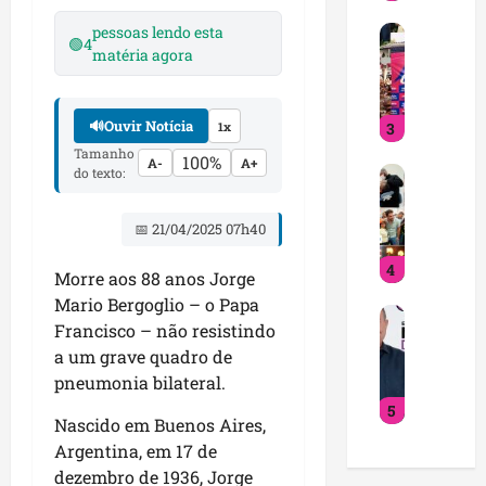
h
u
pessoas lendo esta
D
a
e
🟢
4
matéria agora
e
c
m
t
u
s
i
m
ã
🔊
Ouvir Notícia
3
n
1x
p
o
h
r
Tamanho
o
100%
A-
A+
C
do texto:
a
e
s
a
i
a
c
x
n
g
a
📅 21/04/2025 07h40
i
t
e
n
4
a
e
n
d
Morre aos 88 anos Jorge
s
n
d
i
Mario Bergoglio – o Papa
B
c
s
a
d
Francisco – não resistindo
r
e
i
n
a
a um grave quadro de
a
l
f
a
t
pneumonia bilateral.
n
e
i
V
o
5
d
b
c
i
s
Nascido em Buenos Aires,
ã
r
a
l
a
Argentina, em 17 de
o
a
d
a
o
dezembro de 1936, Jorge
d
2