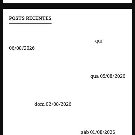
POSTS RECENTES
Você já sabe quem são os candidatos ao Senado
pelo Maranhão nas eleições de 2026?
qui
06/08/2026
Detinha cumpre agenda na Vila Fumacê, na Área
Itaqui-Bacanga, com visitas a projetos sociais e
encontro com lideranças religiosas
qua 05/08/2026
Detinha intensifica diálogo com lideranças e
moradores em agenda por municípios do
Maranhão
dom 02/08/2026
Caxias celebra 203 anos com grande festa,
investimentos e uma gestão que impulsiona o
desenvolvimento do município
sáb 01/08/2026