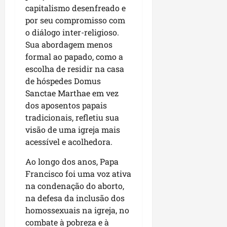
r
dom
capitalismo desenfreado e
e
e
o
02/08/202
por seu compromisso com
n
c
v
o diálogo inter-religioso.
qui
o
o
30/07/202
Sua abordagem menos
m
l
l
formal ao papado, como a
v
i
escolha de residir na casa
i
d
de hóspedes Domus
m
e
Sanctae Marthae em vez
e
r
dos aposentos papais
n
a
tradicionais, refletiu sua
t
n
visão de uma igreja mais
o
ç
acessível e acolhedora.
d
a
o
s
Ao longo dos anos, Papa
m
r
Francisco foi uma voz ativa
u
e
na condenação do aborto,
n
l
na defesa da inclusão dos
i
i
homossexuais na igreja, no
c
g
í
combate à pobreza e à
i