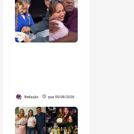
Detinha cumpre agenda
na Vila Fumacê, na Área
Itaqui-Bacanga, com
visitas a projetos sociais
e encontro com
lideranças religiosas
Redação
qua 05/08/2026