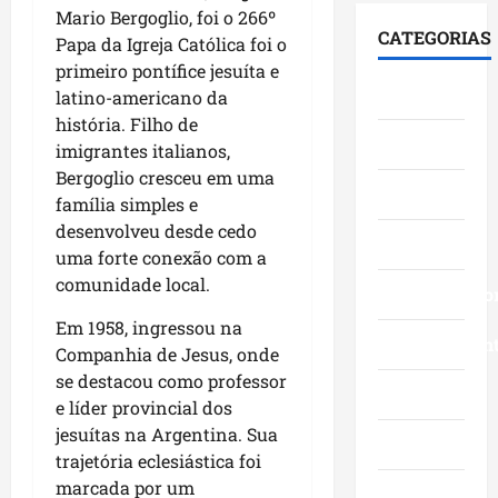
i
F
S
Mario Bergoglio, foi o 266º
e
0
á
u
e
CATEGORIAS
Papa da Igreja Católica foi o
s
3
l
m
n
t
primeiro pontífice jesuíta e
a
o
a
a
Cidades
a
n
latino-americano da
g
c
d
c
o
o
história. Filho de
ê
o
Ciências
a
s
c
,
imigrantes italianos,
p
a
c
o
n
e
Bergoglio cresceu em uma
v
Economia
o
m
a
l
família simples e
a
m
l
Á
o
desenvolveu desde cedo
n
Educação
g
i
r
M
uma forte conexão com a
ç
r
d
e
a
comunidade local.
o
a
Empreendedo
e
a
r
s
n
r
I
a
Em 1958, ingressou na
d
d
Entretenimen
a
t
n
Companhia de Jesus, onde
a
e
n
a
h
se destacou como professor
g
f
ç
Esporte
q
ã
e líder provincial dos
e
e
a
u
o
jesuítas na Argentina. Sua
s
s
s
Geral
i
n
trajetória eclesiástica foi
t
t
e
-
a
ã
marcada por um
a
m
B
Governo
s