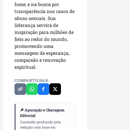
p
fome, e na busca por
o
i
s
transparência nos casos de
o
a
abuso sexuais. Sua
s
liderança servirá de
sáb
inspiração para milhões de
01/08/202
qua
fiéis ao redor do mundo,
05/08/202
promovendo uma
mensagem de esperança,
compaixão e renovação
espiritual.
COMPARTILHAR:
🔎 Apuração e Checagem
Editorial
Conteúdo produzido pela
redação com base em