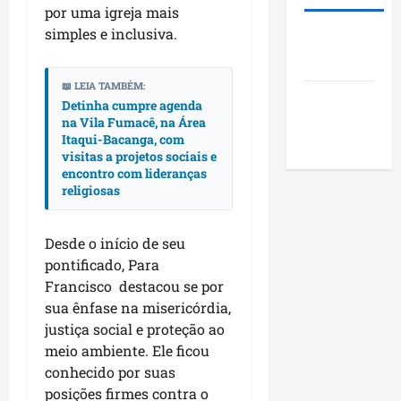
i
s
u
o
por uma igreja mais
d
t
n
j
simples e inclusiva.
Roney
e
ã
i
e
Costa
r
o
c
t
a
q
í
o
📖 LEIA TAMBÉM:
Blog do
r
u
p
Detinha cumpre agenda
s
a
Pereira
e
na Vila Fumacê, na Área
i
s
Itaqui-Bacanga, com
n
i
o
o
visitas a projetos sociais e
k
m
s
c
encontro com lideranças
i
p
d
i
religiosas
n
u
o
a
g
l
M
i
n
s
a
Desde o início de seu
s
o
i
r
e
pontificado, Para
N
o
a
e
Francisco destacou se por
o
n
n
n
sua ênfase na misericórdia,
r
a
h
c
justiça social e proteção ao
d
o
ã
o
meio ambiente. Ele ficou
e
d
o
n
conhecido por suas
s
e
t
posições firmes contra o
t
s