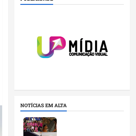
NOTÍCIAS EM ALTA
Detinha cumpre agenda
na Vila Fumacê, na Área
Itaqui-Bacanga, com