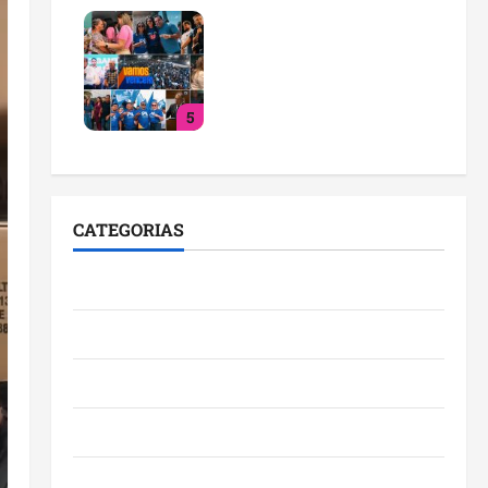
PL consolida trajetória de
crescimento no
Maranhão e destaca nova
fase da legenda com
5
liderança de Detinha
qua 29/07/2026
CATEGORIAS
Cidades
Ciências
Economia
Educação
Empreendedorismo