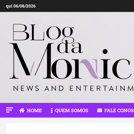
Ir
qui 06/08/2026
para
o
conteúdo
HOME
QUEM SOMOS
FALE CONO