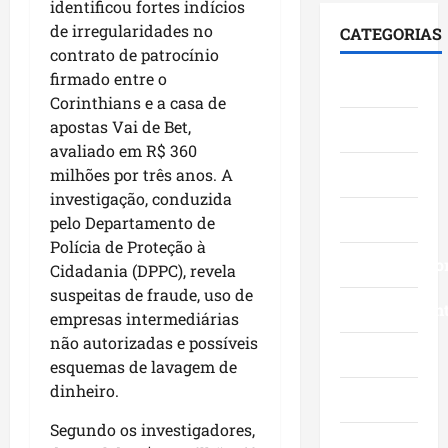
n
a
i
identificou fortes indícios
l
f
a
t
d
de irregularidades no
CATEGORIAS
e
i
V
o
a
contrato de patrocínio
b
c
i
s
d
firmado entre o
Cidades
r
a
l
a
e
Corinthians e a casa de
a
d
a
o
s
apostas Vai de Bet,
Ciências
2
i
F
S
d
avaliado em R$ 360
0
á
u
e
u
3
Economia
milhões por três anos. A
l
m
n
r
a
o
investigação, conduzida
a
a
a
n
Educação
g
c
pelo Departamento de
d
n
o
o
ê
o
Polícia de Proteção à
t
s
c
Empreendedo
,
p
e
Cidadania (DPPC), revela
c
o
n
e
v
suspeitas de fraude, uso de
o
m
Entretenimen
a
l
i
empresas intermediárias
m
l
Á
o
s
não autorizadas e possíveis
g
i
r
Esporte
M
i
esquemas de lavagem de
r
d
e
a
t
dinheiro.
a
e
a
Geral
r
a
n
r
I
a
a
Segundo os investigadores,
d
a
t
n
Governo
o