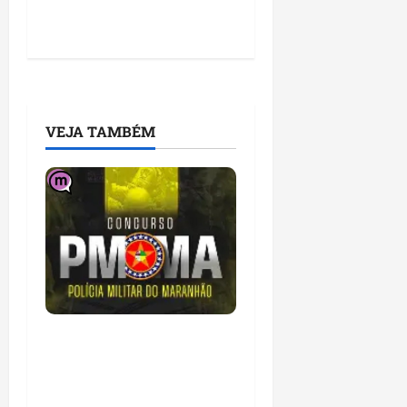
VEJA TAMBÉM
Concurso da Polícia
Militar do Maranhão
abre inscrições com
salário de R$ 6,1 mil;