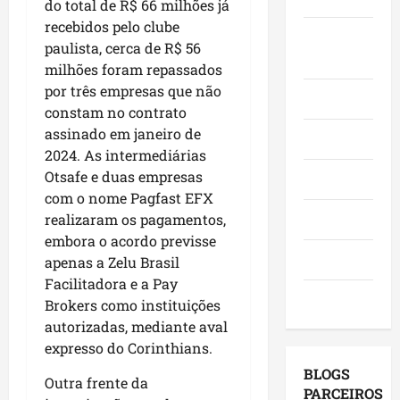
do total de R$ 66 milhões já
e
n
a
h
p
recebidos pelo clube
f
ç
q
ã
Juca e
o
paulista, cerca de R$ 56
e
a
u
o
v
Judith
s
milhões foram repassados
s
i
n
o
t
e
por três empresas que não
-
a
a
Mundo
a
m
B
constam no contrato
s
d
,
o
a
e
assinado em janeiro de
o
Opinião
i
r
c
l
C
2024. As intermediárias
n
a
a
e
a
Otsafe e duas empresas
Polícia
v
d
n
i
s
com o nome Pagfast EFX
e
o
g
ç
s
Política
realizaram os pagamentos,
s
r
a
õ
ó
embora o acordo previsse
t
e
,
e
,
Saúde
apenas a Zelu Brasil
i
s
c
s
e
Facilitadora e a Pay
m
e
o
d
m
Tecnologia
e
Brokers como instituições
m
m
e
S
n
a
autorizadas, mediante aval
v
2
a
t
g
i
expresso do Corinthians.
0
n
o
e
s
2
t
BLOGS
Outra frente da
s
n
i
6
o
PARCEIROS