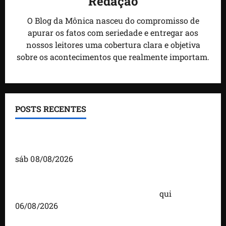
Redação
O Blog da Mônica nasceu do compromisso de
apurar os fatos com seriedade e entregar aos
nossos leitores uma cobertura clara e objetiva
sobre os acontecimentos que realmente importam.
POSTS RECENTES
Detinha fortalece diálogo com comunidades
durante visita ao povoado Cassó, em Santo Amaro
sáb 08/08/2026
Você já sabe quem são os candidatos ao Senado
pelo Maranhão nas eleições de 2026?
qui
06/08/2026