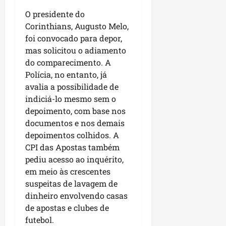
n
n
n
O presidente do
a
h
c
Corinthians, Augusto Melo,
o
ã
o
foi convocado para depor,
d
o
n
mas solicitou o adiamento
e
t
do comparecimento. A
s
r
dom
Polícia, no entanto, já
e
o
02/08/202
n
avalia a possibilidade de
c
v
indiciá-lo mesmo sem o
o
o
m
depoimento, com base nos
l
l
documentos e nos demais
v
i
depoimentos colhidos. A
i
d
CPI das Apostas também
m
e
pediu acesso ao inquérito,
e
r
em meio às crescentes
n
a
suspeitas de lavagem de
t
n
dinheiro envolvendo casas
o
ç
de apostas e clubes de
d
a
o
futebol.
s