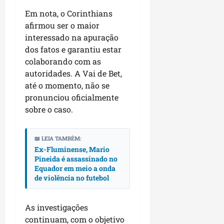
m
r
Em nota, o Corinthians
u
e
afirmou ser o maior
n
l
interessado na apuração
i
i
c
dos fatos e garantiu estar
g
í
colaborando com as
i
p
o
autoridades. A Vai de Bet,
i
s
até o momento, não se
o
a
pronunciou oficialmente
s
sobre o caso.
sáb
01/08/202
qua
📖 LEIA TAMBÉM:
05/08/202
Ex-Fluminense, Mario
Pineida é assassinado no
Equador em meio a onda
de violência no futebol
As investigações
continuam, com o objetivo