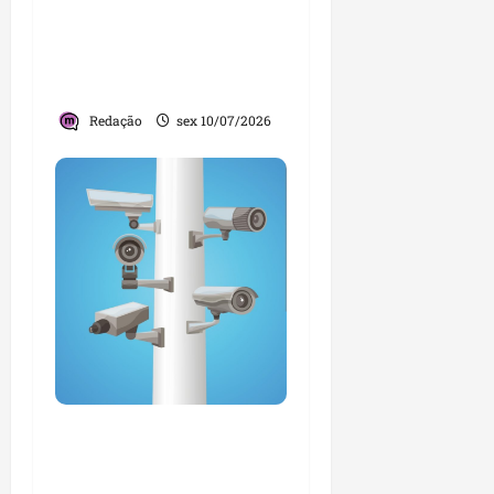
de crianças viola o
monitoramento
eletrônico e é
considerado foragido
Redação
sex 10/07/2026
Tecnologia de
reconhecimento facial
ajuda a capturar cinco