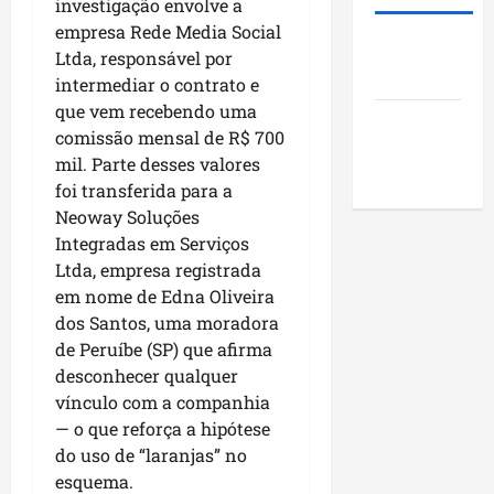
e
investigação envolve a
d
t
?
A
u
a
empresa Rede Media Social
a
m
Roney
m
p
s
Ltda, responsável por
a
qui
Costa
a
o
a
intermediar o contrato e
r
06/08/202
g
r
p
o
que vem recebendo uma
Blog do
e
m
r
comissão mensal de R$ 700
s
Pereira
u
o
sáb
mil. Parte desses valores
t
n
j
08/08/202
foi transferida para a
ã
i
e
Neoway Soluções
o
c
t
Integradas em Serviços
q
í
o
Ltda, empresa registrada
u
p
s
e
em nome de Edna Oliveira
i
s
i
o
dos Santos, uma moradora
o
m
s
c
de Peruíbe (SP) que afirma
p
d
i
desconhecer qualquer
u
o
a
vínculo com a companhia
l
M
i
— o que reforça a hipótese
s
a
s
do uso de “laranjas” no
i
r
e
esquema.
o
a
e