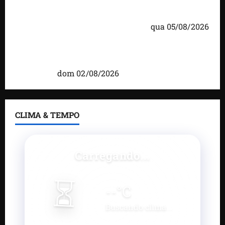
Detinha cumpre agenda na Vila Fumacê, na Área
Itaqui-Bacanga, com visitas a projetos sociais e
encontro com lideranças religiosas
qua 05/08/2026
Detinha intensifica diálogo com lideranças e
moradores em agenda por municípios do
Maranhão
dom 02/08/2026
CLIMA & TEMPO
Carregando...
⏳
--
°C
Buscando clima...