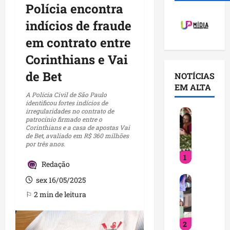
Polícia encontra
indícios de fraude
em contrato entre
Corinthians e Vai
de Bet
NOTÍCIAS
EM ALTA
A Polícia Civil de São Paulo
identificou fortes indícios de
irregularidades no contrato de
D
patrocínio firmado entre o
e
Corinthians e a casa de apostas Vai
t
de Bet, avaliado em R$ 360 milhões
por três anos.
i
1
n
Redação
h
V
a
sex 16/05/2025
o
f
⚐ 2 min de leitura
c
o
ê
r
2
j
t