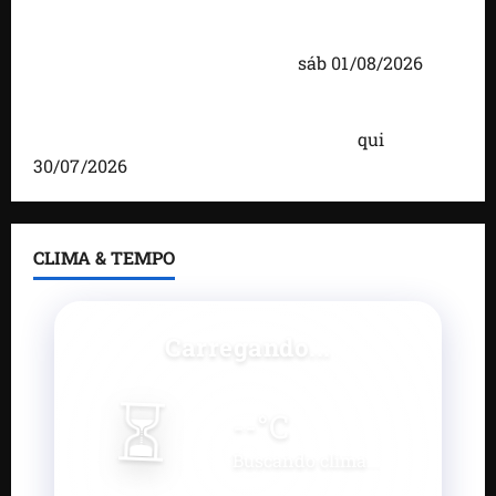
Caxias celebra 203 anos com grande festa,
investimentos e uma gestão que impulsiona o
desenvolvimento do município
sáb 01/08/2026
Brandão destaca avanços da gestão e afirma que
Maranhão lidera ranking no Nordeste
qui
30/07/2026
CLIMA & TEMPO
Carregando...
⏳
--
°C
Buscando clima...