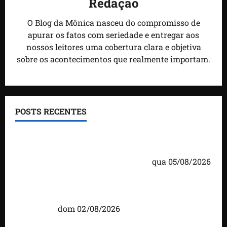
Redação
O Blog da Mônica nasceu do compromisso de
apurar os fatos com seriedade e entregar aos
nossos leitores uma cobertura clara e objetiva
sobre os acontecimentos que realmente importam.
POSTS RECENTES
Detinha cumpre agenda na Vila Fumacê, na Área
Itaqui-Bacanga, com visitas a projetos sociais e
encontro com lideranças religiosas
qua 05/08/2026
Detinha intensifica diálogo com lideranças e
moradores em agenda por municípios do
Maranhão
dom 02/08/2026