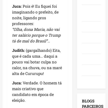
i
m
t
e
,
Juca:
Pois é! Eu fiquei foi
m
a
i
s
Juca e
c
imaginando o prefeito, de
e
q
m
e
o
Judith
noite, ligando pros
n
u
e
m
m
professores:
t
e
n
a
v
Mundo
“Olha, dona Maria, não vai
o
M
t
g
i
n
ter salário porque o Trump
a
o
e
s
Opinião
o
r
tá de mal do Brasil”
…
s
n
i
M
a
e
d
t
Polícia
Judith:
(gargalhando) Eita,
a
n
u
a
a
r
que é cada uma… daqui a
h
m
p
s
Política
a
ã
pouco vai botar culpa no
a
o
a
n
o
g
calor, na chuva, ou na maré
r
p
Saúde
h
l
e
m
alta de Cururupu!
r
ã
i
s
u
o
Tecnologia
o
Juca:
Verdade. O homem tá
d
t
n
j
e
e
mais criativo que
ã
i
e
d
r
o
candidato em época de
c
t
e
a
q
í
eleição.
o
BLOGS
s
r
u
p
s
PARCEIROS