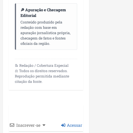
a
05/08/202
🔎 Apuração e Checagem
Editorial
qua
Conteúdo produzido pela
29/07/202
redação com base em
apuração jornalística própria,
checagem de fatos e fontes
oficiais da região.
📝 Redação / Cobertura Especial
⚖️ Todos os direitos reservados.
Reprodução permitida mediante
citação da fonte.
Inscrever-se
Acessar