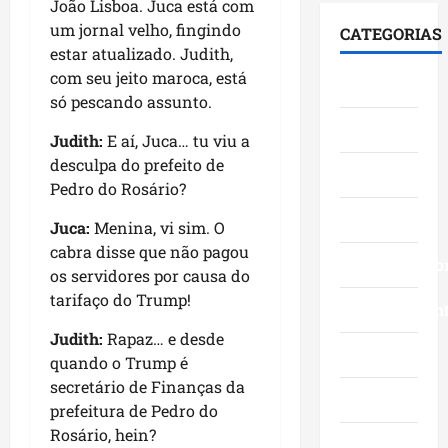
s
c
João Lisboa. Juca está com
,
i
a
c
o
n
um jornal velho, fingindo
CATEGORIAS
d
v
o
m
a
estar atualizado. Judith,
a
a
m
l
Á
com seu jeito maroca, está
Cidades
t
n
g
i
r
só pescando assunto.
r
ç
r
d
e
Ciências
a
o
a
e
a
Judith:
E aí, Juca… tu viu a
j
s
n
r
I
desculpa do prefeito de
e
Economia
d
d
a
t
Pedro do Rosário?
t
a
e
n
a
ó
Educação
g
f
ç
q
Juca:
Menina, vi sim. O
r
e
e
a
u
cabra disse que não pagou
i
s
Empreendedo
s
s
i
os servidores por causa do
a
t
t
e
-
tarifaço do Trump!
d
ã
Entretenimen
a
m
B
e
o
,
o
a
Judith:
Rapaz… e desde
c
e
i
Esporte
r
c
quando o Trump é
r
a
n
a
a
secretário de Finanças da
e
f
v
Geral
d
n
prefeitura de Pedro do
s
i
e
o
g
Rosário, hein?
c
r
s
r
Governo
a