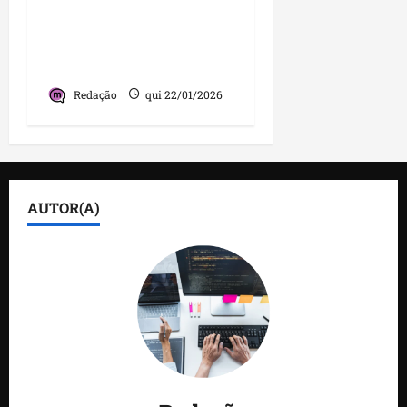
Trump, a Groenlândia e
o medo do urso e do
dragão
Redação
qui 22/01/2026
AUTOR(A)