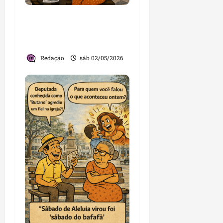
“Zacarias”, a vaia nas
Mercês e o sumiço na
Madre Deus
Redação
sáb 02/05/2026