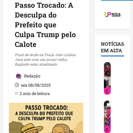
Passo Trocado: A
Desculpa do
Prefeito que
Culpa Trump pelo
Calote
NOTÍCIAS
EM ALTA
Final de tarde na Praça João Lisboa.
Juca está com um jornal velho,
fingindo estar atualizado.
D
e
Redação
t
i
sex 08/08/2025
1
n
⚐ 2 min de leitura
h
D
a
e
c
t
u
i
m
2
n
p