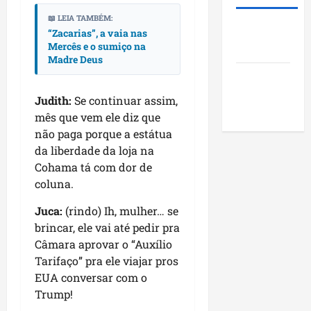
t
a
e
i
s
a
n
📖 LEIA TAMBÉM:
i
o
o
Roney
c
“Zacarias”, a vaia nas
k
m
s
c
Mercês e o sumiço na
Costa
a
i
p
d
i
Madre Deus
n
n
u
o
a
Blog do
o
g
l
M
i
v
Pereira
n
s
a
s
Judith:
Se continuar assim,
a
o
i
r
e
mês que vem ele diz que
f
N
o
a
e
não paga porque a estátua
a
o
n
n
n
da liberdade da loja na
s
r
a
h
c
Cohama tá com dor de
e
d
o
ã
o
coluna.
d
e
d
o
n
a
s
e
t
Juca:
(rindo) Ih, mulher… se
l
t
s
r
dom
brincar, ele vai até pedir pra
e
e
e
o
02/08/202
Câmara aprovar o “Auxílio
g
n
c
Tarifaço” pra ele viajar pros
e
v
qui
o
EUA conversar com o
n
o
30/07/202
m
d
Trump!
l
l
a
v