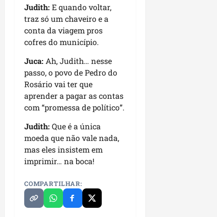
i
Judith:
E quando voltar,
c
i
d
traz só um chaveiro e a
o
m
e
m
conta da viagem pros
e
r
l
cofres do município.
n
a
i
t
n
Juca:
Ah, Judith… nesse
d
o
ç
passo, o povo de Pedro do
e
d
a
r
Rosário vai ter que
o
s
a
aprender a pagar as contas
m
r
n
u
com “promessa de político”.
e
ç
n
l
a
Judith:
Que é a única
i
i
d
moeda que não vale nada,
c
g
e
í
mas eles insistem em
i
D
p
imprimir… na boca!
o
e
i
s
t
o
a
COMPARTILHAR:
i
s
n
sáb
h
01/08/202
qua