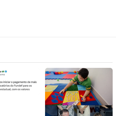
Carlos Brandão
endário de
os precatórios do