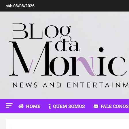
Ir
sáb 08/08/2026
para
o
conteúdo
HOME
QUEM SOMOS
FALE CONO