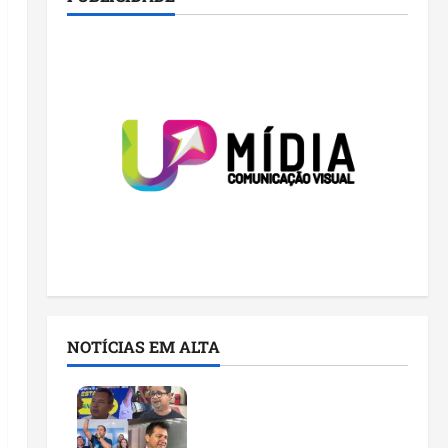
NOTÍCIAS EM ALTA
Você já sabe quem são os
candidatos ao Senado
pelo Maranhão nas