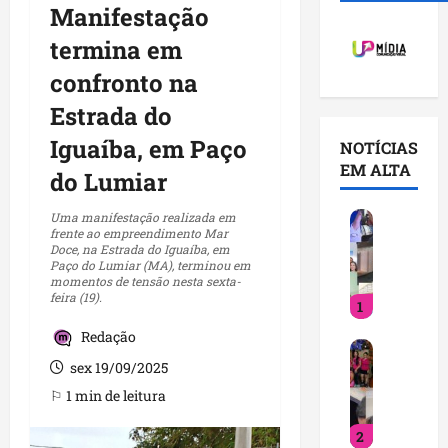
Manifestação
termina em
confronto na
Estrada do
Iguaíba, em Paço
NOTÍCIAS
EM ALTA
do Lumiar
V
Uma manifestação realizada em
frente ao empreendimento Mar
o
Doce, na Estrada do Iguaíba, em
c
Paço do Lumiar (MA), terminou em
momentos de tensão nesta sexta-
ê
feira (19).
1
j
á
Redação
D
s
sex 19/09/2025
e
a
t
b
⚐ 1 min de leitura
i
e
2
n
q