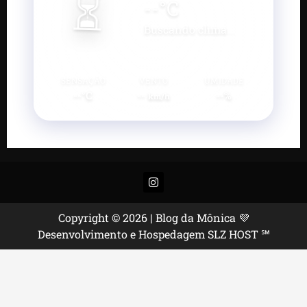
⏳
--
°C
Buscando clima...
SENSAÇÃO
VENTO
UMIDADE
--°C
--
--%
km/h
Instagram
Copyright © 2026 | Blog da Mônica 💜
Desenvolvimento e Hospedagem SLZ HOST ℠