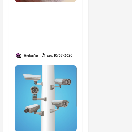
Ex-diretor de creche
investigado por abuso
de crianças viola o
monitoramento
eletrônico e é
considerado foragido
Redação
sex 10/07/2026