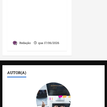
Tecnologia de
reconhecimento facial
ajuda a capturar cinco
foragidos durante
festejos juninos em São
Luís
Redação
qua 17/06/2026
AUTOR(A)