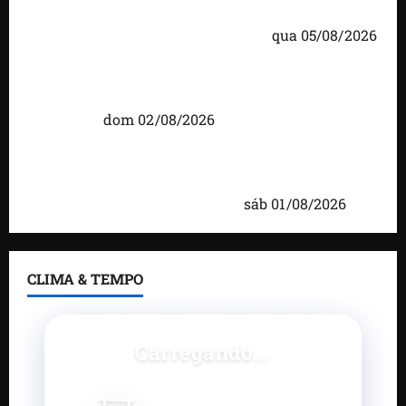
Itaqui-Bacanga, com visitas a projetos sociais e
encontro com lideranças religiosas
qua 05/08/2026
Detinha intensifica diálogo com lideranças e
moradores em agenda por municípios do
Maranhão
dom 02/08/2026
Caxias celebra 203 anos com grande festa,
investimentos e uma gestão que impulsiona o
desenvolvimento do município
sáb 01/08/2026
CLIMA & TEMPO
Carregando...