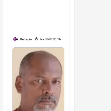
Concurso da Polícia
Militar do Maranhão
abre inscrições com
salário de R$ 6,1 mil;
confira edital, requisitos
e cronograma
Redação
sex 10/07/2026