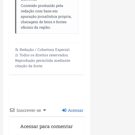
r
dom
e
e
Conteúdo produzido pela
o
02/08/202
redação com base em
n
c
apuração jornalística própria,
v
qui
o
checagem de fatos e fontes
o
30/07/202
m
oficiais da região.
l
l
v
i
i
d
📝 Redação / Cobertura Especial
m
e
⚖️ Todos os direitos reservados.
e
r
Reprodução permitida mediante
n
citação da fonte.
a
t
n
o
ç
d
a
o
s
m
r
u
e
Inscrever-se
Acessar
n
l
i
i
c
Acessar para comentar
g
í
i