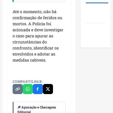
i
s
u
o
d
t
n
j
Roney
Até o momento, não há
e
ã
i
e
Costa
r
confirmação de feridos ou
o
c
t
a
q
mortos. A Polícia foi
í
o
Blog do
r
u
p
acionada e deve investigar
s
a
Pereira
e
i
s
o caso para apurar as
n
i
o
o
circunstâncias do
k
m
s
c
confronto, identificar os
i
p
d
i
envolvidos e adotar as
n
u
o
a
medidas cabíveis.
g
l
M
i
n
s
a
s
o
i
r
e
N
o
a
e
COMPARTILHAR:
o
n
n
n
r
a
h
c
d
o
ã
o
e
d
o
n
s
e
🔎 Apuração e Checagem
t
t
s
Editorial