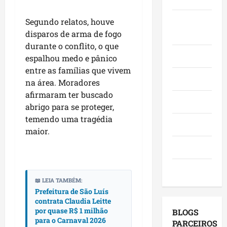
o
,
o
a
e
e
i
r
c
Juca e
l
Segundo relatos, houve
a
n
a
a
e
Judith
disparos de arma de fogo
f
v
d
n
i
durante o conflito, o que
i
e
o
g
ç
Mundo
espalhou medo e pânico
r
s
r
a
õ
entre as famílias que vivem
m
t
e
,
e
Opinião
na área. Moradores
a
i
s
c
s
afirmaram ter buscado
q
m
e
o
d
Polícia
u
abrigo para se proteger,
e
m
m
e
e
n
temendo uma tragédia
a
v
2
Política
M
t
g
maior.
i
0
a
o
e
s
2
Saúde
r
s
n
i
6
a
e
d
t
?
Tecnologia
n
u
a
a
📖 LEIA TAMBÉM:
h
m
p
s
qui
Prefeitura de São Luís
ã
a
o
a
06/08/202
contrata Claudia Leitte
o
g
r
p
por quase R$ 1 milhão
BLOGS
l
e
m
r
para o Carnaval 2026
PARCEIROS