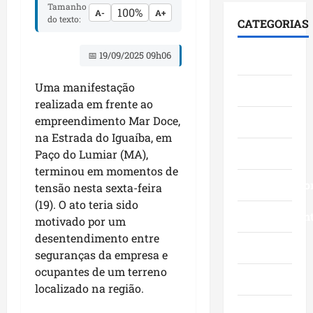
i
F
S
Tamanho
100%
e
A-
A+
0
á
u
e
do texto:
CATEGORIAS
s
3
l
m
n
t
a
o
a
a
📅 19/09/2025 09h06
Cidades
a
n
g
c
d
c
o
o
ê
o
Uma manifestação
Ciências
a
s
c
,
p
realizada em frente ao
a
c
o
n
e
empreendimento Mar Doce,
v
Economia
o
m
a
l
a
na Estrada do Iguaíba, em
m
l
Á
o
n
Educação
g
Paço do Lumiar (MA),
i
r
M
ç
r
d
terminou em momentos de
e
a
o
a
Empreendedo
e
a
tensão nesta sexta-feira
r
s
n
r
I
a
(19). O ato teria sido
d
d
Entretenimen
a
t
n
motivado por um
a
e
n
a
h
desentendimento entre
g
f
ç
Esporte
q
ã
seguranças da empresa e
e
e
a
u
o
ocupantes de um terreno
s
s
s
Geral
i
n
localizado na região.
t
t
e
-
a
ã
a
m
B
Governo
s