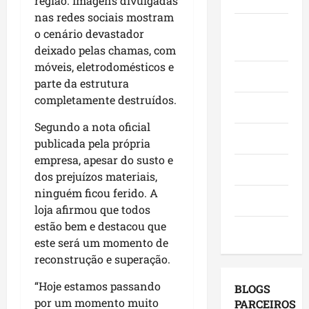
região. Imagens divulgadas
o
,
o
a
e
nas redes sociais mostram
e
i
r
c
Juca e
l
o cenário devastador
a
n
a
a
e
Judith
deixado pelas chamas, com
f
v
d
n
i
móveis, eletrodomésticos e
i
e
o
g
ç
Mundo
parte da estrutura
r
s
r
a
õ
m
completamente destruídos.
t
e
,
e
Opinião
a
i
s
c
s
Segundo a nota oficial
q
m
e
o
d
Polícia
publicada pela própria
u
e
m
m
e
e
empresa, apesar do susto e
n
a
v
2
Política
M
t
dos prejuízos materiais,
g
i
0
a
o
e
ninguém ficou ferido. A
s
2
Saúde
r
s
n
i
loja afirmou que todos
6
a
e
d
t
?
estão bem e destacou que
Tecnologia
n
u
a
a
este será um momento de
h
m
p
s
reconstrução e superação.
qui
ã
a
o
a
06/08/202
o
g
r
p
“Hoje estamos passando
BLOGS
l
e
m
r
por um momento muito
PARCEIROS