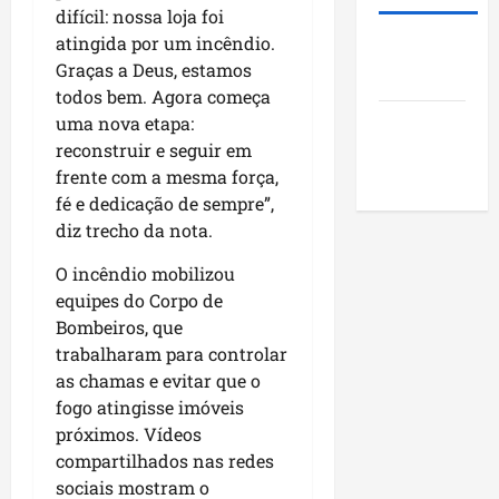
i
s
u
o
difícil: nossa loja foi
d
t
n
j
atingida por um incêndio.
Roney
e
ã
i
e
Graças a Deus, estamos
Costa
r
o
c
t
todos bem. Agora começa
a
q
í
o
uma nova etapa:
Blog do
r
u
p
s
reconstruir e seguir em
a
Pereira
e
i
s
n
frente com a mesma força,
i
o
o
k
m
fé e dedicação de sempre”,
s
c
i
p
d
diz trecho da nota.
i
n
u
o
a
g
O incêndio mobilizou
l
M
i
n
s
equipes do Corpo de
a
s
o
i
r
Bombeiros, que
e
N
o
a
e
trabalharam para controlar
o
n
n
n
as chamas e evitar que o
r
a
h
c
fogo atingisse imóveis
d
o
ã
o
próximos. Vídeos
e
d
o
n
compartilhados nas redes
s
e
t
sociais mostram o
t
s