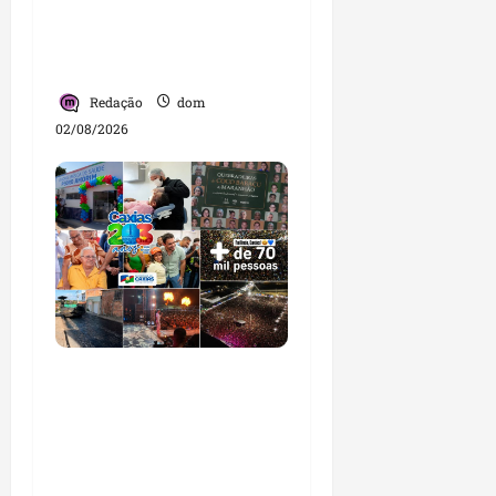
e moradores em agenda
por municípios do
Maranhão
Redação
dom
02/08/2026
Caxias celebra 203 anos
com grande festa,
investimentos e uma
gestão que impulsiona o
desenvolvimento do