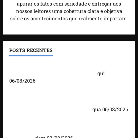
apurar os fatos com seriedade e entregar aos
nossos leitores uma cobertura clara e objetiva
sobre os acontecimentos que realmente importam.
POSTS RECENTES
Você já sabe quem são os candidatos ao Senado
pelo Maranhão nas eleições de 2026?
qui
06/08/2026
Detinha cumpre agenda na Vila Fumacê, na Área
Itaqui-Bacanga, com visitas a projetos sociais e
encontro com lideranças religiosas
qua 05/08/2026
Detinha intensifica diálogo com lideranças e
moradores em agenda por municípios do
Maranhão
dom 02/08/2026