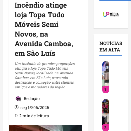
Incêndio atinge
loja Topa Tudo
Móveis Semi
Novos, na
Avenida Camboa,
NOTÍCIAS
EM ALTA
em São Luís
V
Um incêndio de grandes proporções
atingiu a loja Topa Tudo Móveis
o
Semi Novos, localizada na Avenida
c
Camboa, em São Luís, causando
destruição e comoção entre clientes,
ê
amigos e moradores da região.
1
j
á
Redação
D
s
seg 15/06/2026
e
a
t
b
⚐ 2 min de leitura
i
e
2
n
q