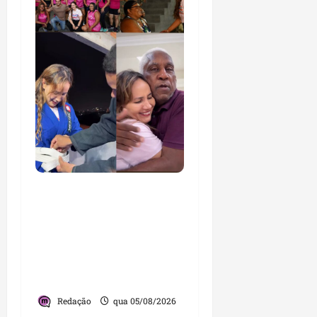
Detinha cumpre agenda
na Vila Fumacê, na Área
Itaqui-Bacanga, com
visitas a projetos sociais
e encontro com
lideranças religiosas
Redação
qua 05/08/2026