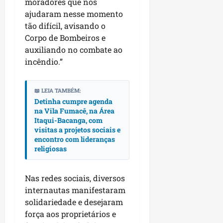
moradores que nos
p
o
ajudaram nesse momento
i
s
tão difícil, avisando o
o
a
Corpo de Bombeiros e
s
auxiliando no combate ao
sáb
incêndio.”
01/08/202
qua
05/08/202
📖 LEIA TAMBÉM:
Detinha cumpre agenda
na Vila Fumacê, na Área
Itaqui-Bacanga, com
visitas a projetos sociais e
encontro com lideranças
religiosas
Nas redes sociais, diversos
internautas manifestaram
solidariedade e desejaram
força aos proprietários e