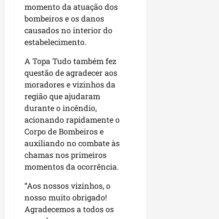
r
dom
momento da atuação dos
e
e
o
02/08/202
bombeiros e os danos
n
c
causados no interior do
v
qui
o
o
estabelecimento.
30/07/202
m
l
l
A Topa Tudo também fez
v
i
questão de agradecer aos
i
d
moradores e vizinhos da
m
e
e
região que ajudaram
r
n
durante o incêndio,
a
t
n
acionando rapidamente o
o
ç
Corpo de Bombeiros e
d
a
auxiliando no combate às
o
s
chamas nos primeiros
m
r
momentos da ocorrência.
u
e
n
l
“Aos nossos vizinhos, o
i
i
nosso muito obrigado!
c
g
Agradecemos a todos os
í
i