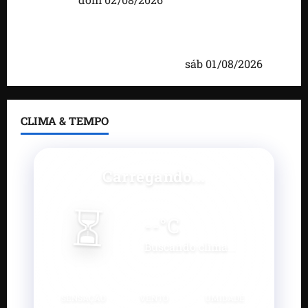
Caxias celebra 203 anos com grande festa,
investimentos e uma gestão que impulsiona o
desenvolvimento do município
sáb 01/08/2026
CLIMA & TEMPO
Carregando...
⏳
--
°C
Buscando clima...
SENSAÇÃO
VENTO
UMIDADE