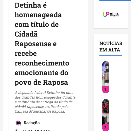
Detinha é
homenageada
com título de
Cidadã
Raposense e
NOTÍCIAS
EM ALTA
recebe
reconhecimento
V
o
emocionante do
c
povo de Raposa
ê
1
j
A deputada federal Detinha foi uma
á
das grandes homenageadas durante
D
a cerimônia de entrega do título de
s
cidadã raposense, realizada pela
e
a
Câmara Municipal de Raposa.
t
b
i
e
Redação
2
n
q