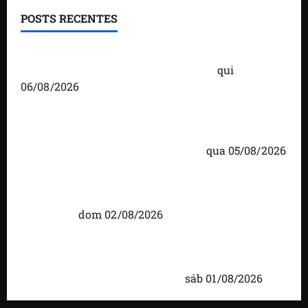
POSTS RECENTES
Você já sabe quem são os candidatos ao Senado
pelo Maranhão nas eleições de 2026?
qui
06/08/2026
Detinha cumpre agenda na Vila Fumacê, na Área
Itaqui-Bacanga, com visitas a projetos sociais e
encontro com lideranças religiosas
qua 05/08/2026
Detinha intensifica diálogo com lideranças e
moradores em agenda por municípios do
Maranhão
dom 02/08/2026
Caxias celebra 203 anos com grande festa,
investimentos e uma gestão que impulsiona o
desenvolvimento do município
sáb 01/08/2026