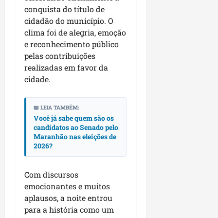
r
dom
e
conquista do título de
e
o
02/08/202
n
cidadão do município. O
c
v
clima foi de alegria, emoção
qui
o
o
30/07/202
m
e reconhecimento público
l
l
pelas contribuições
v
i
realizadas em favor da
i
d
cidade.
m
e
e
r
n
a
📖 LEIA TAMBÉM:
t
Você já sabe quem são os
n
o
candidatos ao Senado pelo
ç
Maranhão nas eleições de
d
a
2026?
o
s
m
r
u
e
Com discursos
n
l
emocionantes e muitos
i
i
aplausos, a noite entrou
c
g
para a história como um
í
i