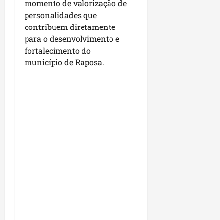
momento de valorização de
p
o
personalidades que
i
s
contribuem diretamente
o
a
para o desenvolvimento e
s
fortalecimento do
sáb
01/08/202
município de Raposa.
qua
05/08/202