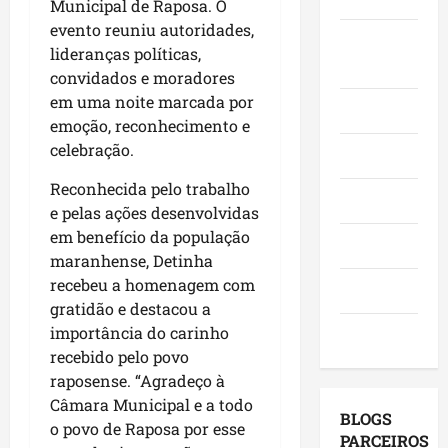
Municipal de Raposa. O
o
,
o
a
e
evento reuniu autoridades,
e
i
r
c
Juca e
l
lideranças políticas,
a
n
a
a
e
Judith
convidados e moradores
f
v
d
n
i
i
em uma noite marcada por
e
o
g
ç
Mundo
r
s
emoção, reconhecimento e
r
a
õ
m
t
e
celebração.
,
e
Opinião
a
i
s
c
s
q
Reconhecida pelo trabalho
m
e
o
d
Polícia
u
e
e pelas ações desenvolvidas
m
m
e
e
n
a
em benefício da população
v
2
Política
M
t
g
i
maranhense, Detinha
0
a
o
e
s
2
recebeu a homenagem com
Saúde
r
s
n
i
6
gratidão e destacou a
a
e
d
t
?
importância do carinho
Tecnologia
n
u
a
a
recebido pelo povo
h
m
p
s
qui
raposense. “Agradeço à
ã
a
o
a
06/08/202
Câmara Municipal e a todo
o
g
r
p
BLOGS
o povo de Raposa por esse
l
e
m
r
PARCEIROS