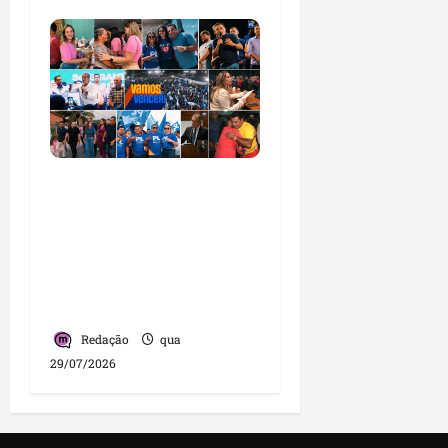
PL consolida trajetória
de crescimento no
Maranhão e destaca
nova fase da legenda
com liderança de
Detinha
Redação
qua
29/07/2026