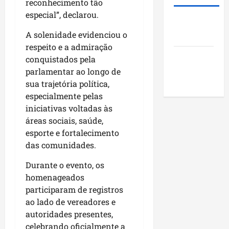
i
reconhecimento tão
s
u
o
d
t
especial”, declarou.
n
j
Roney
e
ã
i
e
A solenidade evidenciou o
Costa
r
o
c
t
respeito e a admiração
a
q
í
o
Blog do
r
conquistados pela
u
p
s
a
Pereira
e
parlamentar ao longo de
i
s
n
i
o
sua trajetória política,
o
k
m
s
c
especialmente pelas
i
p
d
i
iniciativas voltadas às
n
u
o
a
áreas sociais, saúde,
g
l
M
i
esporte e fortalecimento
n
s
a
s
das comunidades.
o
i
r
e
N
o
a
e
Durante o evento, os
o
n
n
n
homenageados
r
a
h
c
participaram de registros
d
o
ã
o
ao lado de vereadores e
e
d
o
n
autoridades presentes,
s
e
t
celebrando oficialmente a
t
s