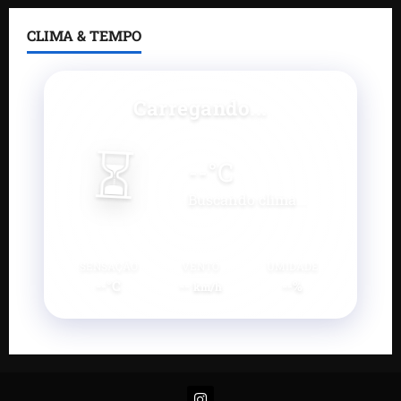
CLIMA & TEMPO
Carregando...
⏳
--
°C
Buscando clima...
SENSAÇÃO
VENTO
UMIDADE
--°C
--
--%
km/h
Instagram