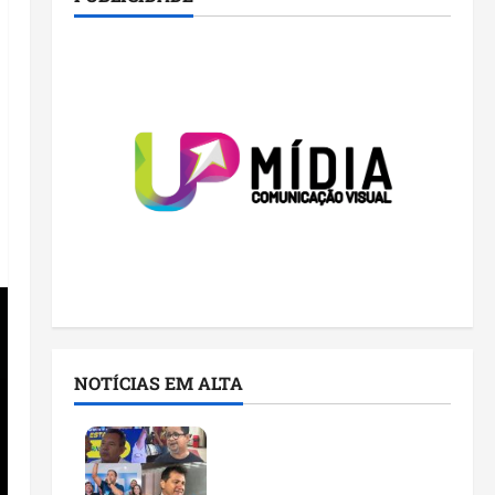
NOTÍCIAS EM ALTA
Você já sabe quem são os
candidatos ao Senado
pelo Maranhão nas