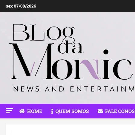
Ir
sex 07/08/2026
para
o
conteúdo
HOME
QUEM SOMOS
FALE CONO