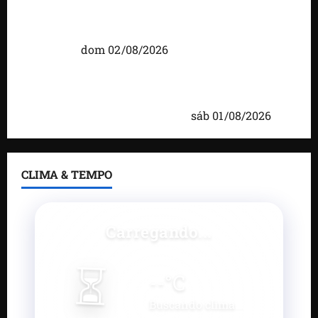
Detinha intensifica diálogo com lideranças e
moradores em agenda por municípios do
Maranhão
dom 02/08/2026
Caxias celebra 203 anos com grande festa,
investimentos e uma gestão que impulsiona o
desenvolvimento do município
sáb 01/08/2026
CLIMA & TEMPO
Carregando...
⏳
--
°C
Buscando clima...