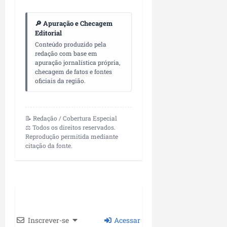
p
o
i
s
🔎 Apuração e Checagem
o
a
Editorial
s
Conteúdo produzido pela
sáb
redação com base em
01/08/202
apuração jornalística própria,
qua
checagem de fatos e fontes
05/08/202
oficiais da região.
📝 Redação / Cobertura Especial
⚖️ Todos os direitos reservados.
Reprodução permitida mediante
citação da fonte.
Inscrever-se
Acessar