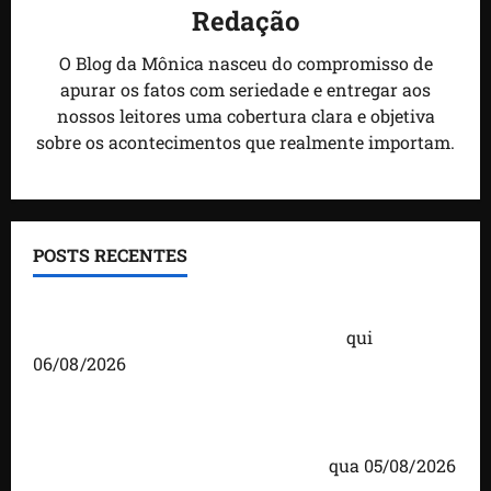
Redação
O Blog da Mônica nasceu do compromisso de
apurar os fatos com seriedade e entregar aos
nossos leitores uma cobertura clara e objetiva
sobre os acontecimentos que realmente importam.
POSTS RECENTES
Você já sabe quem são os candidatos ao Senado
pelo Maranhão nas eleições de 2026?
qui
06/08/2026
Detinha cumpre agenda na Vila Fumacê, na Área
Itaqui-Bacanga, com visitas a projetos sociais e
encontro com lideranças religiosas
qua 05/08/2026