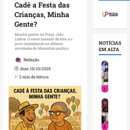
Cadê a Festa das
Crianças, Minha
Gente?
Manhã quente na Praça João
Lisboa. O vento batendo de leve, e o
NOTÍCIAS
povo comentando as últimas
novidades do Maranhão político.
EM ALTA
Redação
V
dom 19/10/2025
o
c
⚐ 2 min de leitura
ê
1
j
á
D
s
e
a
t
b
i
e
2
n
q