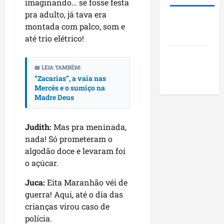
i
imaginando… se fosse festa
s
u
o
d
t
pra adulto, já tava era
n
j
Roney
e
ã
i
montada com palco, som e
e
Costa
r
o
c
t
até trio elétrico!
a
q
í
o
Blog do
r
u
p
s
a
Pereira
📖 LEIA TAMBÉM:
e
i
s
“Zacarias”, a vaia nas
n
i
o
o
Mercês e o sumiço na
k
m
s
c
Madre Deus
i
p
d
i
n
u
o
a
g
l
M
i
Judith:
Mas pra meninada,
n
s
a
s
nada! Só prometeram o
o
i
r
e
algodão doce e levaram foi
N
o
a
e
o açúcar.
o
n
n
n
r
a
h
c
Juca:
Eita Maranhão véi de
d
o
ã
o
guerra! Aqui, até o dia das
e
d
o
n
crianças virou caso de
s
e
t
polícia.
t
s