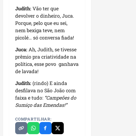
r
dom
e
e
o
02/08/202
Judith:
Vão ter que
n
c
devolver o dinheiro, Juca.
v
qui
o
Porque, pelo que eu sei,
o
30/07/202
m
nem bexiga teve, nem
l
l
picolé… só conversa fiada!
v
i
i
d
Juca:
Ah, Judith, se tivesse
m
e
prêmio pra criatividade na
e
r
política, esse povo ganhava
n
a
de lavada!
t
n
o
ç
Judith:
(rindo) E ainda
d
a
desfilava no São João com
o
s
faixa e tudo:
“Campeões do
m
r
Sumiço das Emendas!”
u
e
n
l
COMPARTILHAR:
i
i
c
g
í
i