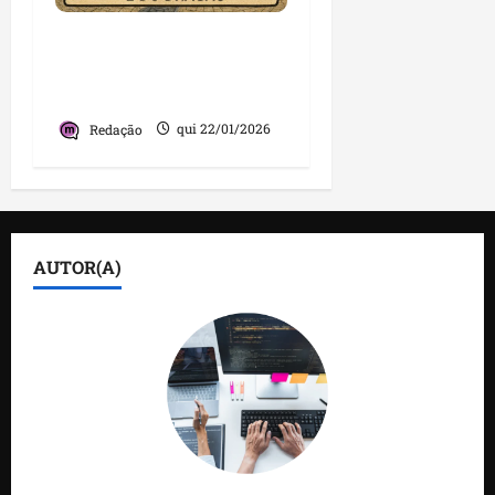
Trump, a Groenlândia e
o medo do urso e do
dragão
Redação
qui 22/01/2026
AUTOR(A)