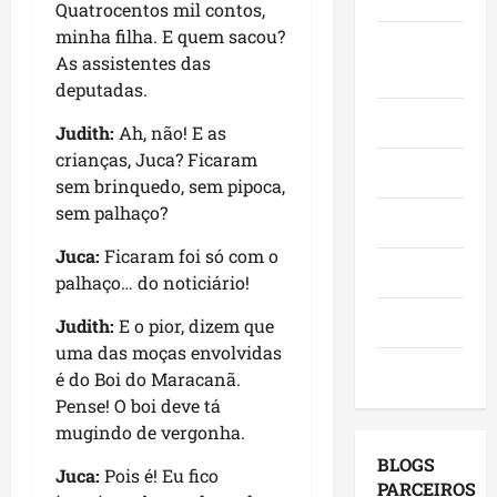
Quatrocentos mil contos,
o
,
o
a
e
minha filha. E quem sacou?
e
i
r
c
Juca e
l
a
As assistentes das
n
a
a
e
Judith
f
v
deputadas.
d
n
i
i
e
o
g
ç
Mundo
Judith:
Ah, não! E as
r
s
r
a
õ
crianças, Juca? Ficaram
m
t
e
,
e
Opinião
a
sem brinquedo, sem pipoca,
i
s
c
s
q
m
sem palhaço?
e
o
d
Polícia
u
e
m
m
e
Juca:
Ficaram foi só com o
e
n
a
v
2
Política
M
palhaço… do noticiário!
t
g
i
0
a
o
e
s
2
Saúde
Judith:
E o pior, dizem que
r
s
n
i
6
uma das moças envolvidas
a
e
d
t
?
Tecnologia
é do Boi do Maracanã.
n
u
a
a
h
Pense! O boi deve tá
m
p
s
qui
ã
a
mugindo de vergonha.
o
a
06/08/202
o
g
r
p
BLOGS
Juca:
Pois é! Eu fico
l
e
m
r
PARCEIROS