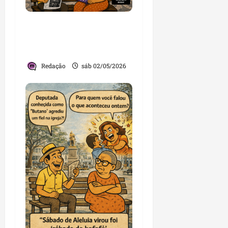
“Zacarias”, a vaia nas
Mercês e o sumiço na
Madre Deus
Redação
sáb 02/05/2026