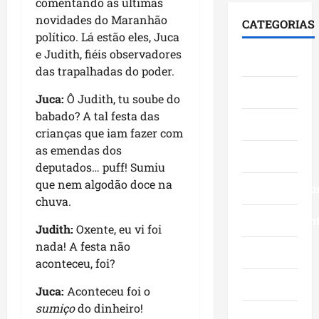
i
comentando as últimas
F
S
e
0
á
u
novidades do Maranhão
e
CATEGORIAS
s
3
l
m
n
político. Lá estão eles, Juca
t
a
o
a
a
e Judith, fiéis observadores
Cidades
a
n
g
c
d
das trapalhadas do poder.
c
o
o
ê
o
Ciências
a
s
c
,
p
Juca:
Ô Judith, tu soube do
a
c
o
n
e
babado? A tal festa das
v
Economia
o
m
a
l
crianças que iam fazer com
a
m
l
Á
o
as emendas dos
n
Educação
g
i
r
M
deputados… puff! Sumiu
ç
r
d
e
a
que nem algodão doce na
o
a
Empreendedo
e
a
r
chuva.
s
n
r
I
a
d
d
Entretenimen
a
t
n
Judith:
Oxente, eu vi foi
a
e
n
a
h
nada! A festa não
g
f
ç
Esporte
q
ã
aconteceu, foi?
e
e
a
u
o
s
s
s
Geral
i
n
Juca:
Aconteceu foi o
t
t
e
-
a
sumiço
do dinheiro!
ã
a
m
B
Governo
s