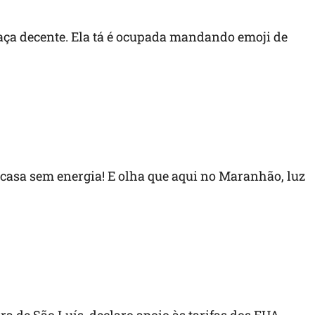
aça decente. Ela tá é ocupada mandando emoji de
m casa sem energia! E olha que aqui no Maranhão, luz
ra de São Luís, declaro apoio às tarifas dos EUA