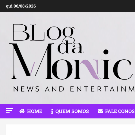
Ir
qui 06/08/2026
para
o
conteúdo
HOME
QUEM SOMOS
FALE CONO