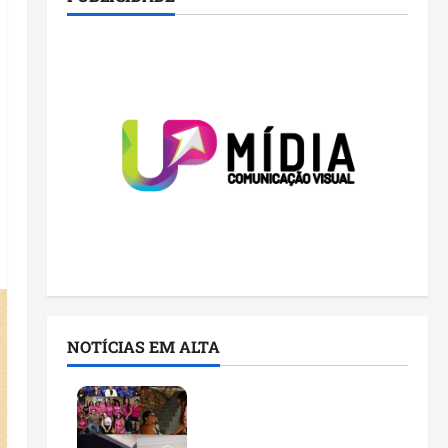
NOTÍCIAS EM ALTA
Detinha cumpre agenda
na Vila Fumacê, na Área
Itaqui-Bacanga, com