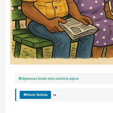
🟢
4
pessoas lendo esta matéria agora
🔊
Ouvir Notícia
1x