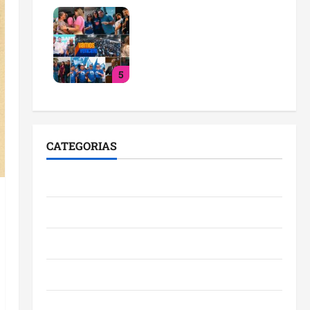
PL consolida trajetória de
crescimento no
Maranhão e destaca nova
fase da legenda com
5
liderança de Detinha
qua 29/07/2026
CATEGORIAS
Cidades
Ciências
Economia
Educação
Empreendedorismo