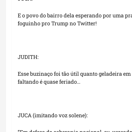
E o povo do bairro dela esperando por uma pr
foguinho pro Trump no Twitter!
JUDITH:
Esse buzinaço foi tão útil quanto geladeira e
faltando é quase feriado…
JUCA (imitando voz solene):
“Em defesa da soberania nacional, eu, vereado