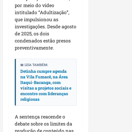
r
dom
e
por meio do vídeo
e
o
02/08/202
n
intitulado “Adultização”,
c
v
que impulsionou as
qui
o
o
30/07/202
m
investigações. Desde agosto
l
l
de 2025, os dois
v
i
condenados estão presos
i
d
preventivamente.
m
e
e
r
n
a
📖 LEIA TAMBÉM:
t
Detinha cumpre agenda
n
o
na Vila Fumacê, na Área
ç
Itaqui-Bacanga, com
d
a
visitas a projetos sociais e
o
s
encontro com lideranças
m
r
religiosas
u
e
n
l
i
A sentença reacende o
i
c
g
debate sobre os limites da
í
i
produção de conteúdo nas