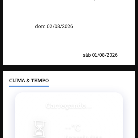
Detinha intensifica diálogo com lideranças e
moradores em agenda por municípios do
Maranhão
dom 02/08/2026
Caxias celebra 203 anos com grande festa,
investimentos e uma gestão que impulsiona o
desenvolvimento do município
sáb 01/08/2026
CLIMA & TEMPO
Carregando...
⏳
--
°C
Buscando clima...