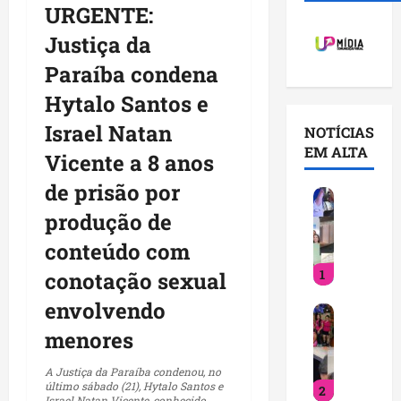
URGENTE:
Justiça da
Paraíba condena
Hytalo Santos e
Israel Natan
NOTÍCIAS
EM ALTA
Vicente a 8 anos
de prisão por
V
o
produção de
c
conteúdo com
ê
1
j
conotação sexual
á
envolvendo
D
s
e
a
menores
t
b
i
e
A Justiça da Paraíba condenou, no
último sábado (21), Hytalo Santos e
2
n
q
Israel Natan Vicente, conhecido