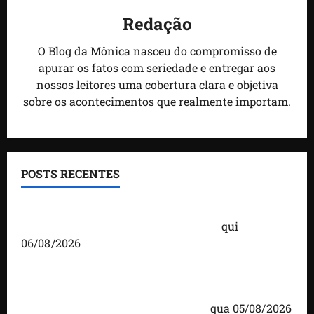
Redação
O Blog da Mônica nasceu do compromisso de
apurar os fatos com seriedade e entregar aos
nossos leitores uma cobertura clara e objetiva
sobre os acontecimentos que realmente importam.
POSTS RECENTES
Você já sabe quem são os candidatos ao Senado
pelo Maranhão nas eleições de 2026?
qui
06/08/2026
Detinha cumpre agenda na Vila Fumacê, na Área
Itaqui-Bacanga, com visitas a projetos sociais e
encontro com lideranças religiosas
qua 05/08/2026