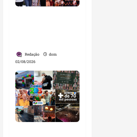
Detinha intensifica
diálogo com lideranças
e moradores em agenda
por municípios do
Maranhão
Redação
dom
02/08/2026
Caxias celebra 203 anos