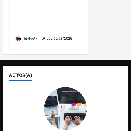
com grande festa,
investimentos e uma
gestão que impulsiona o
desenvolvimento do
município
Redação
sáb 01/08/2026
AUTOR(A)