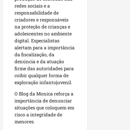
p
o
redes sociais e a
i
s
responsabilidade de
o
a
criadores e responsáveis
s
na proteção de crianças e
sáb
adolescentes no ambiente
01/08/202
qua
digital. Especialistas
05/08/202
alertam para a importância
da fiscalização, da
denúncia e da atuação
firme das autoridades para
coibir qualquer forma de
exploração infantojuvenil.
O Blog da Monica reforça a
importância de denunciar
situações que coloquem em
risco a integridade de
menores.