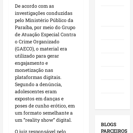
o
,
o
a
e
De acordo com as
e
i
r
c
Juca e
l
investigações conduzidas
a
n
a
a
e
Judith
pelo Ministério Público da
f
v
d
n
i
Paraíba, por meio do Grupo
i
e
o
g
ç
Mundo
de Atuação Especial Contra
r
s
r
a
õ
o Crime Organizado
m
t
e
,
e
Opinião
(GAECO), o material era
a
i
s
c
s
q
utilizado para gerar
m
e
o
d
Polícia
u
e
engajamento e
m
m
e
e
n
a
monetização nas
v
2
Política
M
t
g
i
plataformas digitais.
0
a
o
e
s
2
Segundo a denúncia,
Saúde
r
s
n
i
6
adolescentes eram
a
e
d
t
?
expostos em danças e
Tecnologia
n
u
a
a
poses de cunho erótico, em
h
m
p
s
qui
um formato semelhante a
ã
a
o
a
06/08/202
um “reality show” digital.
o
g
r
p
BLOGS
l
e
m
r
PARCEIROS
O juiz responsável pelo