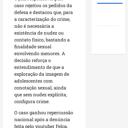
i
s
u
o
caso rejeitou os pedidos da
d
t
n
j
defesa e destacou que, para
Roney
e
ã
i
e
a caracterização do crime,
Costa
r
o
c
t
não é necessária a
a
q
í
o
Blog do
r
existência de nudez ou
u
p
s
a
Pereira
e
contato físico, bastando a
i
s
n
i
o
finalidade sexual
o
k
m
s
c
envolvendo menores. A
i
p
d
i
decisão reforça o
n
u
o
a
entendimento de que a
g
l
M
i
exploração da imagem de
n
s
a
s
adolescentes com
o
i
r
e
conotação sexual, ainda
N
o
a
e
que sem nudez explícita,
o
n
n
n
configura crime.
r
a
h
c
d
o
ã
o
O caso ganhou repercussão
e
d
o
n
nacional após a denúncia
s
e
t
feita pelo youtuber Felca,
t
s