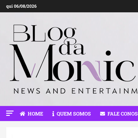
Ir
qui 06/08/2026
para
o
conteúdo
HOME
QUEM SOMOS
FALE CONO