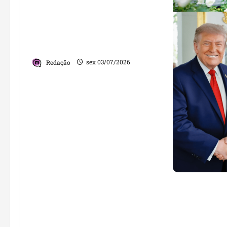
Um gesto que ultrapassa o
futebol: ação humanitária
ligada a Cristiano Ronaldo
ganha repercussão mundial
Redação
sex 03/07/2026
Lula e Trump
encontro em
sacode cenár
internaciona