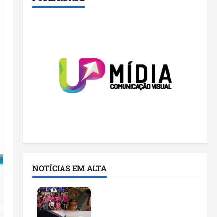
NOTÍCIAS EM ALTA
Detinha cumpre agenda
na Vila Fumacê, na Área
Itaqui-Bacanga, com