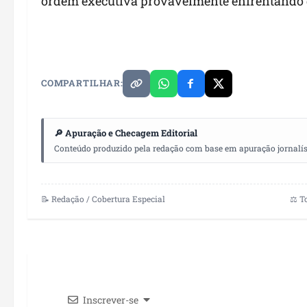
ordem executiva provavelmente enfrentando d
COMPARTILHAR:
🔎 Apuração e Checagem Editorial
Conteúdo produzido pela redação com base em apuração jornalístic
📝 Redação / Cobertura Especial
⚖️ T
Inscrever-se