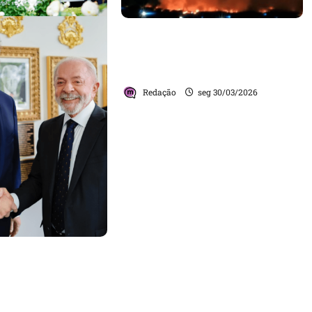
Motor de avião da Delta Air
Lines explode após decolagem
em Guarulhos
Redação
seg 30/03/2026
 frente a frente:
 Washington
io político
l