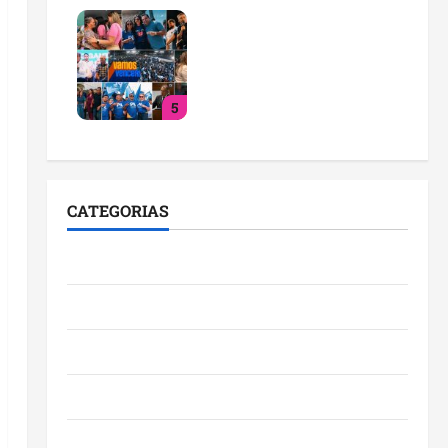
PL consolida trajetória de
crescimento no
Maranhão e destaca nova
fase da legenda com
5
liderança de Detinha
qua 29/07/2026
CATEGORIAS
Cidades
Ciências
Economia
Educação
Empreendedorismo