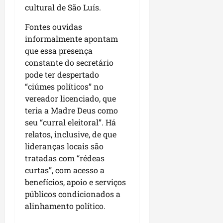
r
dom
cultural de São Luís.
e
e
o
02/08/202
n
c
Fontes ouvidas
v
qui
o
informalmente apontam
o
30/07/202
m
que essa presença
l
l
constante do secretário
v
i
pode ter despertado
i
d
m
“ciúmes políticos” no
e
e
vereador licenciado, que
r
n
a
teria a Madre Deus como
t
n
seu “curral eleitoral”. Há
o
ç
relatos, inclusive, de que
d
a
lideranças locais são
o
s
tratadas com “rédeas
m
r
curtas”, com acesso a
u
e
benefícios, apoio e serviços
n
l
públicos condicionados a
i
i
alinhamento político.
c
g
í
i