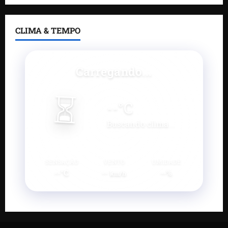
CLIMA & TEMPO
Carregando...
⏳
--
°C
Buscando clima...
SENSAÇÃO
VENTO
UMIDADE
--°C
--
--%
km/h