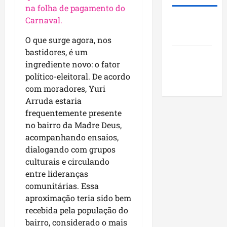
i
s
u
o
na folha de pagamento do
d
t
n
j
Carnaval.
Roney
e
ã
i
e
Costa
r
o
c
t
O que surge agora, nos
a
q
í
o
bastidores, é um
Blog do
r
u
p
s
ingrediente novo: o fator
a
Pereira
e
i
s
político-eleitoral. De acordo
n
i
o
o
com moradores, Yuri
k
m
s
c
Arruda estaria
i
p
d
i
frequentemente presente
n
u
o
a
g
no bairro da Madre Deus,
l
M
i
n
s
acompanhando ensaios,
a
s
o
i
r
dialogando com grupos
e
N
o
a
e
culturais e circulando
o
n
n
n
entre lideranças
r
a
h
c
comunitárias. Essa
d
o
ã
o
aproximação teria sido bem
e
d
o
n
recebida pela população do
s
e
t
bairro, considerado o mais
t
s