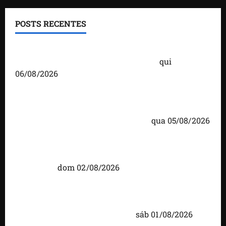
POSTS RECENTES
Você já sabe quem são os candidatos ao Senado
pelo Maranhão nas eleições de 2026?
qui
06/08/2026
Detinha cumpre agenda na Vila Fumacê, na Área
Itaqui-Bacanga, com visitas a projetos sociais e
encontro com lideranças religiosas
qua 05/08/2026
Detinha intensifica diálogo com lideranças e
moradores em agenda por municípios do
Maranhão
dom 02/08/2026
Caxias celebra 203 anos com grande festa,
investimentos e uma gestão que impulsiona o
desenvolvimento do município
sáb 01/08/2026