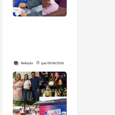
Detinha cumpre agenda
na Vila Fumacê, na Área
Itaqui-Bacanga, com
visitas a projetos sociais
e encontro com
lideranças religiosas
Redação
qua 05/08/2026