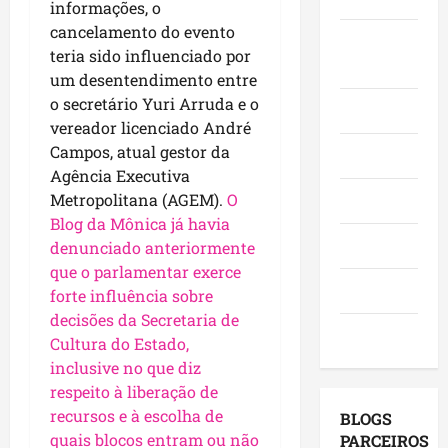
informações, o
o
,
o
a
e
cancelamento do evento
e
i
r
c
Juca e
l
a
teria sido influenciado por
n
a
a
e
Judith
f
v
um desentendimento entre
d
n
i
i
e
o
o secretário
Yuri Arruda
e o
g
ç
Mundo
r
s
r
a
vereador licenciado
André
õ
m
t
e
,
e
Campos
, atual gestor da
Opinião
a
i
s
c
s
Agência Executiva
q
m
e
o
d
Metropolitana
(AGEM).
O
Polícia
u
e
m
m
e
Blog da Mônica já havia
e
n
a
v
2
Política
denunciado anteriormente
M
t
g
i
0
que o parlamentar exerce
a
o
e
s
2
Saúde
forte influência sobre
r
s
n
i
6
a
decisões da
Secretaria de
e
d
t
?
Tecnologia
n
u
Cultura do Estado
,
a
a
h
m
p
inclusive no que diz
s
qui
ã
a
o
a
respeito à liberação de
06/08/202
o
g
r
p
recursos e à escolha de
BLOGS
l
e
m
r
quais blocos entram ou não
PARCEIROS