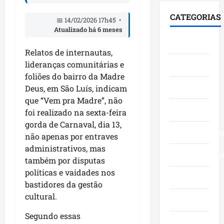
i
F
S
e
0
á
u
e
CATEGORIAS
s
📅 14/02/2026 17h45 •
3
l
m
n
Atualizado há 6 meses
t
a
o
a
a
Cidades
a
n
g
c
d
Relatos de internautas,
c
o
o
ê
o
lideranças comunitárias e
Ciências
a
s
c
,
p
a
foliões do bairro da
Madre
c
o
n
e
v
Economia
o
Deus
, em São Luís, indicam
m
a
l
a
m
l
que “Vem pra Madre”, não
Á
o
n
Educação
g
i
r
foi realizado na sexta-feira
M
ç
r
d
e
a
gorda de Carnaval, dia 13,
o
a
Empreendedo
e
a
r
não apenas por entraves
s
n
r
I
a
administrativos, mas
d
d
Entretenimen
a
t
n
também por disputas
a
e
n
a
h
políticas e vaidades nos
g
f
ç
Esporte
q
ã
bastidores da gestão
e
e
a
u
o
cultural.
s
s
s
Geral
i
n
t
t
e
-
a
Segundo essas
ã
a
m
B
Governo
s