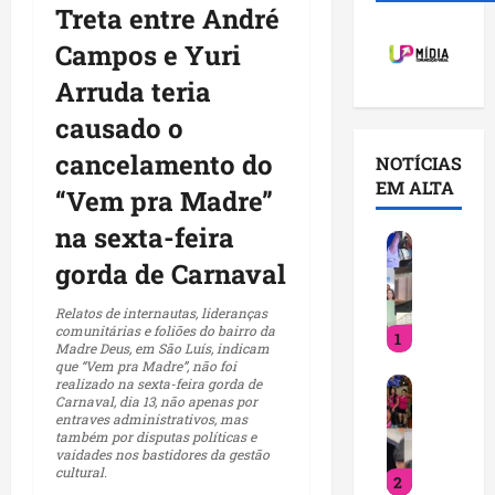
Treta entre André
Campos e Yuri
Arruda teria
causado o
cancelamento do
NOTÍCIAS
EM ALTA
“Vem pra Madre”
na sexta-feira
V
o
gorda de Carnaval
c
ê
Relatos de internautas, lideranças
comunitárias e foliões do bairro da
1
j
Madre Deus, em São Luís, indicam
á
que “Vem pra Madre”, não foi
D
realizado na sexta-feira gorda de
s
Carnaval, dia 13, não apenas por
e
a
entraves administrativos, mas
t
b
também por disputas políticas e
vaidades nos bastidores da gestão
i
e
cultural.
2
n
q