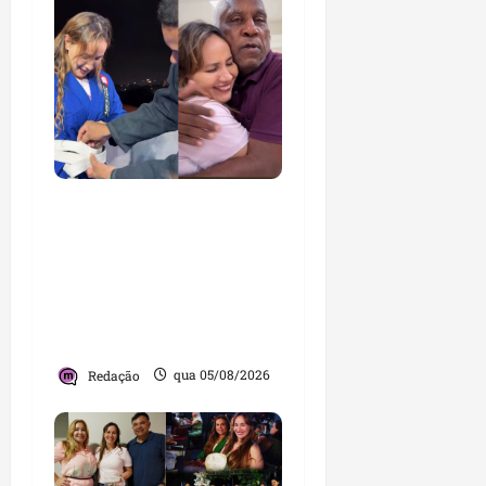
Detinha cumpre agenda
na Vila Fumacê, na Área
Itaqui-Bacanga, com
visitas a projetos sociais
e encontro com
lideranças religiosas
Redação
qua 05/08/2026