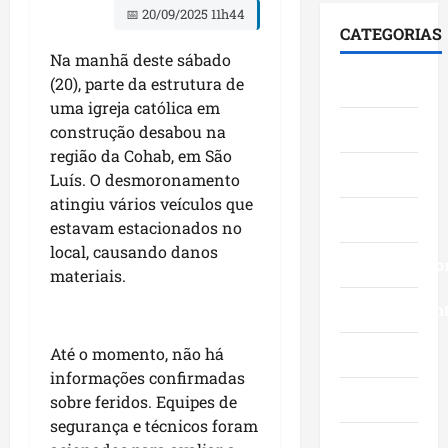
i
F
S
📅 20/09/2025 11h44
e
0
á
u
e
CATEGORIAS
s
3
l
m
n
Na manhã deste sábado
t
a
o
a
a
(20), parte da estrutura de
Cidades
a
n
g
c
d
c
uma igreja católica em
o
o
ê
o
Ciências
a
s
construção desabou na
c
,
p
a
c
o
região da Cohab, em São
n
e
v
Economia
o
m
a
Luís. O desmoronamento
l
a
m
l
Á
o
atingiu vários veículos que
n
Educação
g
i
r
M
estavam estacionados no
ç
r
d
e
a
local, causando danos
o
a
Empreendedo
e
a
r
materiais.
s
n
r
I
a
d
d
Entretenimen
a
t
n
a
e
n
a
h
g
f
ç
Até o momento, não há
Esporte
q
ã
e
e
a
u
informações confirmadas
o
s
s
s
Geral
i
n
sobre feridos. Equipes de
t
t
e
-
a
segurança e técnicos foram
ã
a
m
B
Governo
s