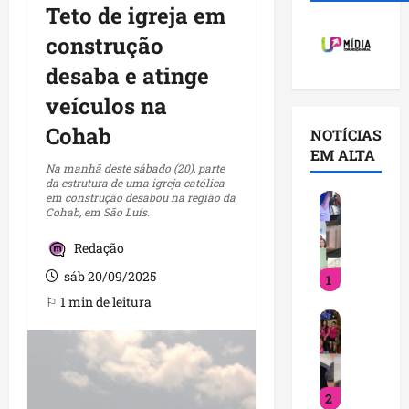
Teto de igreja em
construção
desaba e atinge
veículos na
Cohab
NOTÍCIAS
EM ALTA
Na manhã deste sábado (20), parte
da estrutura de uma igreja católica
em construção desabou na região da
V
Cohab, em São Luís.
o
c
Redação
ê
sáb 20/09/2025
1
j
á
⚐ 1 min de leitura
D
s
e
a
t
b
i
e
2
n
q