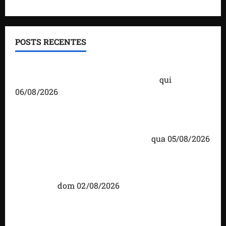
POSTS RECENTES
Você já sabe quem são os candidatos ao Senado
pelo Maranhão nas eleições de 2026?
qui
06/08/2026
Detinha cumpre agenda na Vila Fumacê, na Área
Itaqui-Bacanga, com visitas a projetos sociais e
encontro com lideranças religiosas
qua 05/08/2026
Detinha intensifica diálogo com lideranças e
moradores em agenda por municípios do
Maranhão
dom 02/08/2026
Caxias celebra 203 anos com grande festa,
investimentos e uma gestão que impulsiona o