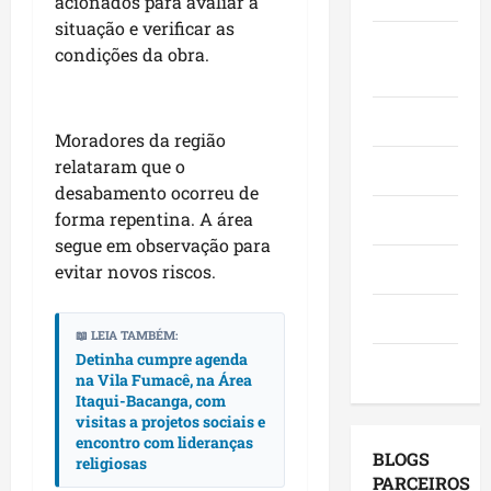
acionados para avaliar a
o
,
o
a
e
situação e verificar as
e
i
r
c
Juca e
l
condições da obra.
a
n
a
a
e
Judith
f
v
d
n
i
i
e
o
g
ç
Mundo
r
s
r
a
Moradores da região
õ
m
t
e
,
e
relataram que o
Opinião
a
i
s
c
s
desabamento ocorreu de
q
m
e
o
d
forma repentina. A área
Polícia
u
e
m
m
e
segue em observação para
e
n
a
v
2
Política
evitar novos riscos.
M
t
g
i
0
a
o
e
s
2
Saúde
r
s
n
i
6
📖 LEIA TAMBÉM:
a
e
d
t
?
Detinha cumpre agenda
Tecnologia
n
u
a
a
na Vila Fumacê, na Área
h
m
Itaqui-Bacanga, com
p
s
qui
ã
visitas a projetos sociais e
a
o
a
06/08/202
encontro com lideranças
o
g
r
p
BLOGS
religiosas
l
e
m
r
PARCEIROS