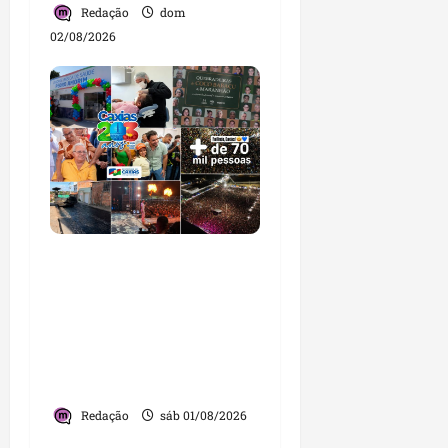
Redação
dom
02/08/2026
Caxias celebra 203 anos
com grande festa,
investimentos e uma
gestão que impulsiona o
desenvolvimento do
município
Redação
sáb 01/08/2026