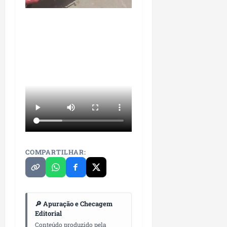
p
o
i
s
o
a
s
sáb
01/08/202
qua
05/08/202
COMPARTILHAR:
🔎 Apuração e Checagem
Editorial
Conteúdo produzido pela