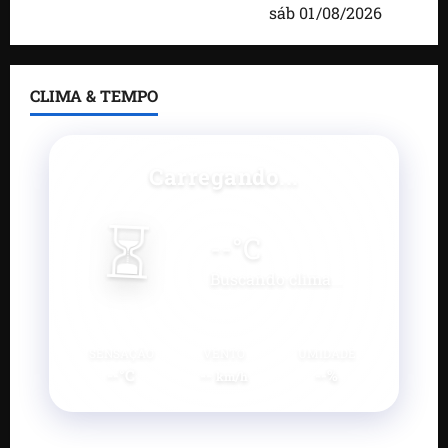
desenvolvimento do município
sáb 01/08/2026
CLIMA & TEMPO
Carregando...
⏳
--
°C
Buscando clima...
SENSAÇÃO
VENTO
UMIDADE
--°C
--
--%
km/h