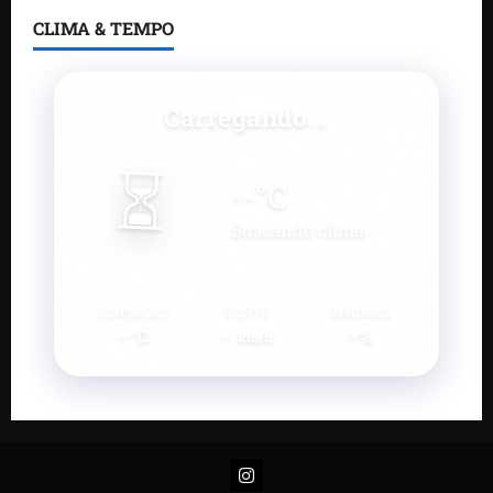
CLIMA & TEMPO
Carregando...
⏳
--
°C
Buscando clima...
SENSAÇÃO
VENTO
UMIDADE
--°C
--
--%
km/h
Instagram