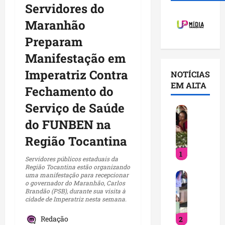
Servidores do
Maranhão
Preparam
Manifestação em
Imperatriz Contra
NOTÍCIAS
EM ALTA
Fechamento do
Serviço de Saúde
D
e
do FUNBEN na
t
Região Tocantina
i
1
n
Servidores públicos estaduais da
h
Região Tocantina estão organizando
V
uma manifestação para recepcionar
a
o governador do Maranhão, Carlos
o
f
Brandão (PSB), durante sua visita à
c
o
cidade de Imperatriz nesta semana.
ê
r
Redação
2
j
t