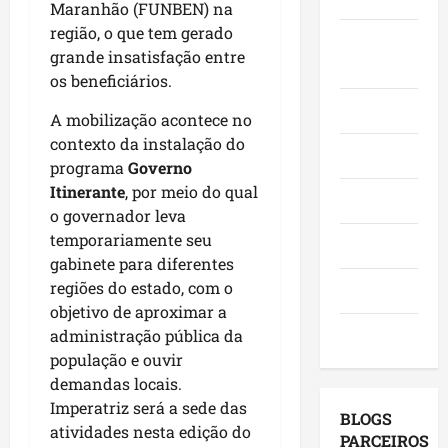
Maranhão (FUNBEN) na
e
n
a
h
p
região, o que tem gerado
f
ç
q
ã
Juca e
o
e
grande insatisfação entre
a
u
o
v
Judith
s
s
os beneficiários.
i
n
o
t
e
-
a
a
Mundo
A mobilização acontece no
a
m
B
s
d
,
contexto da instalação do
o
a
e
o
Opinião
i
r
programa
Governo
c
l
C
n
a
a
Itinerante
, por meio do qual
e
a
Polícia
v
d
n
i
o governador leva
s
e
o
g
ç
s
temporariamente seu
Política
s
r
a
õ
ó
gabinete para diferentes
t
e
,
e
,
regiões do estado, com o
Saúde
i
s
c
s
e
objetivo de aproximar a
m
e
o
d
m
Tecnologia
administração pública da
e
m
m
e
S
população e ouvir
n
a
v
2
a
demandas locais.
t
g
i
0
n
o
Imperatriz será a sede das
e
s
2
t
BLOGS
s
n
atividades nesta edição do
i
6
o
PARCEIROS