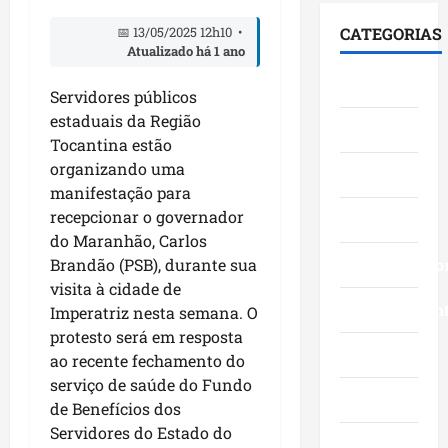
n
a
i
l
f
a
t
d
CATEGORIAS
📅 13/05/2025 12h10 •
e
i
V
o
a
Atualizado há 1 ano
b
c
i
s
d
Cidades
r
a
l
a
e
Servidores públicos
a
d
a
o
s
estaduais da Região
Ciências
2
i
F
S
d
Tocantina estão
0
á
u
e
u
organizando uma
3
Economia
l
m
n
r
manifestação para
a
o
a
a
a
recepcionar o governador
n
Educação
g
c
d
n
o
do Maranhão, Carlos
o
ê
o
t
s
c
Empreendedo
Brandão (PSB), durante sua
,
p
e
c
o
n
visita à cidade de
e
v
o
m
Entretenimen
a
l
Imperatriz nesta semana. O
i
m
l
Á
o
s
protesto será em resposta
g
i
r
Esporte
M
i
ao recente fechamento do
r
d
e
a
t
serviço de saúde do Fundo
a
e
a
Geral
r
a
de Benefícios dos
n
r
I
a
a
Servidores do Estado do
d
a
t
n
Governo
o