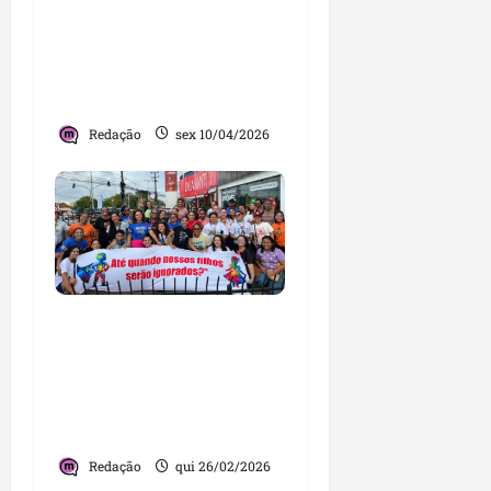
externa de ar-
condicionado no
Socorrão 1 deixa dois
feridos em São Luís
Redação
sex 10/04/2026
Terapias interrompidas
e vidas afetadas: mães
atípicas enfrentam a
Hapvida em protesto
histórico em São Luís
Redação
qui 26/02/2026