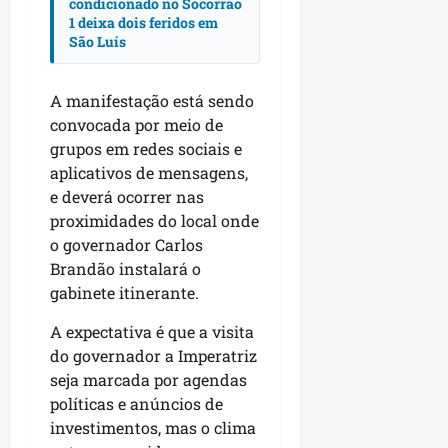
condicionado no Socorrão
m
r
1 deixa dois feridos em
u
e
São Luís
n
l
i
i
c
A manifestação está sendo
g
í
i
convocada por meio de
p
o
grupos em redes sociais e
i
s
aplicativos de mensagens,
o
a
e deverá ocorrer nas
s
proximidades do local onde
sáb
o governador Carlos
01/08/202
qua
Brandão instalará o
05/08/202
gabinete itinerante.
A expectativa é que a visita
do governador a Imperatriz
seja marcada por agendas
políticas e anúncios de
investimentos, mas o clima