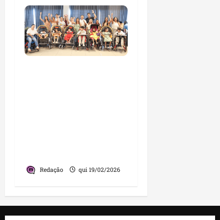
Governador Carlos
Brandão e presidente da
Alema, Iracema Vale,
oficializam entrega de
43 equipamentos de
mobilidade a crianças
assistidas pelo Centro de
Especialidade Ninar
Redação
qui 19/02/2026