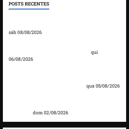
POSTS RECENTES
Detinha fortalece diálogo com comunidades
durante visita ao povoado Cassó, em Santo Amaro
sáb 08/08/2026
Você já sabe quem são os candidatos ao Senado
pelo Maranhão nas eleições de 2026?
qui
06/08/2026
Detinha cumpre agenda na Vila Fumacê, na Área
Itaqui-Bacanga, com visitas a projetos sociais e
encontro com lideranças religiosas
qua 05/08/2026
Detinha intensifica diálogo com lideranças e
moradores em agenda por municípios do
Maranhão
dom 02/08/2026