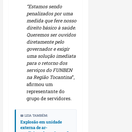
n
n
n
“Estamos sendo
a
h
c
penalizados por uma
o
ã
o
medida que fere nosso
d
o
n
direito básico à saúde.
e
t
Queremos ser ouvidos
s
r
dom
diretamente pelo
e
o
02/08/202
governador e exigir
n
c
uma solução imediata
v
o
para o retorno dos
o
m
l
serviços do FUNBEN
l
v
na Região Tocantina
”,
i
i
d
afirmou um
m
e
representante do
e
r
grupo de servidores.
n
a
t
n
o
📖 LEIA TAMBÉM:
ç
d
Explosão em unidade
a
externa de ar-
o
s