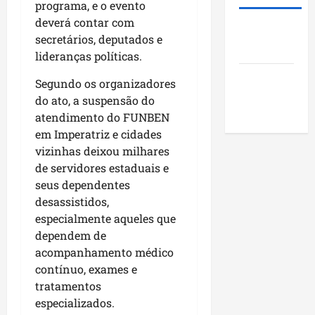
e
d
t
programa, e o evento
?
A
u
a
a
deverá contar com
m
Roney
m
p
s
a
secretários, deputados e
qui
Costa
a
o
a
r
06/08/202
lideranças políticas.
g
r
p
o
Blog do
e
m
r
Segundo os organizadores
s
Pereira
u
o
do ato, a suspensão do
sáb
t
n
j
atendimento do FUNBEN
08/08/202
ã
i
e
em Imperatriz e cidades
o
c
t
vizinhas deixou milhares
q
í
o
de servidores estaduais e
u
p
s
seus dependentes
e
i
s
desassistidos,
i
o
o
especialmente aqueles que
m
s
c
p
dependem de
d
i
u
o
acompanhamento médico
a
l
M
i
contínuo, exames e
s
a
s
tratamentos
i
r
e
especializados.
o
a
e