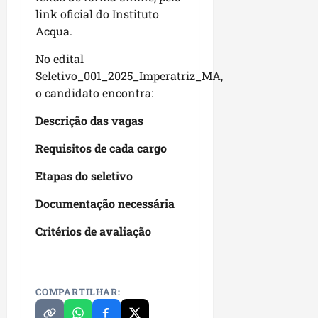
p
o
link oficial do Instituto
i
s
Acqua.
o
a
s
No edital
sáb
Seletivo_001_2025_Imperatriz_MA,
01/08/202
qua
o candidato encontra:
05/08/202
Descrição das vagas
Requisitos de cada cargo
Etapas do seletivo
Documentação necessária
Critérios de avaliação
COMPARTILHAR: