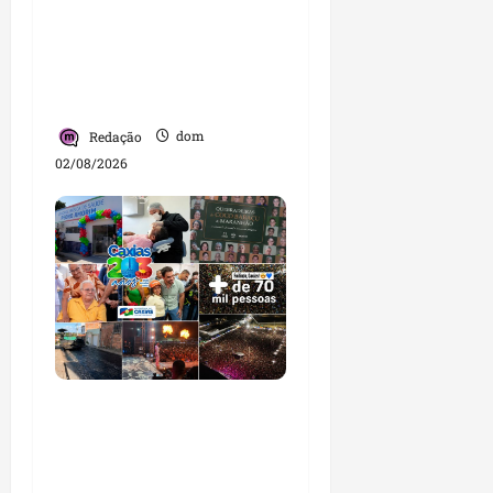
diálogo com lideranças
e moradores em agenda
por municípios do
Maranhão
Redação
dom
02/08/2026
Caxias celebra 203 anos
com grande festa,
investimentos e uma
gestão que impulsiona o