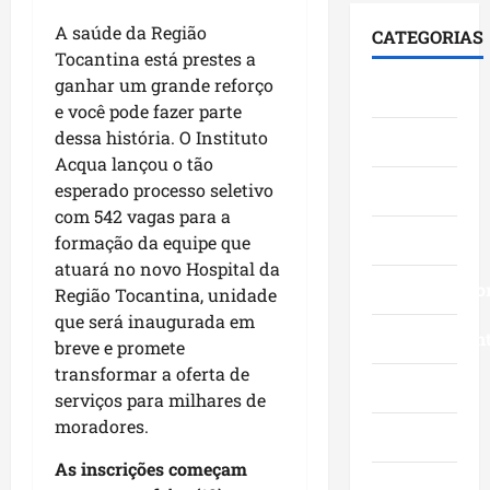
i
F
S
e
0
á
u
e
A saúde da Região
CATEGORIAS
s
3
l
m
n
Tocantina está prestes a
t
a
o
a
a
ganhar um grande reforço
Cidades
a
n
g
c
d
e você pode fazer parte
c
o
o
ê
o
dessa história. O Instituto
Ciências
a
s
c
,
p
Acqua lançou o tão
a
c
o
n
e
v
esperado processo seletivo
Economia
o
m
a
l
a
m
com 542 vagas para a
l
Á
o
n
Educação
g
i
formação da equipe que
r
M
ç
r
d
e
atuará no novo Hospital da
a
o
a
Empreendedo
e
a
r
Região Tocantina, unidade
s
n
r
I
a
que será inaugurada em
d
d
Entretenimen
a
t
n
breve e promete
a
e
n
a
h
transformar a oferta de
g
f
ç
Esporte
q
ã
serviços para milhares de
e
e
a
u
o
moradores.
s
s
s
Geral
i
n
t
t
e
-
a
As inscrições começam
ã
a
m
B
Governo
s