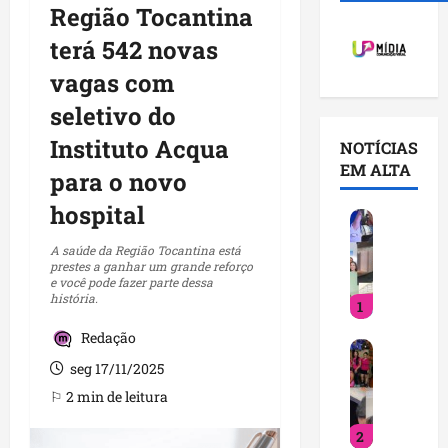
Região Tocantina
terá 542 novas
vagas com
seletivo do
Instituto Acqua
NOTÍCIAS
EM ALTA
para o novo
hospital
V
o
A saúde da Região Tocantina está
c
prestes a ganhar um grande reforço
e você pode fazer parte dessa
ê
história.
1
j
á
Redação
D
s
seg 17/11/2025
e
a
t
b
⚐ 2 min de leitura
i
e
2
n
q