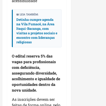
r
acessibilidade
dom
e
e
o
02/08/202
n
c
v
📖 LEIA TAMBÉM:
qui
o
Detinha cumpre agenda
o
30/07/202
m
na Vila Fumacê, na Área
l
l
Itaqui-Bacanga, com
v
i
visitas a projetos sociais e
i
d
encontro com lideranças
m
e
religiosas
e
r
n
a
O edital reserva 5% das
t
n
vagas para profissionais
o
ç
d
com deficiência,
a
o
assegurando diversidade,
s
m
r
acolhimento e igualdade de
u
e
oportunidades dentro da
n
l
nova unidade.
i
i
c
g
As inscrições devem ser
í
i
feitas de forma online, pelo