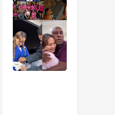
Detinha cumpre agenda
na Vila Fumacê, na Área
Itaqui-Bacanga, com
visitas a projetos sociais
e encontro com
lideranças religiosas