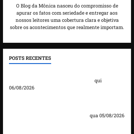
O Blog da Mônica nasceu do compromisso de
apurar os fatos com seriedade e entregar aos
nossos leitores uma cobertura clara e objetiva
sobre os acontecimentos que realmente importam.
POSTS RECENTES
Você já sabe quem são os candidatos ao Senado
pelo Maranhão nas eleições de 2026?
qui
06/08/2026
Detinha cumpre agenda na Vila Fumacê, na Área
Itaqui-Bacanga, com visitas a projetos sociais e
encontro com lideranças religiosas
qua 05/08/2026
Detinha intensifica diálogo com lideranças e