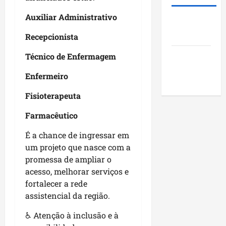
i
s
u
o
d
t
n
j
Auxiliar Administrativo
Roney
e
ã
i
e
Costa
r
o
Recepcionista
c
t
a
q
í
o
Técnico de Enfermagem
Blog do
r
u
p
s
a
Pereira
e
i
s
Enfermeiro
n
i
o
o
k
m
s
c
Fisioterapeuta
i
p
d
i
n
u
o
Farmacêutico
a
g
l
M
i
n
É a chance de ingressar em
s
a
s
o
i
um projeto que nasce com a
r
e
N
o
a
promessa de ampliar o
e
o
n
n
n
acesso, melhorar serviços e
r
a
h
c
fortalecer a rede
d
o
ã
o
assistencial da região.
e
d
o
n
s
e
♿ Atenção à inclusão e à
t
t
s