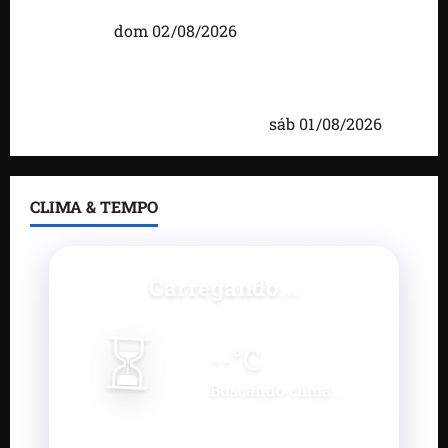
moradores em agenda por municípios do
Maranhão
dom 02/08/2026
Caxias celebra 203 anos com grande festa,
investimentos e uma gestão que impulsiona o
desenvolvimento do município
sáb 01/08/2026
CLIMA & TEMPO
Carregando...
⏳
--
°C
Buscando clima...