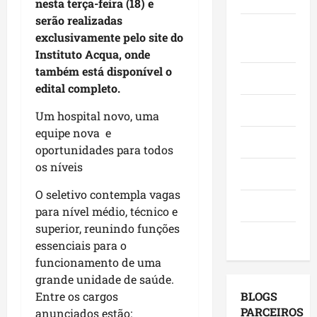
nesta terça-feira (18) e
o
,
o
a
e
serão realizadas
e
i
r
c
Juca e
l
exclusivamente pelo site do
a
n
a
a
e
Judith
Instituto Acqua, onde
f
v
d
n
i
i
também está disponível o
e
o
g
ç
Mundo
r
s
edital completo.
r
a
õ
m
t
e
,
e
Opinião
Um hospital novo, uma
a
i
s
c
s
q
equipe nova e
m
e
o
d
Polícia
u
e
oportunidades para todos
m
m
e
e
n
a
os níveis
v
2
Política
M
t
g
i
0
O seletivo contempla vagas
a
o
e
s
2
Saúde
r
para nível médio, técnico e
s
n
i
6
a
e
superior, reunindo funções
d
t
?
Tecnologia
n
u
a
essenciais para o
a
h
m
p
s
funcionamento de uma
qui
ã
a
o
a
grande unidade de saúde.
06/08/202
o
g
r
p
BLOGS
Entre os cargos
l
e
m
r
PARCEIROS
anunciados estão: