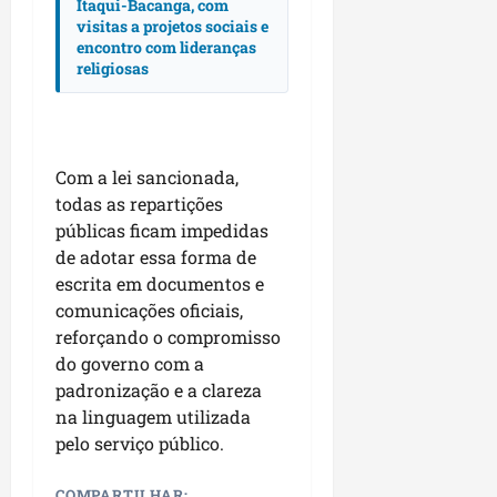
r
dom
Itaqui-Bacanga, com
e
e
o
02/08/202
visitas a projetos sociais e
n
encontro com lideranças
c
religiosas
v
qui
o
o
30/07/202
m
l
l
v
i
i
d
Com a lei sancionada,
m
e
todas as repartições
e
r
públicas ficam impedidas
n
a
de adotar essa forma de
t
n
escrita em documentos e
o
ç
comunicações oficiais,
d
a
reforçando o compromisso
o
s
m
do governo com a
r
u
padronização e a clareza
e
n
l
na linguagem utilizada
i
i
pelo serviço público.
c
g
í
i
COMPARTILHAR: