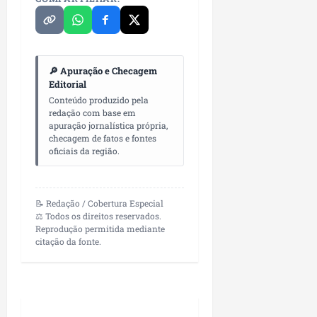
p
o
i
s
o
a
s
🔎 Apuração e Checagem
sáb
Editorial
01/08/202
qua
Conteúdo produzido pela
05/08/202
redação com base em
apuração jornalística própria,
checagem de fatos e fontes
oficiais da região.
📝 Redação / Cobertura Especial
⚖️ Todos os direitos reservados.
Reprodução permitida mediante
citação da fonte.