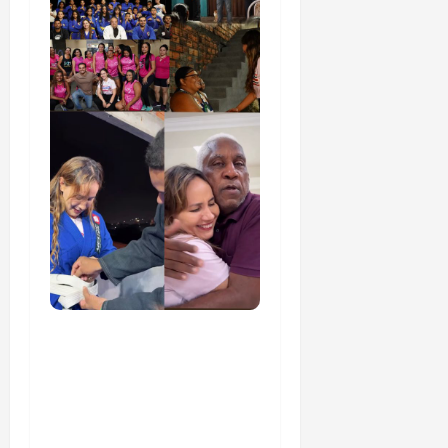
Detinha cumpre agenda
na Vila Fumacê, na Área
Itaqui-Bacanga, com
visitas a projetos sociais
e encontro com