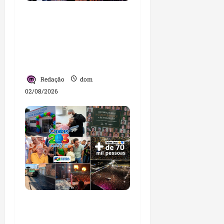
Detinha intensifica
diálogo com lideranças
e moradores em agenda
por municípios do
Maranhão
Redação
dom
02/08/2026
Caxias celebra 203 anos
com grande festa,