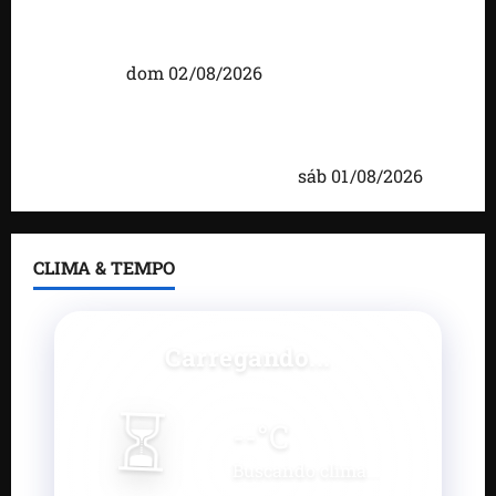
Detinha intensifica diálogo com lideranças e
moradores em agenda por municípios do
Maranhão
dom 02/08/2026
Caxias celebra 203 anos com grande festa,
investimentos e uma gestão que impulsiona o
desenvolvimento do município
sáb 01/08/2026
CLIMA & TEMPO
Carregando...
⏳
--
°C
Buscando clima...