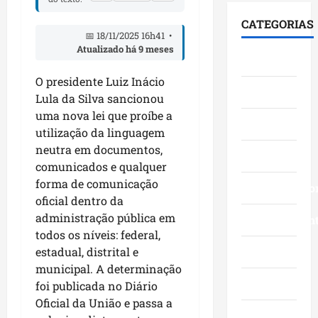
i
F
S
e
0
á
u
e
CATEGORIAS
s
3
l
m
n
📅 18/11/2025 16h41 •
t
a
o
a
Atualizado há 9 meses
a
Cidades
a
n
g
c
d
c
o
o
ê
O presidente Luiz Inácio
o
Ciências
a
s
c
,
p
Lula da Silva sancionou
a
c
o
n
e
uma nova lei que proíbe a
v
Economia
o
m
a
l
utilização da linguagem
a
m
l
Á
o
neutra em documentos,
n
Educação
g
i
r
M
comunicados e qualquer
ç
r
d
e
a
forma de comunicação
o
a
Empreendedo
e
a
r
oficial dentro da
s
n
r
I
a
d
administração pública em
d
Entretenimen
a
t
n
a
e
todos os níveis: federal,
n
a
h
g
f
ç
Esporte
estadual, distrital e
q
ã
e
e
a
u
municipal. A determinação
o
s
s
s
Geral
i
n
foi publicada no Diário
t
t
e
-
a
Oficial da União e passa a
ã
a
m
B
Governo
s