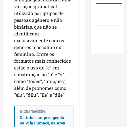
i
s
u
o
variação gramatical
d
t
n
j
Roney
utilizada por grupos de
e
ã
i
e
Costa
r
pessoas agênero e não
o
c
t
a
q
binárias, que não se
í
o
Blog do
r
u
p
identificam
s
a
Pereira
e
i
s
exclusivamente com os
n
i
o
o
gêneros masculino ou
k
m
s
c
feminino. Entre os
i
p
d
i
formatos mais conhecidos
n
u
o
a
estão o uso do “e” em
g
l
M
i
substituição ao “a” e “o”
n
s
a
s
como “todes”, “amigues”,
o
i
r
e
além de pronomes como
N
o
a
e
o
“elu”, “dilu”, “ile” e “dile”.
n
n
n
r
a
h
c
d
o
ã
o
📖 LEIA TAMBÉM:
e
d
o
n
Detinha cumpre agenda
s
e
t
na Vila Fumacê, na Área
t
s