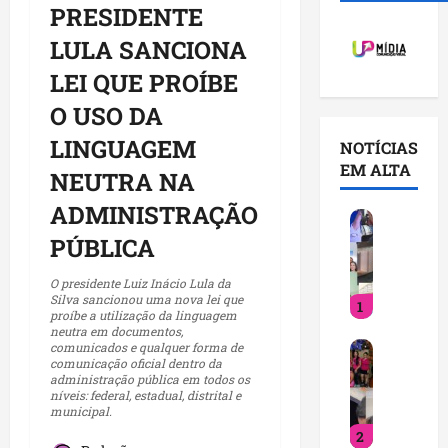
PRESIDENTE
LULA SANCIONA
LEI QUE PROÍBE
O USO DA
LINGUAGEM
NOTÍCIAS
EM ALTA
NEUTRA NA
ADMINISTRAÇÃO
V
o
PÚBLICA
c
ê
O presidente Luiz Inácio Lula da
Silva sancionou uma nova lei que
1
j
proíbe a utilização da linguagem
á
neutra em documentos,
D
comunicados e qualquer forma de
s
comunicação oficial dentro da
e
a
administração pública em todos os
t
b
níveis: federal, estadual, distrital e
municipal.
i
e
2
n
q