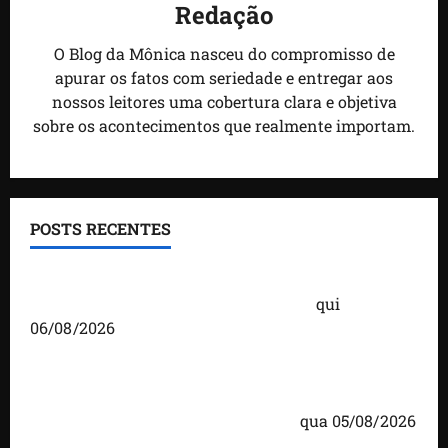
Redação
O Blog da Mônica nasceu do compromisso de
apurar os fatos com seriedade e entregar aos
nossos leitores uma cobertura clara e objetiva
sobre os acontecimentos que realmente importam.
POSTS RECENTES
Você já sabe quem são os candidatos ao Senado
pelo Maranhão nas eleições de 2026?
qui
06/08/2026
Detinha cumpre agenda na Vila Fumacê, na Área
Itaqui-Bacanga, com visitas a projetos sociais e
encontro com lideranças religiosas
qua 05/08/2026