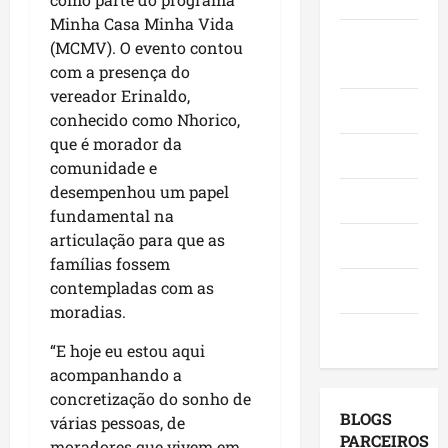
l
Á
o
s
m
Minha Casa Minha Vida
i
r
M
i
Juca e
i
(MCMV). O evento contou
d
e
a
t
n
Judith
com a presença do
e
a
r
a
g
vereador Erinaldo,
r
I
a
a
o
Mundo
conhecido como Nhorico,
a
t
n
o
(
n
que é morador da
a
h
p
9
Opinião
ç
q
comunidade e
ã
o
)
a
u
o
desempenhou um papel
v
Polícia
s
i
n
o
fundamental na
dom
e
-
a
a
articulação para que as
09/08/202
Política
m
B
s
d
famílias fossem
o
a
e
o
contempladas com as
Saúde
r
c
l
C
moradias.
a
a
e
a
Tecnologia
d
n
i
s
“E hoje eu estou aqui
o
g
ç
s
acompanhando a
r
a
õ
ó
concretização do sonho de
e
,
e
,
BLOGS
várias pessoas, de
s
c
s
e
PARCEIROS
moradores que vivem em