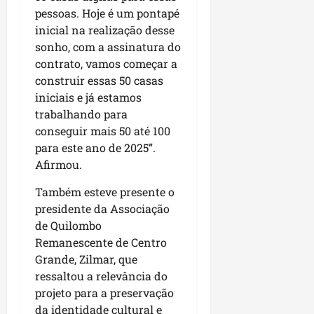
r
pessoas. Hoje é um pontapé
a
inicial na realização desse
n
sonho, com a assinatura do
ç
contrato, vamos começar a
a
construir essas 50 casas
s
iniciais e já estamos
r
trabalhando para
e
conseguir mais 50 até 100
l
i
para este ano de 2025”.
g
Afirmou.
i
Também esteve presente o
o
s
presidente da Associação
a
de Quilombo
s
Remanescente de Centro
Grande, Zilmar, que
qua
ressaltou a relevância do
05/08/202
projeto para a preservação
da identidade cultural e