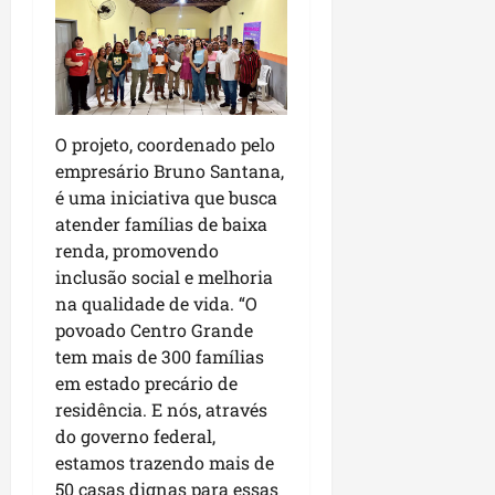
d
i
o
a
M
i
a
s
r
e
a
e
O projeto, coordenado pelo
n
n
empresário Bruno Santana,
h
c
é uma iniciativa que busca
ã
o
atender famílias de baixa
o
n
renda, promovendo
t
inclusão social e melhoria
r
dom
na qualidade de vida. “O
o
02/08/202
povoado Centro Grande
c
tem mais de 300 famílias
o
em estado precário de
m
residência. E nós, através
l
i
do governo federal,
d
estamos trazendo mais de
e
50 casas dignas para essas