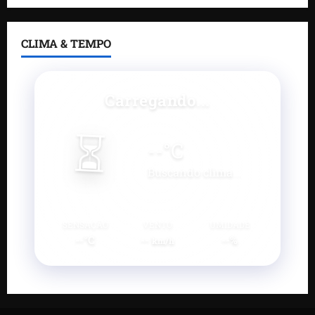
CLIMA & TEMPO
Carregando...
⏳
--
°C
Buscando clima...
SENSAÇÃO
VENTO
UMIDADE
--°C
--
--%
km/h