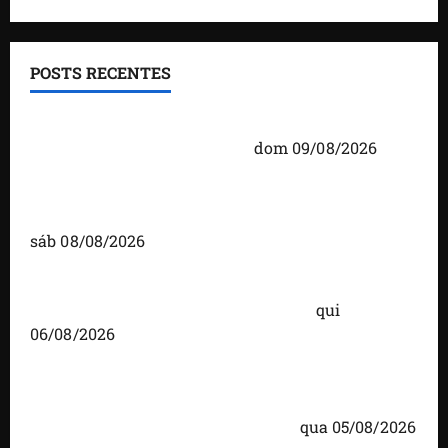
POSTS RECENTES
Orleans Brandão participa de debate na Band
Maranhão neste domingo (9)
dom 09/08/2026
Detinha fortalece diálogo com comunidades
durante visita ao povoado Cassó, em Santo Amaro
sáb 08/08/2026
Você já sabe quem são os candidatos ao Senado
pelo Maranhão nas eleições de 2026?
qui
06/08/2026
Detinha cumpre agenda na Vila Fumacê, na Área
Itaqui-Bacanga, com visitas a projetos sociais e
encontro com lideranças religiosas
qua 05/08/2026