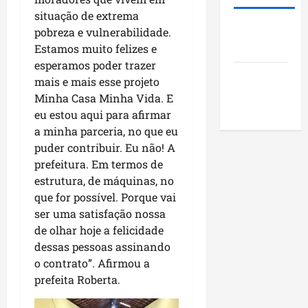
e
o
d
m
situação de extrema
m
m
e
S
Roney
pobreza e vulnerabilidade.
a
v
2
a
Costa
g
Estamos muito felizes e
i
0
n
e
s
esperamos poder trazer
2
t
Blog do
n
i
6
mais e mais esse projeto
o
d
Pereira
t
?
A
Minha Casa Minha Vida. E
a
a
m
eu estou aqui para afirmar
p
s
a
qui
a minha parceria, no que eu
o
a
r
06/08/202
puder contribuir. Eu não! A
r
p
o
prefeitura. Em termos de
m
r
estrutura, de máquinas, no
u
o
sáb
que for possível. Porque vai
n
j
08/08/202
ser uma satisfação nossa
i
e
c
de olhar hoje a felicidade
t
í
o
dessas pessoas assinando
p
s
o contrato”. Afirmou a
i
s
prefeita Roberta.
o
o
s
c