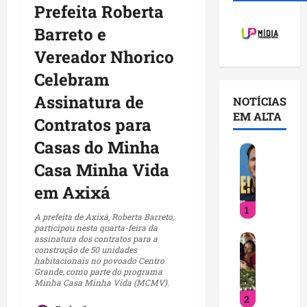
Prefeita Roberta
Barreto e
Vereador Nhorico
Celebram
Assinatura de
NOTÍCIAS
EM ALTA
Contratos para
Casas do Minha
O
r
Casa Minha Vida
l
em Axixá
e
1
a
A prefeita de Axixá, Roberta Barreto,
n
participou nesta quarta-feira da
D
assinatura dos contratos para a
s
construção de 50 unidades
e
B
habitacionais no povoado Centro
t
r
Grande, como parte do programa
Minha Casa Minha Vida (MCMV).
i
a
2
n
n