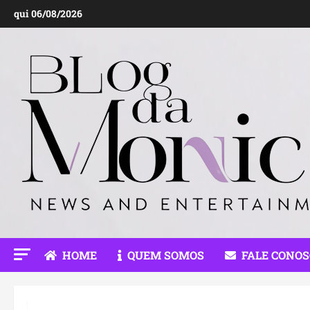
Ir
qui 06/08/2026
para
o
conteúdo
HOME
QUEM SOMOS
FALE CONO