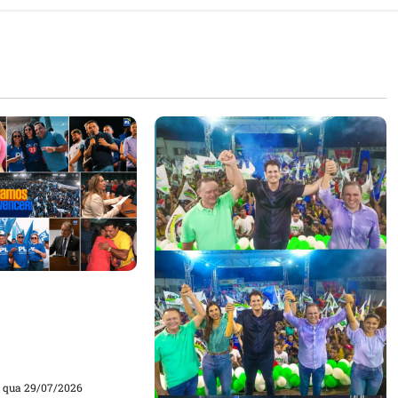
 trajetória de
 no Maranhão e
 fase da legenda
ça de Detinha
qua 29/07/2026