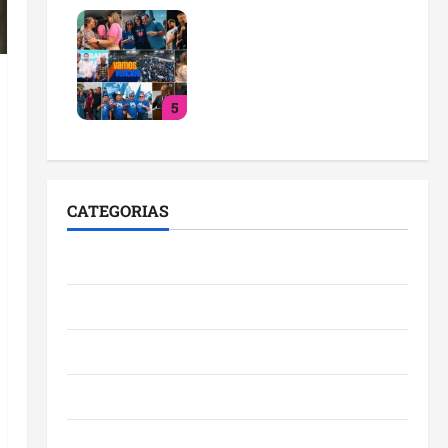
PL consolida trajetória de
crescimento no
Maranhão e destaca nova
fase da legenda com
5
liderança de Detinha
qua 29/07/2026
CATEGORIAS
Cidades
Ciências
Economia
Educação
Empreendedorismo