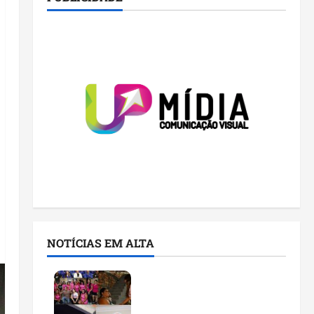
NOTÍCIAS EM ALTA
Detinha cumpre agenda
na Vila Fumacê, na Área
Itaqui-Bacanga, com