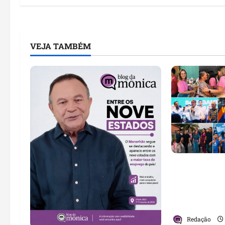
VEJA TAMBÉM
PL consolida
crescimento
destaca nova
com lideran
Redação