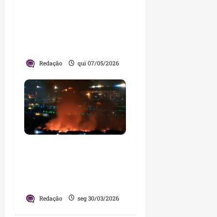
Lula e Trump frente a
frente: encontro em
Washington sacode
cenário político
internacional
Redação
qui 07/05/2026
Motor de avião da Delta
Air Lines explode após
decolagem em
Guarulhos
Redação
seg 30/03/2026