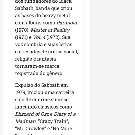
dos fundadores do Black
Sabbath, banda que criou
as bases do heavy metal
com álbuns como
Paranoid
(1970),
Master of Reality
(1971) e
Vol. 4
(1972). Sua
voz sombria e suas letras
carregadas de crítica social,
religião e fantasia
tornaram-se marca
registrada do gênero.
Expulso do Sabbath em
1979, iniciou uma carreira
solo de enorme sucesso,
lançando clássicos como
Blizzard of Ozz
e
Diary of a
Madman
. “Crazy Train”,
“Mr. Crowley” e “No More