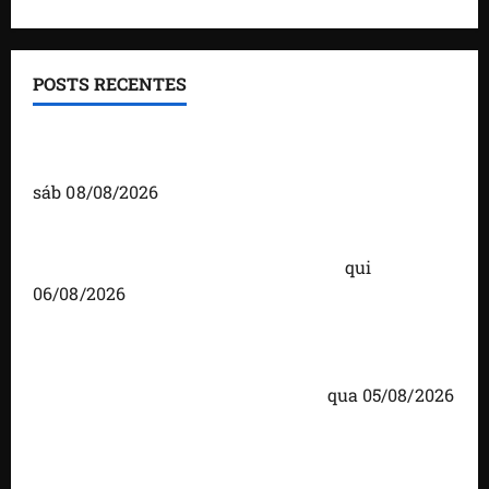
POSTS RECENTES
Detinha fortalece diálogo com comunidades
durante visita ao povoado Cassó, em Santo Amaro
sáb 08/08/2026
Você já sabe quem são os candidatos ao Senado
pelo Maranhão nas eleições de 2026?
qui
06/08/2026
Detinha cumpre agenda na Vila Fumacê, na Área
Itaqui-Bacanga, com visitas a projetos sociais e
encontro com lideranças religiosas
qua 05/08/2026
Detinha intensifica diálogo com lideranças e
moradores em agenda por municípios do