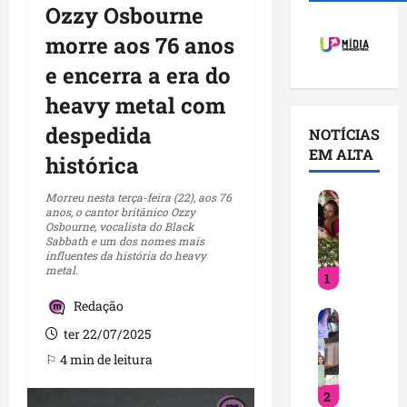
Ozzy Osbourne
morre aos 76 anos
e encerra a era do
heavy metal com
despedida
NOTÍCIAS
EM ALTA
histórica
D
Morreu nesta terça-feira (22), aos 76
anos, o cantor britânico Ozzy
e
Osbourne, vocalista do Black
t
Sabbath e um dos nomes mais
influentes da história do heavy
i
metal.
1
n
h
Redação
V
a
ter 22/07/2025
o
f
c
o
⚐ 4 min de leitura
ê
r
2
j
t