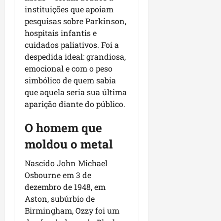
m
r
instituições que apoiam
u
e
pesquisas sobre Parkinson,
n
l
hospitais infantis e
i
i
cuidados paliativos. Foi a
c
g
despedida ideal: grandiosa,
í
i
emocional e com o peso
p
o
simbólico de quem sabia
i
s
o
que aquela seria sua última
a
aparição diante do público.
s
sáb
O homem que
01/08/202
qua
05/08/202
moldou o metal
Nascido John Michael
Osbourne em 3 de
dezembro de 1948, em
Aston, subúrbio de
Birmingham, Ozzy foi um