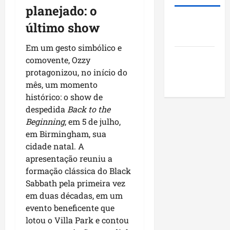
e
d
t
?
A
planejado: o
u
a
a
m
Roney
m
último show
p
s
a
qui
Costa
a
o
a
r
06/08/202
g
Em um gesto simbólico e
r
p
o
Blog do
e
m
comovente, Ozzy
r
s
Pereira
u
o
protagonizou, no início do
sáb
t
n
j
mês, um momento
08/08/202
ã
i
e
histórico: o show de
o
c
t
despedida
Back to the
q
í
o
Beginning
, em 5 de julho,
u
p
s
em Birmingham, sua
e
i
s
cidade natal. A
i
o
o
apresentação reuniu a
m
s
c
formação clássica do Black
p
d
i
u
Sabbath pela primeira vez
o
a
l
M
em duas décadas, em um
i
s
a
s
evento beneficente que
i
r
e
lotou o Villa Park e contou
o
a
e