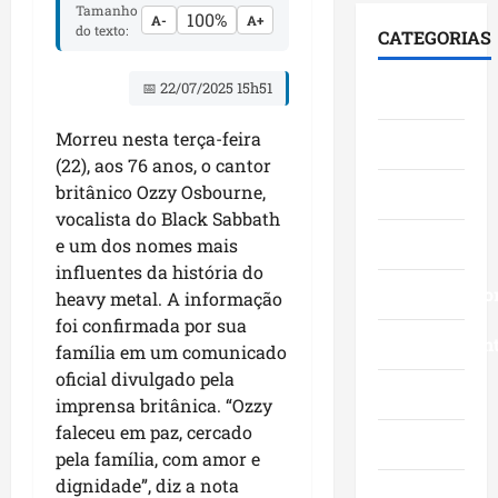
n
a
i
Tamanho
100%
l
A-
A+
f
a
t
d
do texto:
CATEGORIAS
e
i
V
o
a
b
c
i
s
d
📅 22/07/2025 15h51
Cidades
r
a
l
a
e
a
d
a
o
s
Morreu nesta terça-feira
Ciências
2
i
F
S
d
(22), aos 76 anos, o cantor
0
á
u
e
u
britânico Ozzy Osbourne,
3
Economia
l
m
n
r
a
vocalista do Black Sabbath
o
a
a
a
n
Educação
g
e um dos nomes mais
c
d
n
o
o
ê
influentes da história do
o
t
s
c
Empreendedo
,
p
heavy metal. A informação
e
c
o
n
e
v
foi confirmada por sua
o
m
Entretenimen
a
l
i
família em um comunicado
m
l
Á
o
s
oficial divulgado pela
g
i
r
Esporte
M
i
imprensa britânica. “Ozzy
r
d
e
a
t
faleceu em paz, cercado
a
e
a
Geral
r
a
pela família, com amor e
n
r
I
a
a
dignidade”, diz a nota
d
a
t
n
Governo
o