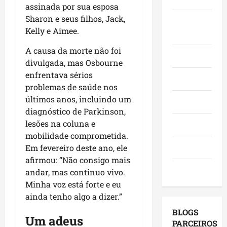
e
assinada por sua esposa
n
a
h
p
f
ç
Sharon e seus filhos, Jack,
q
ã
Juca e
o
e
a
u
Kelly e Aimee.
o
v
Judith
s
s
i
n
o
t
A causa da morte não foi
e
-
a
a
Mundo
a
m
divulgada, mas Osbourne
B
s
d
,
o
a
enfrentava sérios
e
o
Opinião
i
r
c
l
problemas de saúde nos
C
n
a
a
e
a
últimos anos, incluindo um
Polícia
v
d
n
i
s
diagnóstico de Parkinson,
e
o
g
ç
s
lesões na coluna e
Política
s
r
a
õ
ó
mobilidade comprometida.
t
e
,
e
,
Saúde
Em fevereiro deste ano, ele
i
s
c
s
e
afirmou: “Não consigo mais
m
e
o
d
m
Tecnologia
andar, mas continuo vivo.
e
m
m
e
S
n
Minha voz está forte e eu
a
v
2
a
t
g
ainda tenho algo a dizer.”
i
0
n
o
e
s
2
t
BLOGS
s
Um adeus
n
i
6
o
PARCEIROS