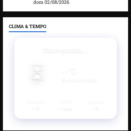
Maranhão
dom 02/08/2026
CLIMA & TEMPO
Carregando...
⏳
--
°C
Buscando clima...
SENSAÇÃO
VENTO
UMIDADE
--°C
--
--%
km/h