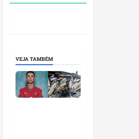
VEJA TAMBÉM
Um gesto que ultrapassa
o futebol: ação
humanitária ligada a
Cristiano Ronaldo ganha
repercussão mundial