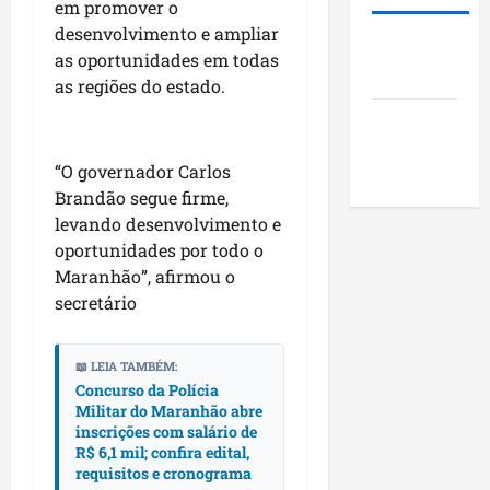
i
s
em promover o
u
o
d
t
n
desenvolvimento e ampliar
j
Roney
e
ã
i
e
as oportunidades em todas
Costa
r
o
c
t
as regiões do estado.
a
q
í
o
Blog do
r
u
p
s
a
Pereira
e
i
s
“O governador Carlos
n
i
o
o
k
Brandão segue firme,
m
s
c
i
p
levando desenvolvimento e
d
i
n
u
o
oportunidades por todo o
a
g
l
M
i
Maranhão”, afirmou o
n
s
a
s
secretário
o
i
r
e
N
o
a
e
o
n
n
📖 LEIA TAMBÉM:
n
r
a
Concurso da Polícia
h
c
Militar do Maranhão abre
d
o
ã
o
inscrições com salário de
e
d
o
n
R$ 6,1 mil; confira edital,
s
e
t
requisitos e cronograma
t
s