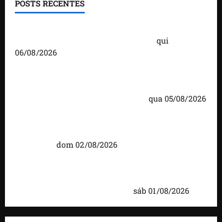
POSTS RECENTES
Você já sabe quem são os candidatos ao Senado
pelo Maranhão nas eleições de 2026?
qui
06/08/2026
Detinha cumpre agenda na Vila Fumacê, na Área
Itaqui-Bacanga, com visitas a projetos sociais e
encontro com lideranças religiosas
qua 05/08/2026
Detinha intensifica diálogo com lideranças e
moradores em agenda por municípios do
Maranhão
dom 02/08/2026
Caxias celebra 203 anos com grande festa,
investimentos e uma gestão que impulsiona o
desenvolvimento do município
sáb 01/08/2026