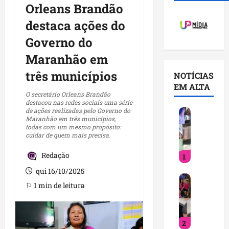
Orleans Brandão
destaca ações do
Governo do
Maranhão em
três municípios
NOTÍCIAS
EM ALTA
O secretário Orleans Brandão
destacou nas redes sociais uma série
de ações realizadas pelo Governo do
V
Maranhão em três municípios,
o
todas com um mesmo propósito:
c
cuidar de quem mais precisa.
ê
Redação
1
j
á
qui 16/10/2025
D
s
⚐ 1 min de leitura
e
a
t
b
i
e
2
n
q