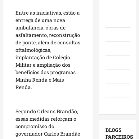
o
,
o
a
e
e
i
r
c
Entre as iniciativas, estão a
Juca e
l
a
n
a
a
e
entrega de uma nova
Judith
f
v
d
n
i
ambulância, obras de
i
e
o
g
ç
Mundo
asfaltamento, reconstrução
r
s
r
a
õ
de ponte, além de consultas
m
t
e
,
e
Opinião
oftalmológicas,
a
i
s
c
s
implantação de Colégio
q
m
e
o
d
Polícia
Militar e ampliação dos
u
e
m
m
e
e
benefícios dos programas
n
a
v
2
Política
M
t
Minha Renda e Mais
g
i
0
a
o
e
Renda.
s
2
Saúde
r
s
n
i
6
a
e
d
t
?
Tecnologia
n
u
a
a
Segundo Orleans Brandão,
h
m
p
s
qui
essas medidas reforçam o
ã
a
o
a
06/08/202
compromisso do
o
g
r
p
BLOGS
l
governador Carlos Brandão
e
m
r
PARCEIROS