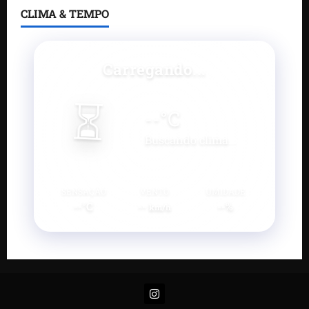
CLIMA & TEMPO
Carregando...
⏳
--
°C
Buscando clima...
SENSAÇÃO
VENTO
UMIDADE
--°C
--
--%
km/h
Instagram