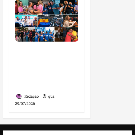
PL consolida trajetória
de crescimento no
Maranhão e destaca
nova fase da legenda
com liderança de
Detinha
Redação
qua
29/07/2026