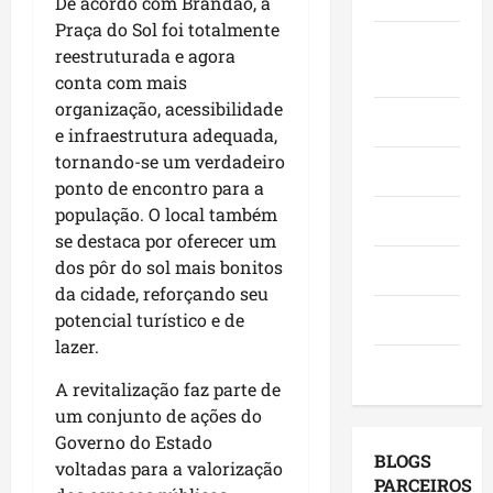
De acordo com Brandão, a
o
,
o
a
e
Praça do Sol foi totalmente
e
i
r
c
Juca e
l
reestruturada e agora
a
n
a
a
e
Judith
conta com mais
f
v
d
n
i
organização, acessibilidade
i
e
o
g
ç
Mundo
r
e infraestrutura adequada,
s
r
a
õ
m
t
tornando-se um verdadeiro
e
,
e
Opinião
a
i
s
ponto de encontro para a
c
s
q
m
e
o
população. O local também
d
Polícia
u
e
m
m
e
se destaca por oferecer um
e
n
a
v
2
dos pôr do sol mais bonitos
Política
M
t
g
i
0
da cidade, reforçando seu
a
o
e
s
2
Saúde
potencial turístico e de
r
s
n
i
6
lazer.
a
e
d
t
?
Tecnologia
n
u
a
a
A revitalização faz parte de
h
m
p
s
qui
um conjunto de ações do
ã
a
o
a
06/08/202
Governo do Estado
o
g
r
p
BLOGS
voltadas para a valorização
l
e
m
r
PARCEIROS