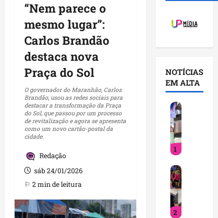
“Nem parece o
mesmo lugar”:
Carlos Brandão
destaca nova
Praça do Sol
NOTÍCIAS
EM ALTA
O governador do Maranhão, Carlos
Brandão, usou as redes sociais para
destacar a transformação da Praça
V
do Sol, que passou por um processo
o
de revitalização e agora se apresenta
c
como um novo cartão-postal da
cidade.
ê
1
j
Redação
á
D
s
sáb 24/01/2026
e
a
⚐ 2 min de leitura
t
b
i
e
2
n
q