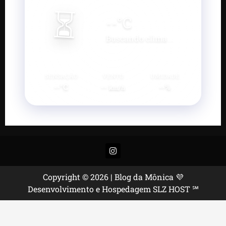
⏳
--
°C
Buscando clima...
SENSAÇÃO
VENTO
UMIDADE
--°C
--
--%
km/h
Instagram
Copyright © 2026 | Blog da Mônica 💜
Desenvolvimento e Hospedagem SLZ HOST ℠