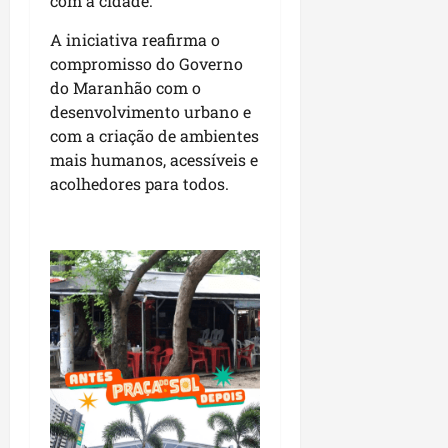
com a cidade.
r
dom
e
e
o
02/08/202
A iniciativa reafirma o
n
c
v
compromisso do Governo
qui
o
o
30/07/202
do Maranhão com o
m
l
l
desenvolvimento urbano e
v
i
com a criação de ambientes
i
d
mais humanos, acessíveis e
m
e
acolhedores para todos.
e
r
n
a
t
n
o
ç
d
a
o
s
m
r
u
e
n
l
i
i
c
g
í
i