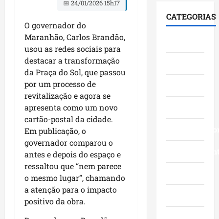
i
F
S
📅 24/01/2026 15h17
e
0
á
u
e
CATEGORIAS
s
3
l
m
n
O governador do
t
a
o
a
a
Maranhão, Carlos Brandão,
Cidades
a
n
g
c
d
usou as redes sociais para
c
o
o
ê
o
destacar a transformação
Ciências
a
s
c
,
p
da Praça do Sol, que passou
a
c
o
n
e
por um processo de
v
Economia
o
m
a
l
a
revitalização e agora se
m
l
Á
o
n
Educação
g
apresenta como um novo
i
r
M
ç
r
d
cartão-postal da cidade.
e
a
o
a
Empreendedo
e
a
Em publicação, o
r
s
n
r
I
a
governador comparou o
d
d
Entretenimen
a
t
n
antes e depois do espaço e
a
e
n
a
h
ressaltou que “nem parece
g
f
ç
Esporte
q
ã
o mesmo lugar”, chamando
e
e
a
u
o
a atenção para o impacto
s
s
s
Geral
i
n
positivo da obra.
t
t
e
-
a
ã
a
m
B
Governo
s