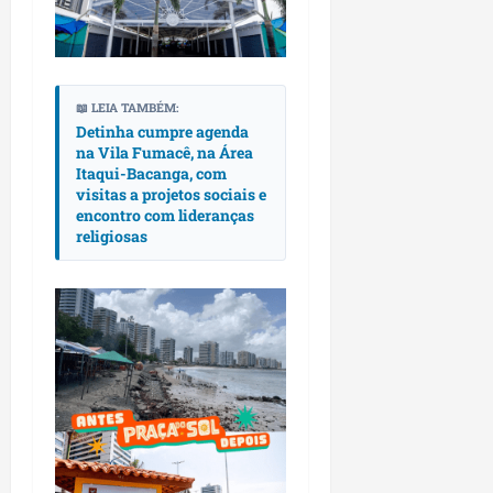
p
o
i
s
o
a
s
📖 LEIA TAMBÉM:
sáb
Detinha cumpre agenda
01/08/202
qua
na Vila Fumacê, na Área
05/08/202
Itaqui-Bacanga, com
visitas a projetos sociais e
encontro com lideranças
religiosas