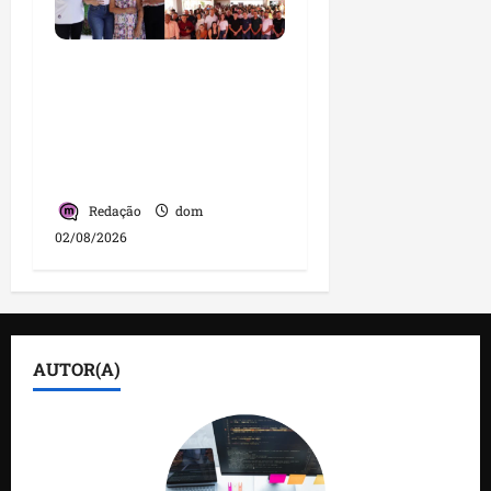
Detinha intensifica
diálogo com lideranças
e moradores em agenda
por municípios do
Maranhão
Redação
dom
02/08/2026
AUTOR(A)