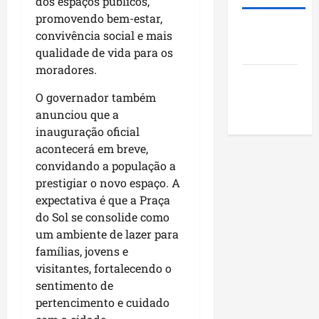
dos espaços públicos,
i
s
u
o
d
promovendo bem-estar,
t
n
j
Roney
e
ã
convivência social e mais
i
e
Costa
r
o
c
qualidade de vida para os
t
a
q
í
o
moradores.
Blog do
r
u
p
s
a
Pereira
O governador também
e
i
s
n
i
anunciou que a
o
o
k
m
s
inauguração oficial
c
i
p
d
i
acontecerá em breve,
n
u
o
a
convidando a população a
g
l
M
i
prestigiar o novo espaço. A
n
s
a
s
expectativa é que a Praça
o
i
r
e
do Sol se consolide como
N
o
a
e
um ambiente de lazer para
o
n
n
n
famílias, jovens e
r
a
h
c
visitantes, fortalecendo o
d
o
ã
o
e
sentimento de
d
o
n
s
e
pertencimento e cuidado
t
t
s