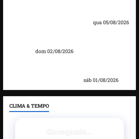
Detinha cumpre agenda na Vila Fumacê, na Área
Itaqui-Bacanga, com visitas a projetos sociais e
encontro com lideranças religiosas
qua 05/08/2026
Detinha intensifica diálogo com lideranças e
moradores em agenda por municípios do
Maranhão
dom 02/08/2026
Caxias celebra 203 anos com grande festa,
investimentos e uma gestão que impulsiona o
desenvolvimento do município
sáb 01/08/2026
CLIMA & TEMPO
Carregando...