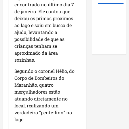
e
o
d
m
encontrado no último dia 7
m
m
e
S
de janeiro. Ele contou que
Roney
a
v
2
a
deixou os primos próximos
Costa
g
i
0
n
ao lago e saiu em busca de
e
s
2
t
ajuda, levantando a
Blog do
n
i
6
o
d
possibilidade de que as
Pereira
t
?
A
a
a
crianças tenham se
m
p
s
aproximado da área
a
qui
o
a
r
sozinhas.
06/08/202
r
p
o
m
Segundo o coronel Hélio, do
r
u
o
Corpo de Bombeiros do
sáb
n
j
Maranhão, quatro
08/08/202
i
e
mergulhadores estão
c
t
atuando diretamente no
í
o
local, realizando um
p
s
verdadeiro “pente-fino” no
i
s
lago.
o
o
s
c