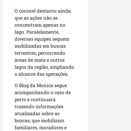
r
a
O coronel destacou ainda
n
que as ações não se
ç
concentram apenas no
a
lago. Paralelamente,
s
diversas equipes seguem
r
mobilizadas em buscas
e
terrestres, percorrendo
l
áreas de mata e outros
i
lagos da região, ampliando
g
o alcance das operações.
i
o
O Blog da Monica segue
s
acompanhando o caso de
a
perto e continuará
s
trazendo informações
atualizadas sobre as
qua
05/08/202
buscas, que mobilizam
familiares, moradores e