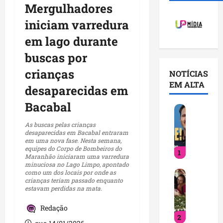
Mergulhadores
iniciam varredura
em lago durante
buscas por
crianças
NOTÍCIAS
EM ALTA
desaparecidas em
Bacabal
O
r
As buscas pelas crianças
l
desaparecidas em Bacabal entraram
em uma nova fase. Nesta semana,
e
equipes do Corpo de Bombeiros do
1
a
Maranhão iniciaram uma varredura
n
minuciosa no Lago Limpo, apontado
como um dos locais por onde as
D
s
crianças teriam passado enquanto
e
B
estavam perdidas na mata.
t
r
i
a
Redação
2
n
n