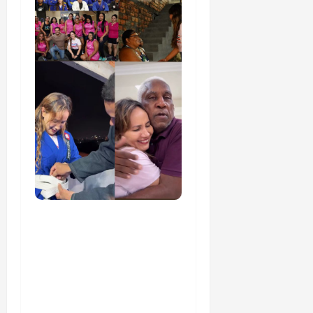
Detinha cumpre agenda
na Vila Fumacê, na Área
Itaqui-Bacanga, com
visitas a projetos sociais
e encontro com
lideranças religiosas