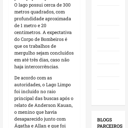
l
Á
o
O lago possui cerca de 300
s
m
i
r
M
i
metros quadrados, com
Juca e
i
d
e
a
t
n
profundidade aproximada
Judith
e
a
r
a
g
de 1 metro e 20
r
I
a
a
o
Mundo
centímetros. A expectativa
a
t
n
o
(
do Corpo de Bombeiros é
n
a
h
p
9
Opinião
que os trabalhos de
ç
q
ã
o
)
mergulho sejam concluídos
a
u
o
v
Polícia
em até três dias, caso não
s
i
n
o
dom
e
haja intercorrências.
-
a
a
09/08/202
Política
m
B
s
d
De acordo com as
o
a
e
o
Saúde
autoridades, o Lago Limpo
r
c
l
C
a
foi incluído no raio
a
e
a
Tecnologia
d
n
principal das buscas após o
i
s
o
g
ç
relato de Anderson Kauan,
s
r
a
õ
ó
o menino que havia
e
,
e
,
desaparecido junto com
BLOGS
s
c
s
e
Ágatha e Allan e que foi
PARCEIROS