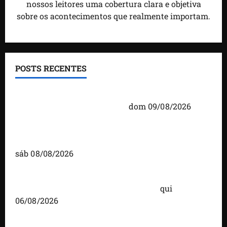
nossos leitores uma cobertura clara e objetiva
sobre os acontecimentos que realmente importam.
POSTS RECENTES
Orleans Brandão participa de debate na Band
Maranhão neste domingo (9)
dom 09/08/2026
Detinha fortalece diálogo com comunidades
durante visita ao povoado Cassó, em Santo Amaro
sáb 08/08/2026
Você já sabe quem são os candidatos ao Senado
pelo Maranhão nas eleições de 2026?
qui
06/08/2026
Detinha cumpre agenda na Vila Fumacê, na Área