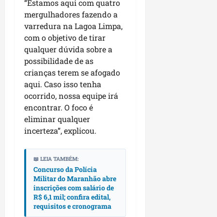
“Estamos aqui com quatro
d
i
mergulhadores fazendo a
o
a
varredura na Lagoa Limpa,
M
i
com o objetivo de tirar
a
s
qualquer dúvida sobre a
r
e
possibilidade de as
a
e
n
crianças terem se afogado
n
h
c
aqui. Caso isso tenha
ã
o
ocorrido, nossa equipe irá
o
n
encontrar. O foco é
t
eliminar qualquer
r
dom
incerteza”, explicou.
o
02/08/202
c
o
📖 LEIA TAMBÉM:
m
Concurso da Polícia
Militar do Maranhão abre
l
inscrições com salário de
i
R$ 6,1 mil; confira edital,
d
requisitos e cronograma
e