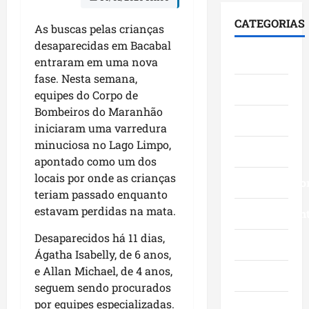
c
m
n
n
g
a
c
a
CATEGORIAS
t
As buscas pelas crianças
e
n
o
B
e
n
desaparecidas em Bacabal
d
m
a
Cidades
n
d
i
entraram em uma nova
u
n
s
a
d
n
fase. Nesta semana,
d
Ciências
i
n
a
i
M
equipes do Corpo de
f
a
t
d
a
Bombeiros do Maranhão
i
Economia
V
o
a
r
iniciaram uma varredura
c
i
s
d
a
minuciosa no Lago Limpo,
a
Educação
l
a
e
n
apontado como um dos
d
a
o
s
h
locais por onde as crianças
i
F
Empreendedo
S
d
ã
teriam passado enquanto
á
u
e
u
o
l
estavam perdidas na mata.
m
Entretenimen
n
r
n
o
a
a
a
e
Desaparecidos há 11 dias,
g
c
d
Esporte
n
s
Ágatha Isabelly, de 6 anos,
o
ê
o
t
t
e Allan Michael, de 4 anos,
c
,
p
Geral
e
e
o
seguem sendo procurados
n
e
v
d
m
a
por equipes especializadas.
l
i
Governo
o