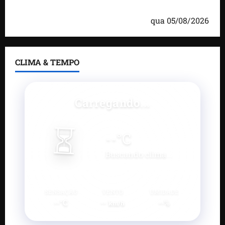
Itaqui-Bacanga, com visitas a projetos sociais e
encontro com lideranças religiosas
qua 05/08/2026
CLIMA & TEMPO
Carregando...
⏳
--
°C
Buscando clima...
SENSAÇÃO
VENTO
UMIDADE
--°C
--
--%
km/h