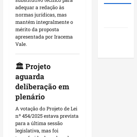
i
s
u
o
adequar a redação às
d
t
n
j
Roney
e
normas jurídicas, mas
ã
i
e
Costa
r
o
mantém integralmente o
c
t
a
q
í
mérito da proposta
o
Blog do
r
u
p
s
apresentada por Iracema
a
Pereira
e
i
s
Vale.
n
i
o
o
k
m
s
c
i
p
d
i
🏛️ Projeto
n
u
o
a
aguarda
g
l
M
i
n
s
a
s
deliberação em
o
i
r
e
plenário
N
o
a
e
o
n
n
n
A votação do Projeto de Lei
r
a
h
c
d
nº 454/2025 estava prevista
o
ã
o
e
d
para a última sessão
o
n
s
e
legislativa, mas foi
t
t
s