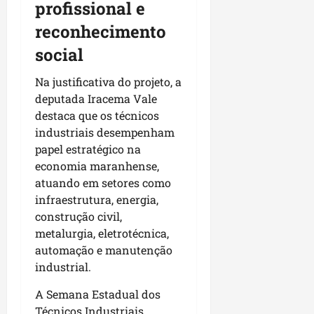
profissional e
p
o
i
s
reconhecimento
o
a
social
s
sáb
Na justificativa do projeto, a
01/08/202
qua
deputada Iracema Vale
05/08/202
destaca que os técnicos
industriais desempenham
papel estratégico na
economia maranhense,
atuando em setores como
infraestrutura, energia,
construção civil,
metalurgia, eletrotécnica,
automação e manutenção
industrial.
A Semana Estadual dos
Técnicos Industriais