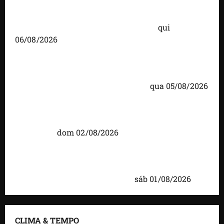
Você já sabe quem são os candidatos ao Senado
pelo Maranhão nas eleições de 2026?
qui
06/08/2026
Detinha cumpre agenda na Vila Fumacê, na Área
Itaqui-Bacanga, com visitas a projetos sociais e
encontro com lideranças religiosas
qua 05/08/2026
Detinha intensifica diálogo com lideranças e
moradores em agenda por municípios do
Maranhão
dom 02/08/2026
Caxias celebra 203 anos com grande festa,
investimentos e uma gestão que impulsiona o
desenvolvimento do município
sáb 01/08/2026
CLIMA & TEMPO