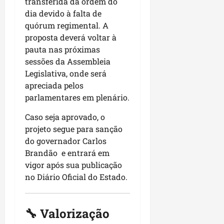
r
transferida da ordem do
dom
e
e
o
02/08/202
dia devido à falta de
n
c
quórum regimental. A
v
qui
o
proposta deverá voltar à
o
30/07/202
m
pauta nas próximas
l
l
sessões da Assembleia
v
i
Legislativa, onde será
i
d
apreciada pelos
m
e
parlamentares em plenário.
e
r
n
a
Caso seja aprovado, o
t
n
projeto segue para sanção
o
ç
do governador Carlos
d
a
o
Brandão e entrará em
s
m
vigor após sua publicação
r
u
e
no Diário Oficial do Estado.
n
l
i
i
c
g
🔧 Valorização
í
i