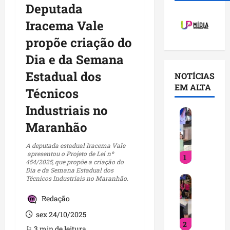
Deputada
Iracema Vale
propõe criação do
Dia e da Semana
Estadual dos
NOTÍCIAS
EM ALTA
Técnicos
Industriais no
V
o
Maranhão
c
ê
A deputada estadual Iracema Vale
apresentou o Projeto de Lei nº
1
j
454/2025, que propõe a criação do
á
Dia e da Semana Estadual dos
D
Técnicos Industriais no Maranhão.
s
e
a
Redação
t
b
i
e
sex 24/10/2025
2
n
q
⚐ 3 min de leitura