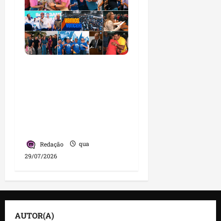
PL consolida trajetória
de crescimento no
Maranhão e destaca
nova fase da legenda
com liderança de
Detinha
Redação
qua
29/07/2026
AUTOR(A)