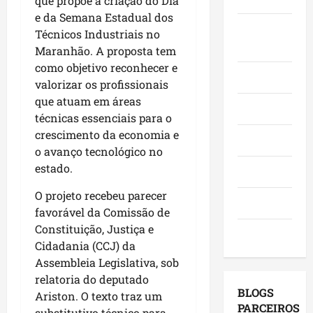
que propõe a criação do Dia
o
,
o
a
e
e da Semana Estadual dos
e
i
r
c
Juca e
l
Técnicos Industriais no
a
n
a
a
e
Judith
Maranhão. A proposta tem
f
v
d
n
i
como objetivo reconhecer e
i
e
o
g
ç
Mundo
valorizar os profissionais
r
s
r
a
õ
m
que atuam em áreas
t
e
,
e
Opinião
a
i
técnicas essenciais para o
s
c
s
q
m
e
crescimento da economia e
o
d
Polícia
u
e
m
m
o avanço tecnológico no
e
e
n
a
v
2
estado.
Política
M
t
g
i
0
a
o
e
O projeto recebeu parecer
s
2
Saúde
r
s
n
i
favorável da Comissão de
6
a
e
d
t
?
Constituição, Justiça e
Tecnologia
n
u
a
a
Cidadania (CCJ) da
h
m
p
s
Assembleia Legislativa, sob
qui
ã
a
o
a
06/08/202
relatoria do deputado
o
g
r
p
BLOGS
Ariston. O texto traz um
l
e
m
r
PARCEIROS
substitutivo técnico para