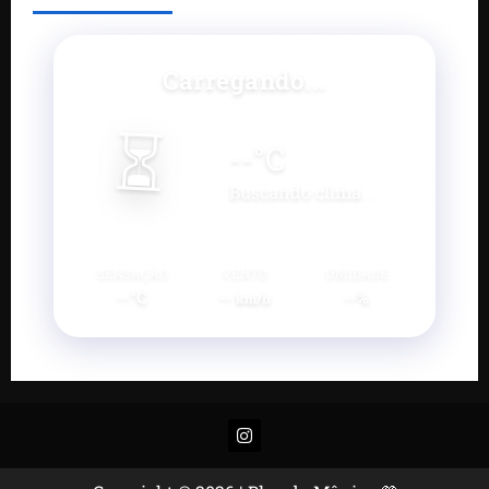
Carregando...
⏳
--
°C
Buscando clima...
SENSAÇÃO
VENTO
UMIDADE
--°C
--
--%
km/h
Instagram