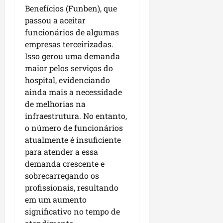
i
Benefícios (Funben), que
c
i
d
o
passou a aceitar
m
e
m
funcionários de algumas
e
r
l
n
empresas terceirizadas.
a
i
t
Isso gerou uma demanda
n
d
o
ç
maior pelos serviços do
e
d
a
hospital, evidenciando
r
o
s
ainda mais a necessidade
a
m
r
de melhorias na
n
u
e
infraestrutura. No entanto,
ç
n
l
o número de funcionários
a
i
i
atualmente é insuficiente
d
c
g
e
para atender a essa
í
i
D
demanda crescente e
p
o
e
i
sobrecarregando os
s
t
o
profissionais, resultando
a
i
s
em um aumento
n
sáb
significativo no tempo de
h
01/08/202
qua