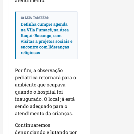
atendimento.
a
05/08/202
qua
📖 LEIA TAMBÉM:
29/07/202
Detinha cumpre agenda
na Vila Fumacê, na Área
Itaqui-Bacanga, com
visitas a projetos sociais e
encontro com lideranças
religiosas
Por fim, a observação
pediátrica retornará para o
ambiente que ocupava
quando o hospital foi
inaugurado. O local já está
sendo adequado para o
atendimento da crianças.
Continuaremos
denunciando e lutando por