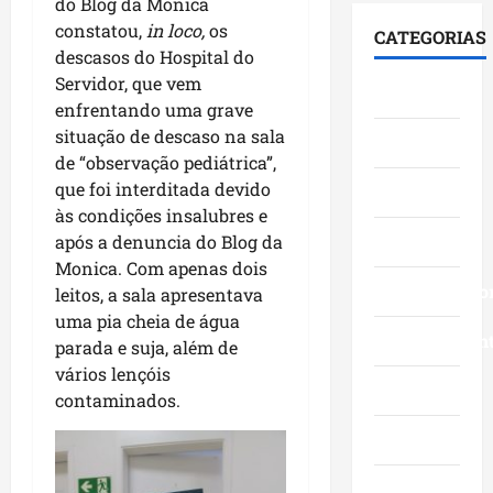
s
c
do Blog da Monica
,
i
a
c
o
n
constatou,
in loco,
os
CATEGORIAS
d
v
o
m
a
descasos do Hospital do
a
a
m
l
Á
Servidor, que vem
Cidades
t
n
g
i
r
enfrentando uma grave
r
ç
r
d
e
situação de descaso na sala
Ciências
a
o
a
e
a
de “observação pediátrica”,
j
s
n
r
I
que foi interditada devido
e
Economia
d
d
a
t
t
às condições insalubres e
a
e
n
a
ó
Educação
g
após a denuncia do Blog da
f
ç
q
r
e
e
Monica. Com apenas dois
a
u
i
s
Empreendedo
s
s
leitos, a sala apresentava
i
a
t
t
e
-
uma pia cheia de água
d
ã
Entretenimen
a
m
B
parada e suja, além de
e
o
,
o
a
vários lençóis
c
e
i
Esporte
r
c
contaminados.
r
a
n
a
a
e
f
v
Geral
d
n
s
i
e
o
g
c
r
s
r
Governo
a