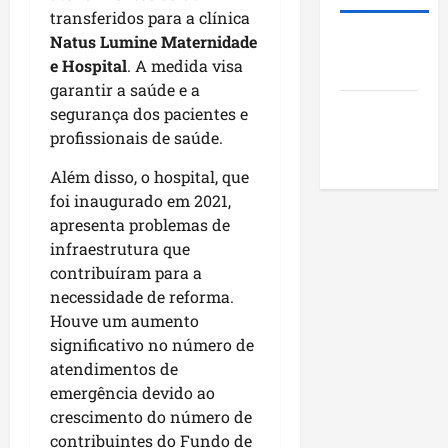
t
a
e
i
s
transferidos para a clínica
a
n
i
o
o
Natus Lumine Maternidade
Roney
c
k
m
s
c
e Hospital
. A medida visa
Costa
a
i
p
d
i
garantir a saúde e a
n
n
u
o
a
Blog do
o
segurança dos pacientes e
g
l
M
i
v
Pereira
n
profissionais de saúde.
s
a
s
a
o
i
r
e
Além disso, o hospital, que
f
N
o
a
e
foi inaugurado em 2021,
a
o
n
n
n
s
apresenta problemas de
r
a
h
c
e
d
infraestrutura que
o
ã
o
d
e
d
contribuíram para a
o
n
a
s
e
necessidade de reforma.
t
l
t
s
r
Houve um aumento
dom
e
e
e
o
02/08/202
significativo no número de
g
n
c
atendimentos de
e
v
qui
o
emergência devido ao
n
o
30/07/202
m
crescimento do número de
d
l
l
contribuintes do Fundo de
a
v