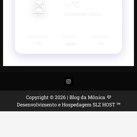
⏳
--
°C
Buscando clima...
SENSAÇÃO
VENTO
UMIDADE
--°C
--
--%
km/h
Instagram
Copyright © 2026 | Blog da Mônica 💜
Desenvolvimento e Hospedagem SLZ HOST ℠