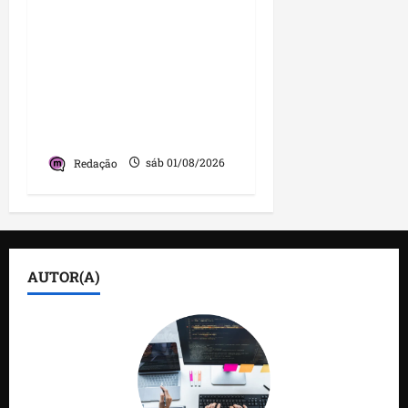
Caxias celebra 203 anos
com grande festa,
investimentos e uma
gestão que impulsiona o
desenvolvimento do
município
Redação
sáb 01/08/2026
AUTOR(A)