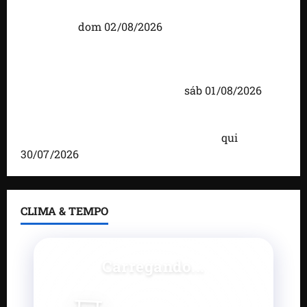
moradores em agenda por municípios do
Maranhão
dom 02/08/2026
Caxias celebra 203 anos com grande festa,
investimentos e uma gestão que impulsiona o
desenvolvimento do município
sáb 01/08/2026
Brandão destaca avanços da gestão e afirma que
Maranhão lidera ranking no Nordeste
qui
30/07/2026
CLIMA & TEMPO
Carregando...