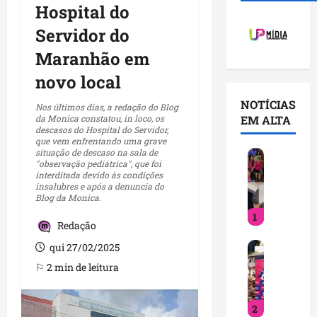
Hospital do
Servidor do
Maranhão em
novo local
NOTÍCIAS
Nos últimos dias, a redação do Blog
EM ALTA
da Monica constatou, in loco, os
descasos do Hospital do Servidor,
que vem enfrentando uma grave
situação de descaso na sala de
D
"observação pediátrica", que foi
e
interditada devido às condições
t
insalubres e após a denuncia do
Blog da Monica.
i
1
n
Redação
h
D
qui 27/02/2025
a
e
c
⚐ 2 min de leitura
t
u
i
m
2
n
p