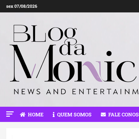
Ir
sex 07/08/2026
para
o
conteúdo
HOME
QUEM SOMOS
FALE CONO