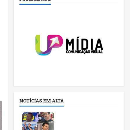
NOTÍCIAS EM ALTA
Você já sabe quem são os
candidatos ao Senado
pelo Maranhão nas