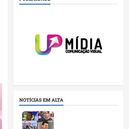
NOTÍCIAS EM ALTA
Você já sabe quem são os
candidatos ao Senado
pelo Maranhão nas