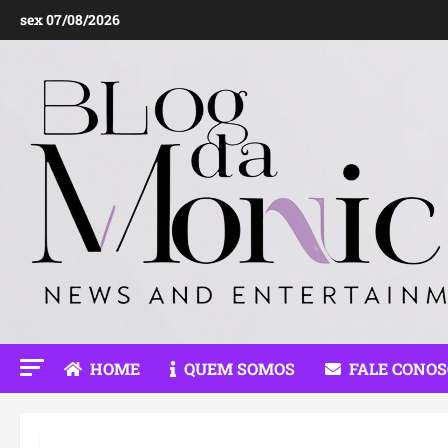
Ir
sex 07/08/2026
para
o
conteúdo
HOME
QUEM SOMOS
FALE CONO