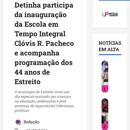
Detinha participa
da inauguração
da Escola em
Tempo Integral
Clóvis R. Pacheco
NOTÍCIAS
EM ALTA
e acompanha
programação dos
V
o
44 anos de
c
Estreito
ê
1
j
O município de Estreito viveu um
á
dia especial marcado por avanços
D
na educação, celebrações e pela
s
presença de importantes lideranças
e
a
políticas.
t
b
i
e
Redação
2
n
q