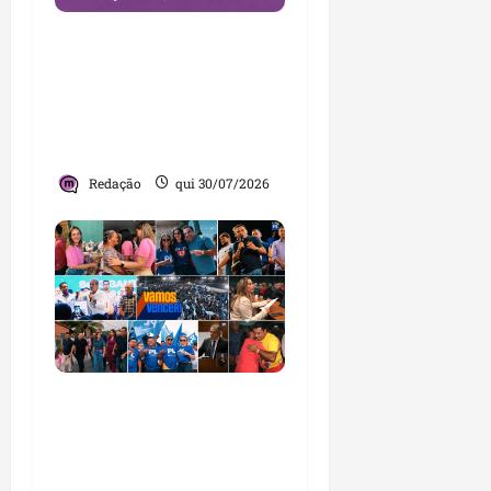
Brandão destaca
avanços da gestão e
afirma que Maranhão
lidera ranking no
Nordeste
Redação
qui 30/07/2026
PL consolida trajetória
de crescimento no
Maranhão e destaca
nova fase da legenda