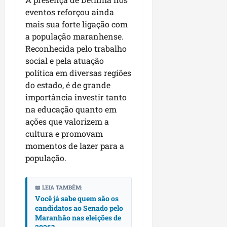
p
o
eventos reforçou ainda
i
s
mais sua forte ligação com
o
a
a população maranhense.
s
Reconhecida pelo trabalho
sáb
social e pela atuação
01/08/202
qua
política em diversas regiões
05/08/202
do estado, é de grande
importância investir tanto
na educação quanto em
ações que valorizem a
cultura e promovam
momentos de lazer para a
população.
📖 LEIA TAMBÉM:
Você já sabe quem são os
candidatos ao Senado pelo
Maranhão nas eleições de