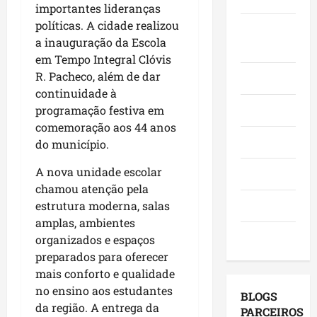
o
importantes lideranças
,
o
a
e
e
i
políticas. A cidade realizou
r
c
Juca e
l
a
n
a
a inauguração da Escola
a
e
Judith
f
v
d
n
em Tempo Integral Clóvis
i
i
e
o
g
ç
R. Pacheco, além de dar
Mundo
r
s
r
a
õ
continuidade à
m
t
e
,
e
Opinião
programação festiva em
a
i
s
c
s
comemoração aos 44 anos
q
m
e
o
d
Polícia
do município.
u
e
m
m
e
e
n
a
v
2
A nova unidade escolar
Política
M
t
g
i
0
chamou atenção pela
a
o
e
s
2
Saúde
estrutura moderna, salas
r
s
n
i
6
amplas, ambientes
a
e
d
t
?
Tecnologia
organizados e espaços
n
u
a
a
preparados para oferecer
h
m
p
s
qui
ã
mais conforto e qualidade
a
o
a
06/08/202
o
g
no ensino aos estudantes
r
p
BLOGS
l
e
m
da região. A entrega da
r
PARCEIROS