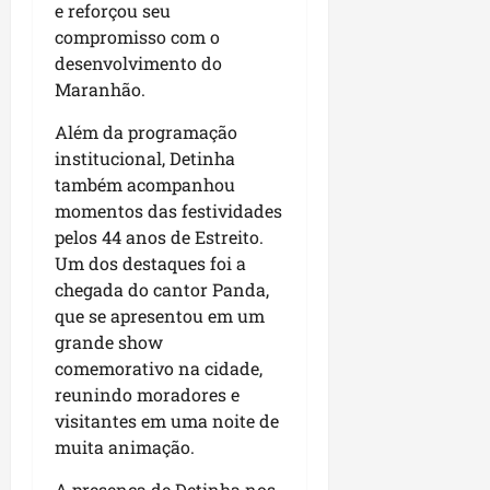
r
dom
e reforçou seu
e
e
o
02/08/202
compromisso com o
n
c
desenvolvimento do
v
qui
o
Maranhão.
o
30/07/202
m
l
l
Além da programação
v
i
institucional, Detinha
i
d
também acompanhou
m
e
momentos das festividades
e
r
pelos 44 anos de Estreito.
n
a
t
Um dos destaques foi a
n
o
chegada do cantor Panda,
ç
d
a
que se apresentou em um
o
s
grande show
m
r
comemorativo na cidade,
u
e
reunindo moradores e
n
l
visitantes em uma noite de
i
i
muita animação.
c
g
í
i
A presença de Detinha nos