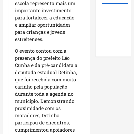
i
s
u
o
escola representa mais um
d
t
n
j
importante investimento
Roney
e
ã
i
e
para fortalecer a educação
Costa
r
o
c
t
e ampliar oportunidades
a
q
í
o
para crianças e jovens
Blog do
r
u
p
s
estreitenses.
a
Pereira
e
i
s
n
i
o
o
O evento contou com a
k
m
s
c
presença do prefeito Léo
i
p
d
i
Cunha e da pré-candidata a
n
u
o
a
deputada estadual Detinha,
g
l
M
i
que foi recebida com muito
n
s
a
s
o
carinho pela população
i
r
e
N
o
durante toda a agenda no
a
e
o
n
n
município. Demonstrando
n
r
a
h
c
proximidade com os
d
o
ã
o
moradores, Detinha
e
d
o
n
participou de encontros,
s
e
t
cumprimentou apoiadores
t
s