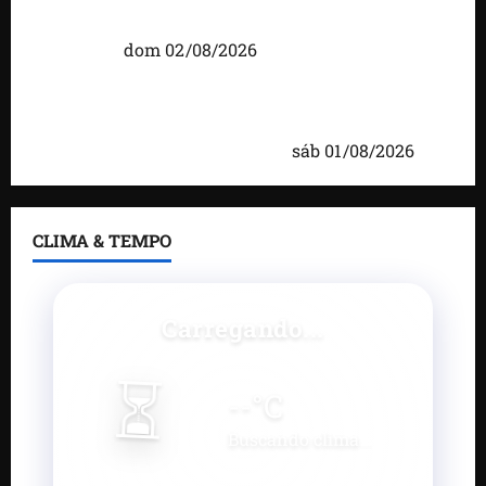
moradores em agenda por municípios do
Maranhão
dom 02/08/2026
Caxias celebra 203 anos com grande festa,
investimentos e uma gestão que impulsiona o
desenvolvimento do município
sáb 01/08/2026
CLIMA & TEMPO
Carregando...
⏳
--
°C
Buscando clima...