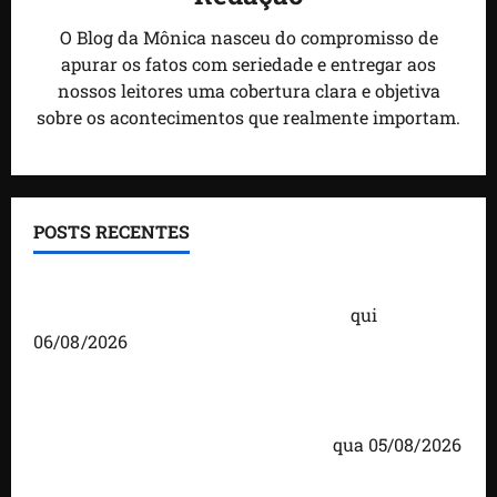
O Blog da Mônica nasceu do compromisso de
apurar os fatos com seriedade e entregar aos
nossos leitores uma cobertura clara e objetiva
sobre os acontecimentos que realmente importam.
POSTS RECENTES
Você já sabe quem são os candidatos ao Senado
pelo Maranhão nas eleições de 2026?
qui
06/08/2026
Detinha cumpre agenda na Vila Fumacê, na Área
Itaqui-Bacanga, com visitas a projetos sociais e
encontro com lideranças religiosas
qua 05/08/2026
Detinha intensifica diálogo com lideranças e