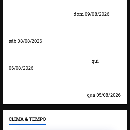
Orleans Brandão participa de debate na Band
Maranhão neste domingo (9)
dom 09/08/2026
Detinha fortalece diálogo com comunidades
durante visita ao povoado Cassó, em Santo Amaro
sáb 08/08/2026
Você já sabe quem são os candidatos ao Senado
pelo Maranhão nas eleições de 2026?
qui
06/08/2026
Detinha cumpre agenda na Vila Fumacê, na Área
Itaqui-Bacanga, com visitas a projetos sociais e
encontro com lideranças religiosas
qua 05/08/2026
CLIMA & TEMPO