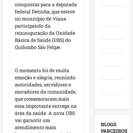
l
Á
conquistas para a deputada
o
s
m
i
r
M
federal Detinha, que esteve
i
Juca e
i
d
e
a
t
no município de Viana
n
Judith
e
a
r
a
g
participando da
r
I
a
a
o
Mundo
reinauguração da Unidade
a
t
n
o
(
Básica de Saúde (UBS) do
n
a
h
p
9
Opinião
Quilombo São Felipe.
ç
q
ã
o
)
a
u
o
v
Polícia
s
i
n
o
dom
e
-
a
O momento foi de muita
a
09/08/202
Política
m
B
s
d
emoção e alegria, reunindo
o
a
e
o
autoridades, servidores e
Saúde
r
c
l
C
moradores da comunidade,
a
a
e
a
que comemoraram mais
Tecnologia
d
n
i
s
essa importante entrega na
o
g
ç
s
área da saúde. A nova UBS
r
a
õ
ó
vai garantir um
e
,
e
,
BLOGS
atendimento mais
s
c
s
e
PARCEIROS