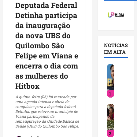
Deputada Federal
Detinha participa
da inauguração
da nova UBS do
Quilombo São
NOTÍCIAS
EM ALTA
Felipe em Viana e
encerra o dia com
O
r
as mulheres do
l
Hitbox
e
1
a
A quinta-feira (06) foi marcada por
n
uma agenda intensa e cheia de
D
conquistas para a deputada federal
s
Detinha, que esteve no município de
e
B
Viana participando da
t
r
reinauguração da Unidade Básica de
Saúde (UBS) do Quilombo São Felipe.
i
a
2
n
n