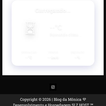
Carregando...
⏳
--
°C
Buscando clima...
SENSAÇÃO
VENTO
UMIDADE
--°C
--
--%
km/h
Instagram
Copyright © 2026 | Blog da Mônica 💜
Desenvolvimento e Hospedagem SLZ HOST ℠