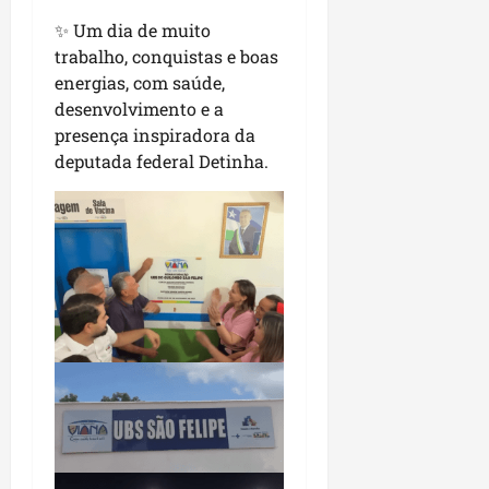
r
✨ Um dia de muito
a
trabalho, conquistas e boas
n
energias, com saúde,
ç
a
desenvolvimento e a
s
presença inspiradora da
r
deputada federal Detinha.
e
l
i
g
i
o
s
a
s
qua
05/08/202