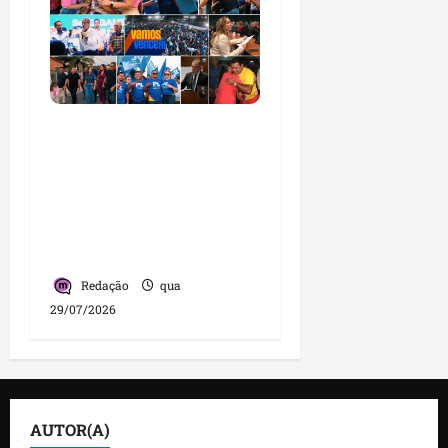
PL consolida trajetória
de crescimento no
Maranhão e destaca
nova fase da legenda
com liderança de
Detinha
Redação
qua
29/07/2026
AUTOR(A)