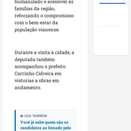
e
humanizado e acessível às
o
d
m
m
m
famílias da região,
e
S
Roney
a
v
2
reforçando o compromisso
a
Costa
g
i
0
n
com o bem-estar da
e
s
2
t
população vianense.
Blog do
n
i
6
o
d
Pereira
t
?
A
a
a
m
Durante a visita à cidade, a
p
s
a
qui
o
deputada também
a
r
06/08/202
r
p
acompanhou o prefeito
o
m
r
Carrinho Cidreira em
u
o
vistorias a obras em
sáb
n
j
08/08/202
andamento.
i
e
c
t
í
o
p
s
📖 LEIA TAMBÉM:
i
s
Você já sabe quem são os
o
o
candidatos ao Senado pelo
s
c