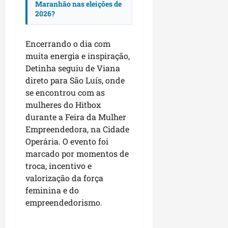
Maranhão nas eleições de
d
i
2026?
o
a
M
i
a
s
Encerrando o dia com
r
e
muita energia e inspiração,
a
e
Detinha seguiu de Viana
n
n
direto para São Luís, onde
h
c
se encontrou com as
ã
o
mulheres do Hitbox
o
n
durante a Feira da Mulher
t
Empreendedora, na Cidade
r
dom
Operária. O evento foi
o
02/08/202
marcado por momentos de
c
troca, incentivo e
o
m
valorização da força
l
feminina e do
i
empreendedorismo.
d
e