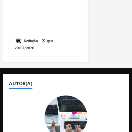
de crescimento no
Maranhão e destaca
nova fase da legenda
com liderança de
Detinha
Redação
qua
29/07/2026
AUTOR(A)