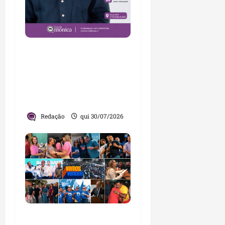
Brandão destaca
avanços da gestão e
afirma que Maranhão
lidera ranking no
Nordeste
Redação
qui 30/07/2026
PL consolida trajetória