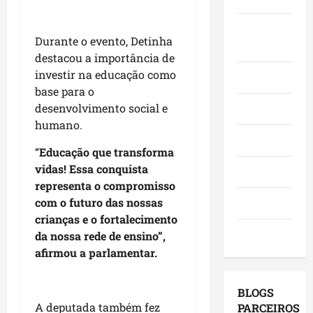
e
n
a
h
p
f
ç
q
ã
Juca e
o
e
a
Durante o evento, Detinha
u
o
v
Judith
s
s
i
destacou a importância de
n
o
t
e
-
a
investir na educação como
a
Mundo
a
m
B
s
d
base para o
,
o
a
e
o
desenvolvimento social e
Opinião
i
r
c
l
C
humano.
n
a
a
e
a
Polícia
v
d
n
i
s
“
Educação que transforma
e
o
g
ç
s
vidas! Essa conquista
Política
s
r
a
õ
ó
representa o compromisso
t
e
,
e
,
com o futuro das nossas
Saúde
i
s
c
s
e
crianças e o fortalecimento
m
e
o
d
m
Tecnologia
da nossa rede de ensino”,
e
m
m
e
S
afirmou a parlamentar.
n
a
v
2
a
t
g
i
0
n
o
e
s
2
t
BLOGS
s
n
i
6
o
A deputada também fez
PARCEIROS