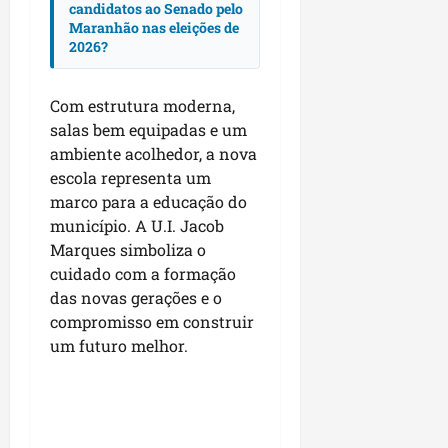
candidatos ao Senado pelo
n
n
n
Maranhão nas eleições de
a
h
c
2026?
o
ã
o
d
o
n
e
Com estrutura moderna,
t
s
salas bem equipadas e um
r
dom
e
o
ambiente acolhedor, a nova
02/08/202
n
c
escola representa um
v
o
marco para a educação do
o
m
município. A U.I. Jacob
l
l
Marques simboliza o
v
i
cuidado com a formação
i
d
das novas gerações e o
m
e
compromisso em construir
e
r
um futuro melhor.
n
a
t
n
o
ç
d
a
o
s