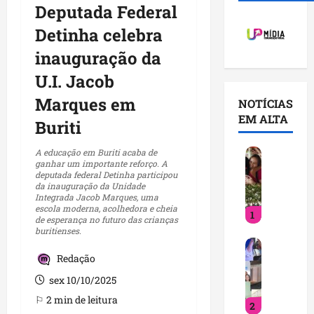
Deputada Federal
Detinha celebra
inauguração da
U.I. Jacob
Marques em
NOTÍCIAS
EM ALTA
Buriti
D
A educação em Buriti acaba de
ganhar um importante reforço. A
e
deputada federal Detinha participou
t
da inauguração da Unidade
Integrada Jacob Marques, uma
i
escola moderna, acolhedora e cheia
1
n
de esperança no futuro das crianças
h
buritienses.
V
a
Redação
o
f
c
o
sex 10/10/2025
ê
r
⚐ 2 min de leitura
2
j
t