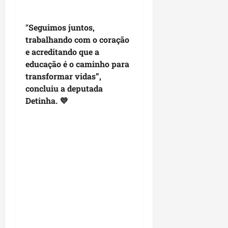
m
r
u
e
n
“
Seguimos juntos,
l
i
trabalhando com o coração
i
c
g
e acreditando que a
í
i
educação é o caminho para
p
o
transformar vidas”,
i
s
concluiu a deputada
o
a
Detinha. 💜
s
sáb
01/08/202
qua
05/08/202