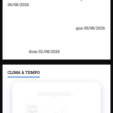
06/08/2026
Detinha cumpre agenda na Vila Fumacê, na Área
Itaqui-Bacanga, com visitas a projetos sociais e
encontro com lideranças religiosas
qua 05/08/2026
Detinha intensifica diálogo com lideranças e
moradores em agenda por municípios do
Maranhão
dom 02/08/2026
CLIMA & TEMPO
Carregando...
⏳
--
°C