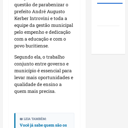
e
d
t
?
A
questão de parabenizar o
u
a
a
m
prefeito André Augusto
Roney
m
p
s
a
qui
Kerber Introvini e toda a
Costa
a
o
a
r
06/08/202
equipe da gestão municipal
g
r
p
o
pelo empenho e dedicação
Blog do
e
m
r
s
com a educação e com o
Pereira
u
o
sáb
t
n
povo buritiense.
j
08/08/202
ã
i
e
Segundo ela, o trabalho
o
c
t
conjunto entre governo e
q
í
o
u
município é essencial para
p
s
e
i
levar mais oportunidades e
s
i
o
o
qualidade de ensino a
m
s
c
quem mais precisa.
p
d
i
u
o
a
l
M
i
s
a
s
📖 LEIA TAMBÉM:
i
r
e
Você já sabe quem são os
o
a
e