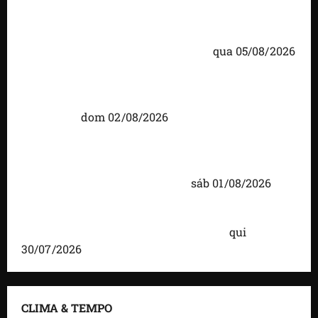
Detinha cumpre agenda na Vila Fumacê, na Área
Itaqui-Bacanga, com visitas a projetos sociais e
encontro com lideranças religiosas
qua 05/08/2026
Detinha intensifica diálogo com lideranças e
moradores em agenda por municípios do
Maranhão
dom 02/08/2026
Caxias celebra 203 anos com grande festa,
investimentos e uma gestão que impulsiona o
desenvolvimento do município
sáb 01/08/2026
Brandão destaca avanços da gestão e afirma que
Maranhão lidera ranking no Nordeste
qui
30/07/2026
CLIMA & TEMPO