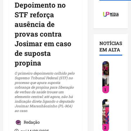
Depoimento no
STF reforça
ausência de
provas contra
Josimar em caso
NOTÍCIAS
EM ALTA
de suposta
propina
D
e
O primeiro depoimento colhido pelo
t
Supremo Tribunal Federal (STF) no
processo que apura suposta
i
cobrança de propina para liberação
1
n
de verbas da saúde trouxe um
h
elemento central: até agora, não há
indicação direta ligando o deputado
D
a
Josimar Maranhãozinho (PL-MA)
e
c
ao caso.
t
u
i
m
Redação
2
n
p