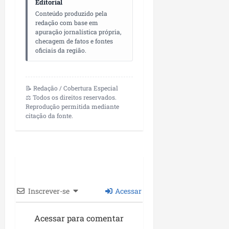
Editorial
a
05/08/202
Conteúdo produzido pela
redação com base em
qua
apuração jornalística própria,
29/07/202
checagem de fatos e fontes
oficiais da região.
📝 Redação / Cobertura Especial
⚖️ Todos os direitos reservados.
Reprodução permitida mediante
citação da fonte.
Inscrever-se
Acessar
Acessar para comentar