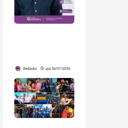
Brandão destaca
avanços da gestão e
afirma que Maranhão
lidera ranking no
Nordeste
Redação
qui 30/07/2026
PL consolida trajetória