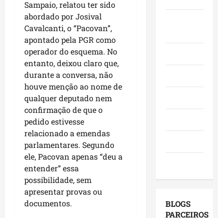
Sampaio, relatou ter sido
i
m
t
e
,
m
abordado por Josival
a
i
s
Juca e
c
e
q
Cavalcanti, o “Pacovan”,
m
e
o
Judith
n
u
e
apontado pela PGR como
m
m
t
e
n
a
operador do esquema. No
v
Mundo
o
M
t
g
i
entanto, deixou claro que,
n
a
o
e
s
durante a conversa, não
Opinião
o
r
s
n
i
houve menção ao nome de
M
a
e
d
t
Polícia
qualquer deputado nem
a
n
u
a
a
confirmação de que o
r
h
m
p
s
Política
pedido estivesse
a
ã
a
o
a
relacionado a emendas
n
o
g
r
p
Saúde
h
parlamentares. Segundo
l
e
m
r
ã
i
ele, Pacovan apenas “deu a
s
u
o
Tecnologia
o
d
t
entender” essa
n
j
e
e
ã
i
possibilidade, sem
e
d
r
o
c
t
apresentar provas ou
e
a
q
í
o
documentos.
BLOGS
s
r
u
p
s
PARCEIROS