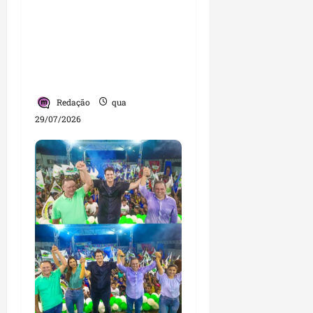
de crescimento no
Maranhão e destaca
nova fase da legenda
com liderança de
Detinha
Redação
qua
29/07/2026