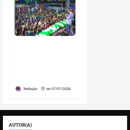
Área Itaqui-Bacanga
demonstra força política
e reúne multidão em
apoio a Orleans Brandão
e Edivaldo Holanda
Júnior
Redação
ter 07/07/2026
AUTOR(A)