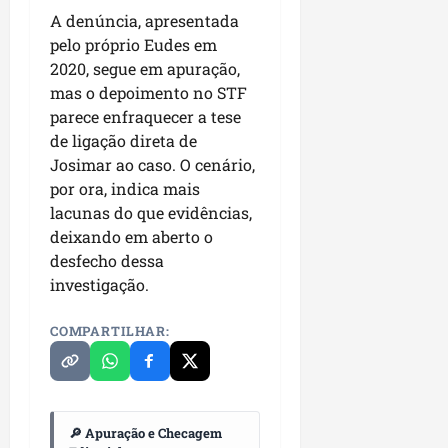
i
c
A denúncia, apresentada
i
d
o
m
pelo próprio Eudes em
e
m
e
2020, segue em apuração,
r
l
n
a
mas o depoimento no STF
i
t
n
parece enfraquecer a tese
d
o
ç
de ligação direta de
e
d
a
Josimar ao caso. O cenário,
r
o
s
por ora, indica mais
a
m
r
lacunas do que evidências,
n
u
e
deixando em aberto o
ç
n
l
a
desfecho dessa
i
i
d
investigação.
c
g
e
í
i
D
p
COMPARTILHAR:
o
e
i
s
t
o
a
i
s
n
sáb
🔎 Apuração e Checagem
h
01/08/202
qua