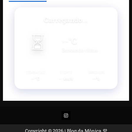
Carregando...
⏳
--
°C
Buscando clima...
SENSAÇÃO
VENTO
UMIDADE
--°C
--
--%
km/h
Instagram
Copyright © 2026 | Blog da Mônica 💜