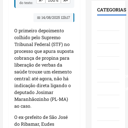
s
A-
A+
c
,
do texto:
i
a
c
o
n
CATEGORIAS
d
v
o
m
a
📅 14/08/2025 12h17
a
a
m
l
Á
Cidades
t
n
g
i
r
O primeiro depoimento
r
ç
r
d
e
Ciências
a
colhido pelo Supremo
o
a
e
a
j
s
Tribunal Federal (STF) no
n
r
I
e
Economia
d
d
processo que apura suposta
a
t
t
a
e
n
cobrança de propina para
a
ó
Educação
g
f
ç
q
liberação de verbas da
r
e
e
a
u
saúde trouxe um elemento
i
s
Empreendedo
s
s
i
central: até agora, não há
a
t
t
e
-
indicação direta ligando o
d
ã
Entretenimen
a
m
B
deputado Josimar
e
o
,
o
a
Maranhãozinho (PL-MA)
c
e
i
Esporte
r
c
ao caso.
r
a
n
a
a
e
f
v
Geral
d
n
O ex-prefeito de São José
s
i
e
o
g
do Ribamar, Eudes
c
r
s
r
Governo
a