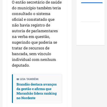
t
a
e
O então secretário de saúde
i
s
a
n
i
o
do município também teria
o
Roney
c
k
m
s
c
consultado o sistema
Costa
a
i
p
d
i
oficial e constatado que
n
n
u
o
a
não havia registro de
Blog do
o
g
l
M
i
autoria de parlamentares
v
Pereira
n
s
a
s
na verba em questão,
a
o
i
r
e
sugerindo que poderia se
f
N
o
a
e
tratar de recursos de
a
o
n
n
n
s
bancada, sem vínculo
r
a
h
c
e
d
individual com nenhum
o
ã
o
d
e
d
deputado.
o
n
a
s
e
t
l
t
s
r
dom
e
📖 LEIA TAMBÉM:
e
e
o
02/08/202
Brandão destaca avanços
g
n
c
da gestão e afirma que
e
v
qui
o
Maranhão lidera ranking
n
o
30/07/202
m
no Nordeste
d
l
l
a
v