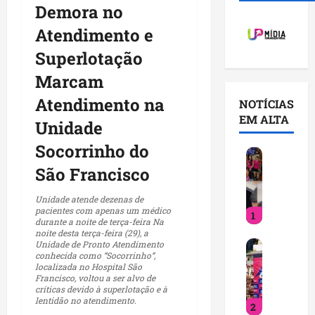
Demora no
Atendimento e
Superlotação
Marcam
Atendimento na
NOTÍCIAS
EM ALTA
Unidade
Socorrinho do
D
e
São Francisco
t
i
Unidade atende dezenas de
pacientes com apenas um médico
1
n
durante a noite de terça-feira Na
h
noite desta terça-feira (29), a
D
Unidade de Pronto Atendimento
a
conhecida como “Socorrinho”,
e
c
localizada no Hospital São
t
u
Francisco, voltou a ser alvo de
críticas devido à superlotação e à
i
m
lentidão no atendimento.
2
n
p