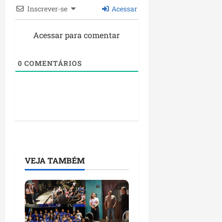
a
Inscrever-se
Acessar
05/08/202
qua
Acessar para comentar
29/07/202
0
COMENTÁRIOS
VEJA TAMBÉM