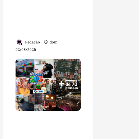
Detinha intensifica
diálogo com lideranças
e moradores em agenda
por municípios do
Maranhão
Redação
dom
02/08/2026
Caxias celebra 203 anos
com grande festa,
investimentos e uma