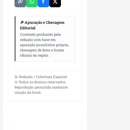
i
c
i
d
o
m
e
m
e
r
🔎 Apuração e Checagem
l
n
a
Editorial
i
t
n
Conteúdo produzido pela
d
o
ç
redação com base em
e
d
apuração jornalística própria,
a
r
checagem de fatos e fontes
o
s
oficiais da região.
a
m
r
n
u
e
ç
n
l
a
i
📝 Redação / Cobertura Especial
i
d
⚖️ Todos os direitos reservados.
c
g
Reprodução permitida mediante
e
í
i
citação da fonte.
D
p
o
e
i
s
t
o
a
i
s
n
sáb
h
01/08/202
qua