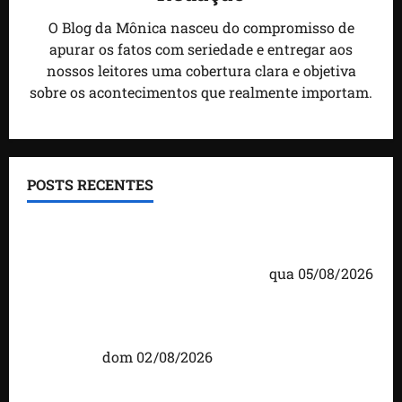
O Blog da Mônica nasceu do compromisso de
apurar os fatos com seriedade e entregar aos
nossos leitores uma cobertura clara e objetiva
sobre os acontecimentos que realmente importam.
POSTS RECENTES
Detinha cumpre agenda na Vila Fumacê, na Área
Itaqui-Bacanga, com visitas a projetos sociais e
encontro com lideranças religiosas
qua 05/08/2026
Detinha intensifica diálogo com lideranças e
moradores em agenda por municípios do
Maranhão
dom 02/08/2026
Caxias celebra 203 anos com grande festa,