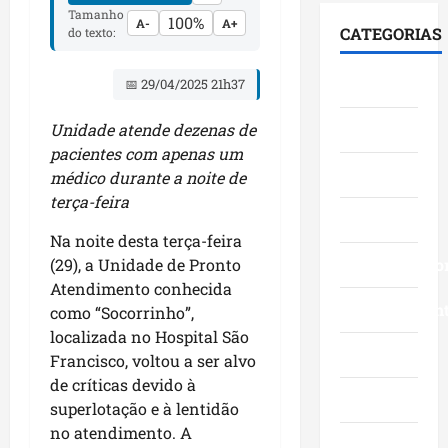
s
c
,
Tamanho
i
a
100%
c
o
A-
A+
n
CATEGORIAS
do texto:
d
v
o
m
a
a
a
m
l
Á
Cidades
t
📅 29/04/2025 21h37
n
g
i
r
r
ç
r
d
e
Ciências
a
Unidade atende dezenas de
o
a
e
a
j
s
pacientes com apenas um
n
r
I
e
Economia
d
d
médico durante a noite de
a
t
t
a
e
n
terça-feira
a
ó
Educação
g
f
ç
q
r
Na noite desta terça-feira
e
e
a
u
i
s
Empreendedo
(29), a Unidade de Pronto
s
s
i
a
t
t
Atendimento conhecida
e
-
d
ã
Entretenimen
a
m
como “Socorrinho”,
B
e
o
,
o
a
localizada no Hospital São
c
e
i
Esporte
r
c
Francisco, voltou a ser alvo
r
a
n
a
a
de críticas devido à
e
f
v
Geral
d
n
superlotação e à lentidão
s
i
e
o
g
no atendimento. A
c
r
s
r
Governo
a