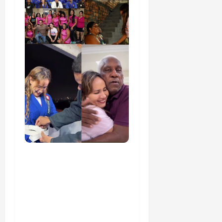
Detinha cumpre agenda
na Vila Fumacê, na Área
Itaqui-Bacanga, com
visitas a projetos sociais
e encontro com
lideranças religiosas