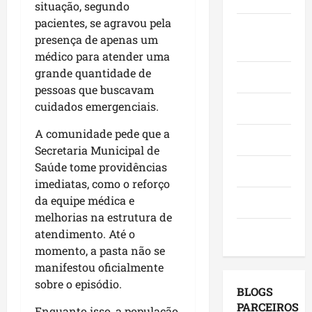
situação, segundo
i
m
t
e
,
pacientes, se agravou pela
m
a
i
s
Juca e
c
e
presença de apenas um
q
m
e
o
Judith
n
u
médico para atender uma
e
m
m
t
e
n
grande quantidade de
a
v
Mundo
o
M
t
g
pessoas que buscavam
i
n
a
o
e
s
cuidados emergenciais.
Opinião
o
r
s
n
i
M
a
e
A comunidade pede que a
d
t
Polícia
a
n
u
a
Secretaria Municipal de
a
r
h
m
p
s
Saúde tome providências
Política
a
ã
a
o
a
imediatas, como o reforço
n
o
g
r
p
da equipe médica e
Saúde
h
l
e
m
r
melhorias na estrutura de
ã
i
s
u
o
Tecnologia
atendimento. Até o
o
d
t
n
j
momento, a pasta não se
e
e
ã
i
e
manifestou oficialmente
d
r
o
c
t
e
sobre o episódio.
a
q
í
o
BLOGS
s
r
u
p
s
PARCEIROS
Enquanto isso, a população