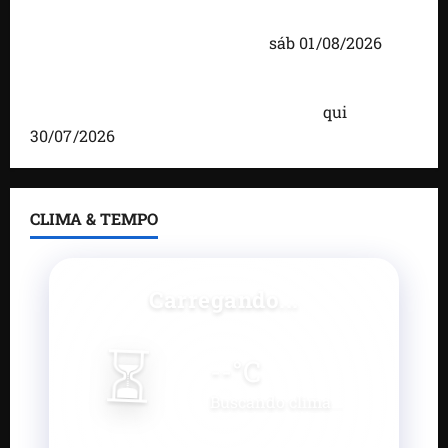
investimentos e uma gestão que impulsiona o
desenvolvimento do município
sáb 01/08/2026
Brandão destaca avanços da gestão e afirma que
Maranhão lidera ranking no Nordeste
qui
30/07/2026
CLIMA & TEMPO
Carregando...
⏳
--
°C
Buscando clima...