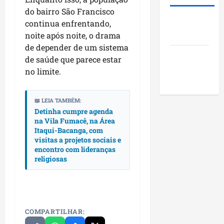
t
a
e
i
s
do bairro São Francisco
a
n
i
o
o
Roney
continua enfrentando,
c
k
m
s
c
Costa
a
noite após noite, o drama
i
p
d
i
n
n
de depender de um sistema
u
o
a
Blog do
o
g
l
de saúde que parece estar
M
i
v
Pereira
n
s
a
no limite.
s
a
o
i
r
e
f
N
o
a
e
a
o
📖 LEIA TAMBÉM:
n
n
n
s
Detinha cumpre agenda
r
a
h
c
na Vila Fumacê, na Área
e
d
o
ã
o
Itaqui-Bacanga, com
d
e
d
o
n
visitas a projetos sociais e
a
s
e
t
encontro com lideranças
l
t
s
religiosas
r
dom
e
e
e
o
02/08/202
g
n
c
e
v
qui
o
n
o
30/07/202
m
d
COMPARTILHAR:
l
l
a
v