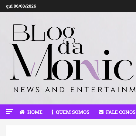
Ir
qui 06/08/2026
para
o
conteúdo
HOME
QUEM SOMOS
FALE CONO