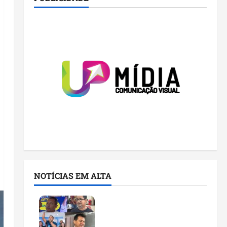
NOTÍCIAS EM ALTA
Você já sabe quem são os
candidatos ao Senado
pelo Maranhão nas