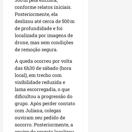
r
dom
e
e
o
conforme relatos iniciais.
02/08/202
n
c
Posteriormente, ela
v
qui
o
deslizou até cerca de 500 m
o
30/07/202
m
de profundidade e foi
l
l
localizada por imagens de
v
i
drone, mas sem condições
i
d
de remoção segura
.
m
e
e
r
A queda ocorreu por volta
n
a
das 6h30 de sábado (hora
t
n
local), em trecho com
o
ç
visibilidade reduzida e
d
a
lama escorregadia, o que
o
s
dificultou a progressão do
m
r
u
grupo
.
Após perder contato
e
n
com Juliana, colegas
l
i
i
ouviram seu pedido de
c
g
socorro. Posteriormente, a
í
i
equipe de resgate localizou