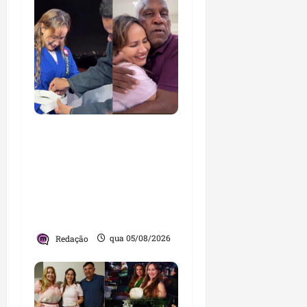
Detinha cumpre agenda
na Vila Fumacê, na Área
Itaqui-Bacanga, com
visitas a projetos sociais
e encontro com
lideranças religiosas
Redação
qua 05/08/2026