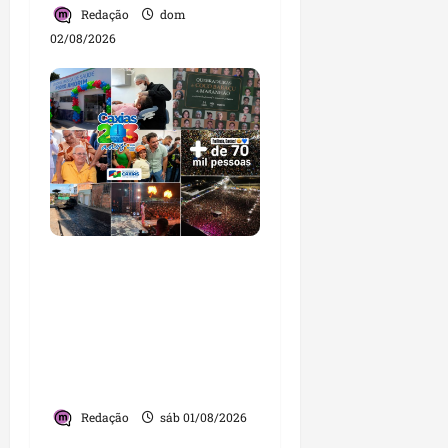
Redação
dom
02/08/2026
Caxias celebra 203 anos
com grande festa,
investimentos e uma
gestão que impulsiona o
desenvolvimento do
município
Redação
sáb 01/08/2026