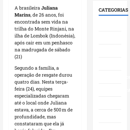
i
F
S
e
0
á
u
A brasileira
Juliana
e
CATEGORIAS
s
3
l
m
n
Marins
, de 26 anos, foi
t
a
o
a
a
encontrada sem vida na
Cidades
a
n
g
c
d
trilha do Monte Rinjani, na
c
o
o
ê
o
ilha de Lombok (Indonésia),
Ciências
a
s
c
,
p
após cair em um penhasco
a
c
o
n
e
na madrugada de sábado
v
Economia
o
m
a
l
(21)
a
m
l
Á
o
n
Educação
g
i
r
M
Segundo a família, a
ç
r
d
e
a
operação de resgate durou
o
a
Empreendedo
e
a
r
quatro dias. Nesta terça-
s
n
r
I
a
d
feira (24), equipes
d
Entretenimen
a
t
n
a
e
especializadas chegaram
n
a
h
g
f
ç
até o local onde Juliana
Esporte
q
ã
e
e
a
u
estava, a cerca de 500 m de
o
s
s
s
Geral
i
n
profundidade, mas
t
t
e
-
a
constataram que ela já
ã
a
m
B
Governo
s