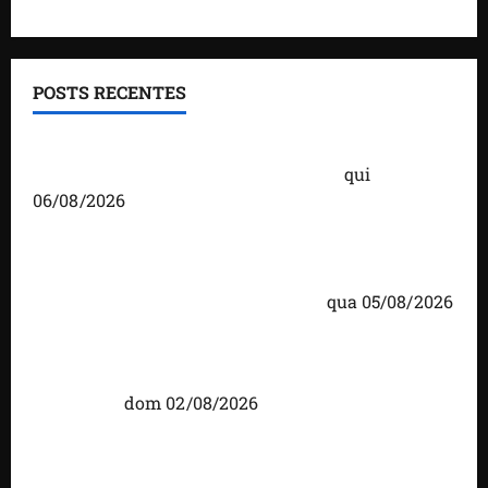
POSTS RECENTES
Você já sabe quem são os candidatos ao Senado
pelo Maranhão nas eleições de 2026?
qui
06/08/2026
Detinha cumpre agenda na Vila Fumacê, na Área
Itaqui-Bacanga, com visitas a projetos sociais e
encontro com lideranças religiosas
qua 05/08/2026
Detinha intensifica diálogo com lideranças e
moradores em agenda por municípios do
Maranhão
dom 02/08/2026
Caxias celebra 203 anos com grande festa,
investimentos e uma gestão que impulsiona o