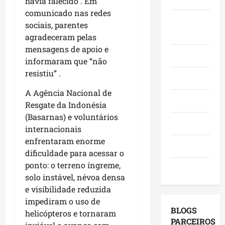
havia falecido
.
Em
o
,
o
a
e
comunicado nas redes
e
i
r
c
Juca e
l
sociais, parentes
a
n
a
a
e
Judith
agradeceram pelas
f
v
d
n
i
mensagens de apoio e
i
e
o
g
ç
Mundo
r
informaram que “não
s
r
a
õ
m
t
resistiu” .
e
,
e
Opinião
a
i
s
c
s
A Agência Nacional de
q
m
e
o
d
Polícia
Resgate da Indonésia
u
e
m
m
e
e
(Basarnas) e voluntários
n
a
v
2
Política
M
t
internacionais
g
i
0
a
o
e
enfrentaram enorme
s
2
Saúde
r
s
n
i
dificuldade para acessar o
6
a
e
d
t
?
ponto: o terreno íngreme,
Tecnologia
n
u
a
a
solo instável, névoa densa
h
m
p
s
qui
e visibilidade reduzida
ã
a
o
a
06/08/202
impediram o uso de
o
g
r
p
BLOGS
helicópteros e tornaram
l
e
m
r
PARCEIROS