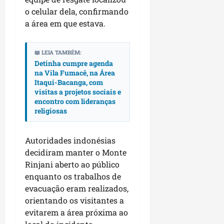
p
o
o celular dela, confirmando
i
s
a área em que estava
.
o
a
s
sáb
📖 LEIA TAMBÉM:
01/08/202
Detinha cumpre agenda
qua
na Vila Fumacê, na Área
05/08/202
Itaqui-Bacanga, com
visitas a projetos sociais e
encontro com lideranças
religiosas
Autoridades indonésias
decidiram manter o Monte
Rinjani aberto ao público
enquanto os trabalhos de
evacuação eram realizados,
orientando os visitantes a
evitarem a área próxima ao