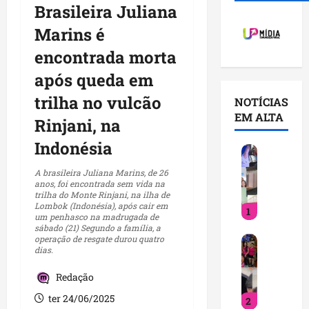
Brasileira Juliana
Marins é
encontrada morta
após queda em
trilha no vulcão
NOTÍCIAS
EM ALTA
Rinjani, na
Indonésia
V
o
A brasileira Juliana Marins, de 26
c
anos, foi encontrada sem vida na
trilha do Monte Rinjani, na ilha de
ê
Lombok (Indonésia), após cair em
1
j
um penhasco na madrugada de
á
sábado (21) Segundo a família, a
operação de resgate durou quatro
D
s
dias.
e
a
t
b
Redação
i
e
ter 24/06/2025
2
n
q