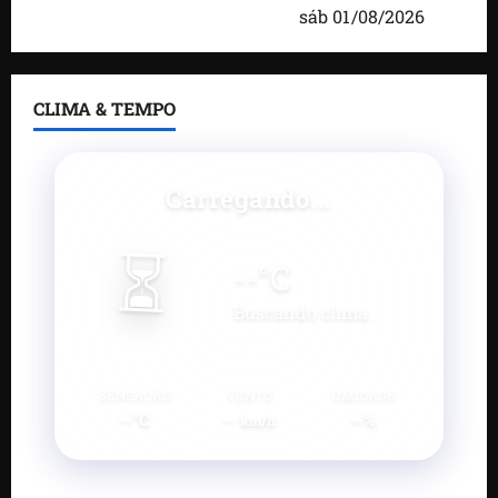
desenvolvimento do município
sáb 01/08/2026
CLIMA & TEMPO
Carregando...
⏳
--
°C
Buscando clima...
SENSAÇÃO
VENTO
UMIDADE
--°C
--
--%
km/h