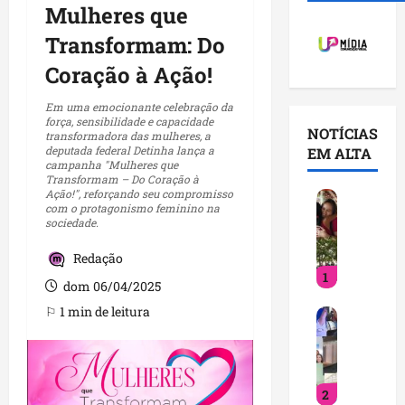
Mulheres que
Transformam: Do
Coração à Ação!
Em uma emocionante celebração da
força, sensibilidade e capacidade
NOTÍCIAS
transformadora das mulheres, a
deputada federal Detinha lança a
EM ALTA
campanha "Mulheres que
Transformam – Do Coração à
Ação!", reforçando seu compromisso
D
com o protagonismo feminino na
e
sociedade.
t
i
Redação
1
n
dom 06/04/2025
h
⚐ 1 min de leitura
V
a
o
f
c
o
ê
r
2
j
t