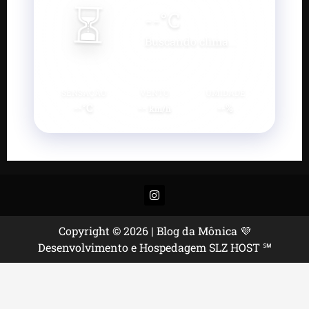
⏳
--
°C
Buscando clima...
SENSAÇÃO
VENTO
UMIDADE
--°C
--
--%
km/h
Instagram
Copyright © 2026 | Blog da Mônica 💜
Desenvolvimento e Hospedagem SLZ HOST ℠