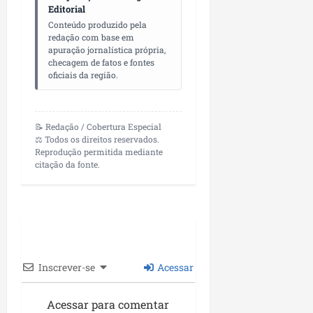
Editorial
n
n
n
Conteúdo produzido pela
a
h
c
redação com base em
o
ã
o
apuração jornalística própria,
d
o
n
checagem de fatos e fontes
e
t
oficiais da região.
s
r
dom
e
o
02/08/202
n
c
📝 Redação / Cobertura Especial
v
o
⚖️ Todos os direitos reservados.
o
m
Reprodução permitida mediante
l
citação da fonte.
l
v
i
i
d
m
e
e
r
n
a
t
n
Inscrever-se
Acessar
o
ç
d
a
o
Acessar para comentar
s