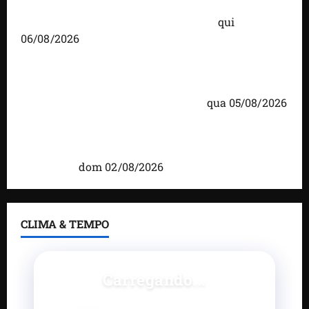
Você já sabe quem são os candidatos ao Senado
pelo Maranhão nas eleições de 2026?
qui
06/08/2026
Detinha cumpre agenda na Vila Fumacê, na Área
Itaqui-Bacanga, com visitas a projetos sociais e
encontro com lideranças religiosas
qua 05/08/2026
Detinha intensifica diálogo com lideranças e
moradores em agenda por municípios do
Maranhão
dom 02/08/2026
CLIMA & TEMPO
Carregando...