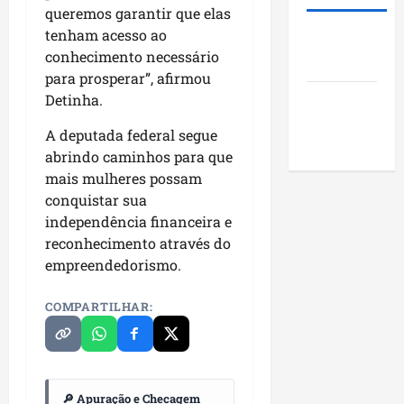
e
d
t
?
A
queremos garantir que elas
u
a
a
m
tenham acesso ao
Roney
m
p
s
a
qui
conhecimento necessário
Costa
a
o
a
r
06/08/202
para prosperar”, afirmou
g
r
p
o
Detinha.
Blog do
e
m
r
s
Pereira
u
o
sáb
A deputada federal segue
t
n
j
08/08/202
abrindo caminhos para que
ã
i
e
mais mulheres possam
o
c
t
conquistar sua
q
í
o
u
independência financeira e
p
s
e
i
reconhecimento através do
s
i
o
o
empreendedorismo.
m
s
c
p
d
i
COMPARTILHAR:
u
o
a
l
M
i
s
a
s
i
r
e
o
🔎 Apuração e Checagem
a
e