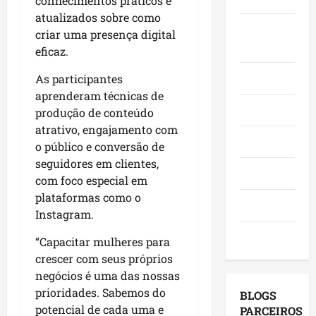
conhecimentos práticos e
e
n
a
h
p
atualizados sobre como
f
ç
q
ã
Juca e
o
criar uma presença digital
e
a
u
o
v
Judith
eficaz.
s
s
i
n
o
t
e
-
a
a
Mundo
As participantes
a
m
B
s
d
aprenderam técnicas de
,
o
a
e
o
Opinião
produção de conteúdo
i
r
c
l
C
atrativo, engajamento com
n
a
a
e
a
Polícia
o público e conversão de
v
d
n
i
s
e
seguidores em clientes,
o
g
ç
s
Política
s
r
com foco especial em
a
õ
ó
t
e
,
plataformas como o
e
,
Saúde
i
s
c
s
Instagram.
e
m
e
o
d
m
Tecnologia
e
“Capacitar mulheres para
m
m
e
S
n
a
crescer com seus próprios
v
2
a
t
g
i
negócios é uma das nossas
0
n
o
e
s
2
prioridades. Sabemos do
t
BLOGS
s
n
i
6
o
potencial de cada uma e
PARCEIROS